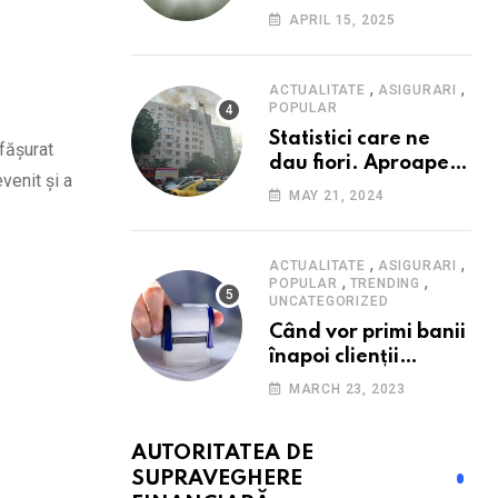
Consumatorii caută
APRIL 15, 2025
promoții pe fondul
scumpirilor, mai ales
la alimente
,
,
ACTUALITATE
ASIGURARI
POPULAR
Statistici care ne
fășurat
dau fiori. Aproape
venit și a
20 de case ard zilnic
MAY 21, 2024
în România, iar
pagubele au
explodat. Cum te
,
,
ACTUALITATE
ASIGURARI
,
,
poți proteja cu nici
POPULAR
TRENDING
UNCATEGORIZED
40 de lei pe lună
Când vor primi banii
înapoi clienții
Euroins care
MARCH 23, 2023
denunță polițele
RCA? Toți pașii și
AUTORITATEA DE
toate termenele
SUPRAVEGHERE