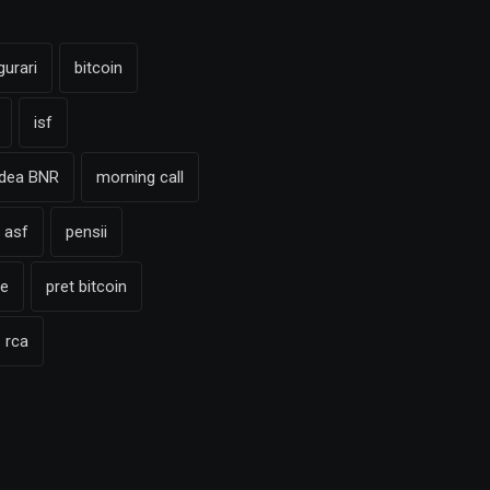
gurari
bitcoin
isf
adea BNR
morning call
 asf
pensii
te
pret bitcoin
rca