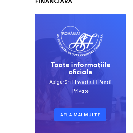
FINANCIARĂ
Toate informațiile
oficiale
Asigurări | Investiții | Pensii
Private
AFLĂ MAI MULTE