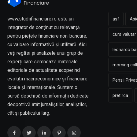
www.studiifinanciare.ro este un
asf
Asi
integrator de conținut cu relevanță
curs valutar
pentru piețele financiare non-bancare,
cu valoare informativă și utilitară. Aici
leonardo b
veți regăsi și analizele unui grup de
experți care semnează materiale
morning call
editoriale de actualitate acoperind
evoluții macroeconomice și financiare
Pensii Priva
locale și internaționale. Suntem o
pret rca
sursă deschisă de informații dedicate
deopotrivă atât jurnaliștilor, analiștilor,
cât și publicului larg.