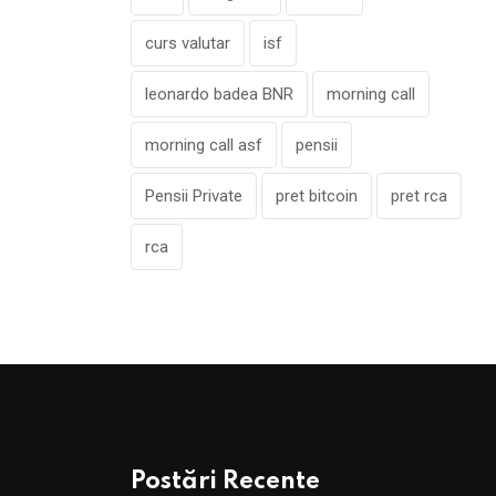
curs valutar
isf
leonardo badea BNR
morning call
morning call asf
pensii
Pensii Private
pret bitcoin
pret rca
rca
Postări Recente