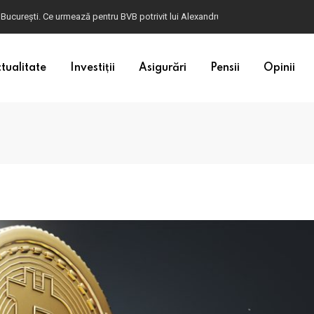
 București. Ce urmează pentru BVB potrivit lui Alexandru Petrescu
tualitate
Investiții
Asigurări
Pensii
Opinii