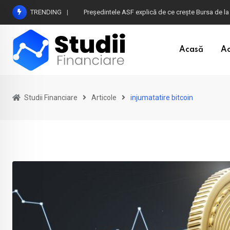
Skip
TRENDING
Președintele ASF explică de ce crește Bursa de la
to
content
Acasă
Ac
Studii Financiare
Articole
injumatatire bitcoin