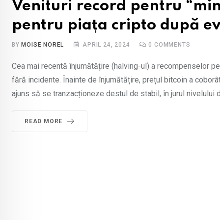
Venituri record pentru “min
pentru piața cripto după e
BY
MOISE NOREL
APRIL 24, 2024
0
COMMENTS
Cea mai recentă înjumătățire (halving-ul) a recompenselor pe
fără incidente. Înainte de înjumătățire, prețul bitcoin a coborâ
ajuns să se tranzacționeze destul de stabil, în jurul nivelului
READ MORE