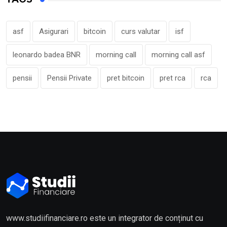
asf
Asigurari
bitcoin
curs valutar
isf
leonardo badea BNR
morning call
morning call asf
pensii
Pensii Private
pret bitcoin
pret rca
rca
www.studiifinanciare.ro este un integrator de conținut cu