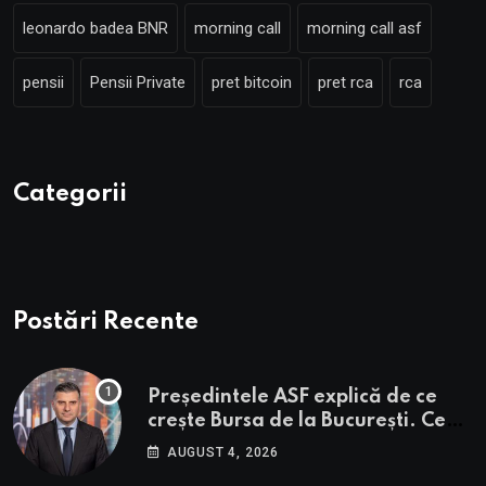
leonardo badea BNR
morning call
morning call asf
pensii
Pensii Private
pret bitcoin
pret rca
rca
Categorii
Postări Recente
Președintele ASF explică de ce
crește Bursa de la București. Ce
urmează pentru BVB potrivit lui
AUGUST 4, 2026
Alexandru Petrescu