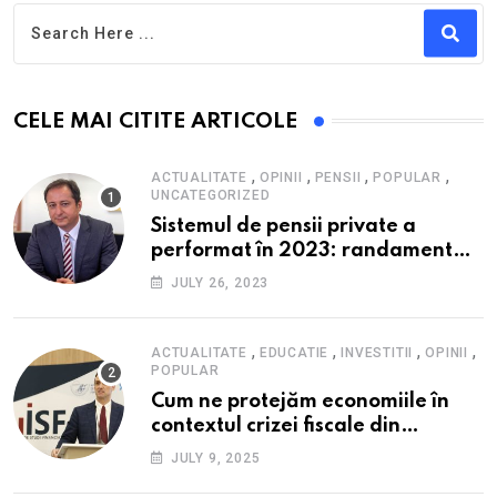
CELE MAI CITITE ARTICOLE
,
,
,
,
ACTUALITATE
OPINII
PENSII
POPULAR
UNCATEGORIZED
Sistemul de pensii private a
performat în 2023: randament
peste inflație, active și plăți la
JULY 26, 2023
maxim istoric, rol esențial în
cadrul ofertei Hidroelectrica,
reziliența la crize
,
,
,
,
ACTUALITATE
EDUCATIE
INVESTITII
OPINII
POPULAR
Cum ne protejăm economiile în
contextul crizei fiscale din
România- Valentin Ionescu,
JULY 9, 2025
președinte Institutul de Studii