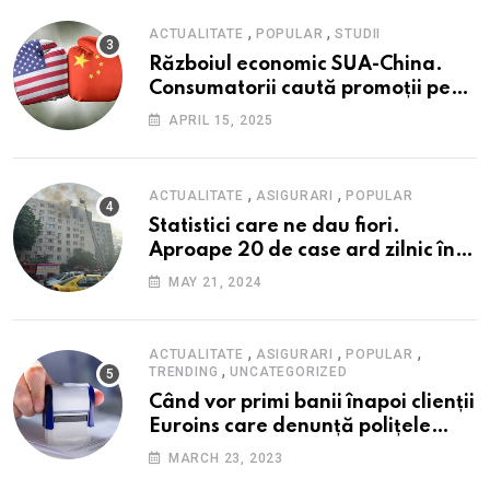
Financiare (ISF)
,
,
ACTUALITATE
POPULAR
STUDII
Războiul economic SUA-China.
Consumatorii caută promoții pe
fondul scumpirilor, mai ales la
APRIL 15, 2025
alimente
,
,
ACTUALITATE
ASIGURARI
POPULAR
Statistici care ne dau fiori.
Aproape 20 de case ard zilnic în
România, iar pagubele au
MAY 21, 2024
explodat. Cum te poți proteja cu
nici 40 de lei pe lună
,
,
,
ACTUALITATE
ASIGURARI
POPULAR
,
TRENDING
UNCATEGORIZED
Când vor primi banii înapoi clienții
Euroins care denunță polițele
RCA? Toți pașii și toate termenele
MARCH 23, 2023