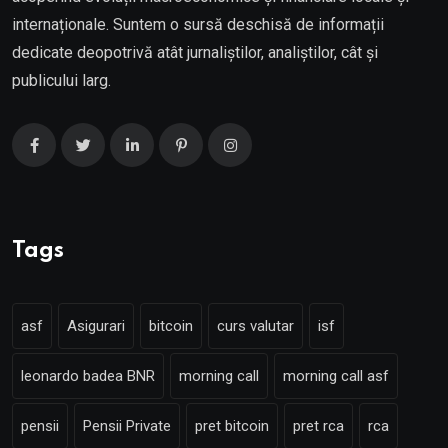
internaționale. Suntem o sursă deschisă de informații
dedicate deopotrivă atât jurnaliștilor, analiștilor, cât și
publicului larg.
Tags
asf
Asigurari
bitcoin
curs valutar
isf
leonardo badea BNR
morning call
morning call asf
pensii
Pensii Private
pret bitcoin
pret rca
rca