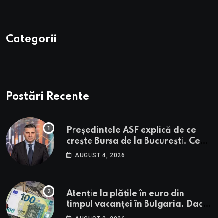
Categorii
Postări Recente
Președintele ASF explică de ce
crește Bursa de la București. Ce
urmează pentru BVB potrivit lui
AUGUST 4, 2026
Alexandru Petrescu
Atenție la plățile în euro din
timpul vacanței în Bulgaria. Dacă
în România cele mai falsificate