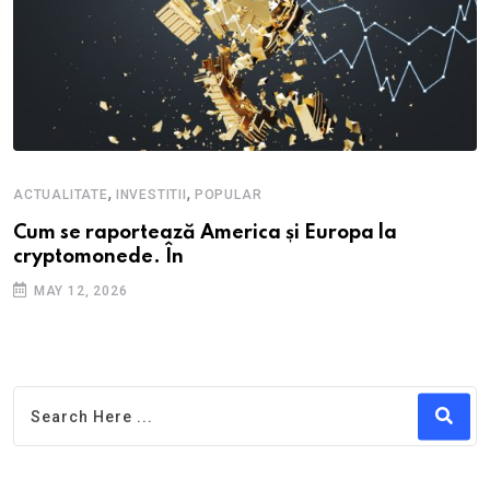
,
,
ACTUALITATE
INVESTITII
POPULAR
Cum se raportează America și Europa la
cryptomonede. În
MAY 12, 2026