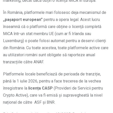
marketing, decât dacă obțin o licență MiCA în Europa.
În România, platformele mari folosesc deja mecanismul de
„pașaport european”
pentru a opera legal. Acest lucru
înseamnă că o platformă care obține o licență completă
MiCA într-un stat membru UE (cum ar fi Irlanda sau
Luxemburg) o poate folosi automat pentru a deservi clienți
din România. Cu toate acestea, toate platformele active care
au utilizatori români sunt obligate să raporteze anual
tranzacțiile către ANAF.
Platformele locale beneficiază de perioada de tranziție,
până la 1 iulie 2026, pentru a face trecerea de la vechea
înregistrare la
licența CASP
(Provideri de Servicii pentru
Crypto Active), care va fi emisă și supravegheată la nivel
național de către
ASF și BNR.