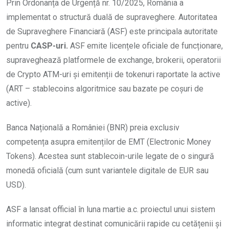
Prin Ordonanța de Urgență nr. 10/2025, România a
implementat o structură duală de supraveghere. Autoritatea
de Supraveghere Financiară (ASF) este principala autoritate
pentru
CASP-uri.
ASF emite licențele oficiale de funcționare,
supraveghează platformele de exchange, brokerii, operatorii
de Crypto ATM-uri și emitenții de tokenuri raportate la active
(ART – stablecoins algoritmice sau bazate pe coșuri de
active).
Banca Națională a României (BNR) preia exclusiv
competența asupra emitenților de EMT (Electronic Money
Tokens). Acestea sunt stablecoin-urile legate de o singură
monedă oficială (cum sunt variantele digitale de EUR sau
USD).
ASF a lansat official în luna martie a.c. proiectul unui sistem
informatic integrat destinat comunicării rapide cu cetățenii și