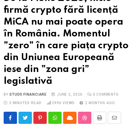
firmă crypto fără licență
MiCA nu mai poate opera
în România. Momentul
”zero” în care piața crypto
din Uniunea Europeană
iese din ”zona gri”
legislativă
BY
STUDII FINANCIARE
JUNE 2, 2026
0
COMMENTS
3 MINUTES READ
2996
VIEWS
2 MONTHS AGO
Pinterest
Whatsapp
Cloud
StumbleUpon
Print
Share
via