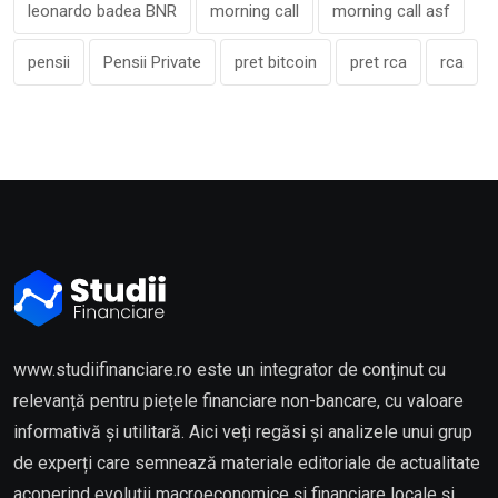
leonardo badea BNR
morning call
morning call asf
pensii
Pensii Private
pret bitcoin
pret rca
rca
www.studiifinanciare.ro este un integrator de conținut cu
relevanță pentru piețele financiare non-bancare, cu valoare
informativă și utilitară. Aici veți regăsi și analizele unui grup
de experți care semnează materiale editoriale de actualitate
acoperind evoluții macroeconomice și financiare locale și