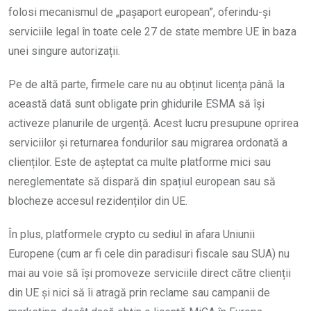
folosi mecanismul de „pașaport european”, oferindu-și
serviciile legal în toate cele 27 de state membre UE în baza
unei singure autorizații.
Pe de altă parte, firmele care nu au obținut licența până la
această dată sunt obligate prin ghidurile ESMA să își
activeze planurile de urgență. Acest lucru presupune oprirea
serviciilor și returnarea fondurilor sau migrarea ordonată a
clienților. Este de așteptat ca multe platforme mici sau
nereglementate să dispară din spațiul european sau să
blocheze accesul rezidenților din UE.
În plus, platformele crypto cu sediul în afara Uniunii
Europene (cum ar fi cele din paradisuri fiscale sau SUA) nu
mai au voie să își promoveze serviciile direct către clienții
din UE și nici să îi atragă prin reclame sau campanii de