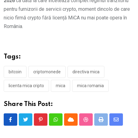
2026
ca dată la care încetează complet regimul tranzitoriu
pentru furnizorii de servicii crypto, moment dincolo de care
nicio firmă crypto fără licență MiCA nu mai poate opera în
România.
Tags:
bitcoin
criptomonede
directiva mica
licenta mica cripto
mica
mica romania
Share This Post:
Pinterest
Whatsapp
Cloud
StumbleUpon
Print
Share
via