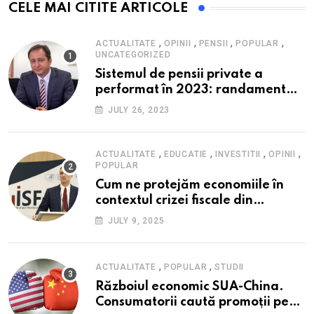
CELE MAI CITITE ARTICOLE
,
,
,
,
ACTUALITATE
OPINII
PENSII
POPULAR
UNCATEGORIZED
Sistemul de pensii private a
performat în 2023: randament
peste inflație, active și plăți la
JULY 26, 2023
maxim istoric, rol esențial în
cadrul ofertei Hidroelectrica,
reziliența la crize
,
,
,
,
ACTUALITATE
EDUCATIE
INVESTITII
OPINII
POPULAR
Cum ne protejăm economiile în
contextul crizei fiscale din
România- Valentin Ionescu,
JULY 9, 2025
președinte Institutul de Studii
Financiare (ISF)
,
,
ACTUALITATE
POPULAR
STUDII
Războiul economic SUA-China.
Consumatorii caută promoții pe