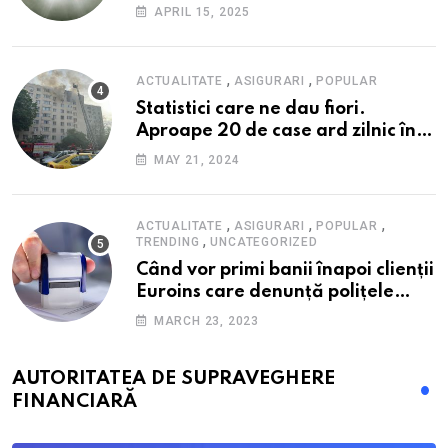
fondul scumpirilor, mai ales la
APRIL 15, 2025
alimente
,
,
ACTUALITATE
ASIGURARI
POPULAR
Statistici care ne dau fiori.
Aproape 20 de case ard zilnic în
România, iar pagubele au
MAY 21, 2024
explodat. Cum te poți proteja cu
nici 40 de lei pe lună
,
,
,
ACTUALITATE
ASIGURARI
POPULAR
,
TRENDING
UNCATEGORIZED
Când vor primi banii înapoi clienții
Euroins care denunță polițele
RCA? Toți pașii și toate termenele
MARCH 23, 2023
AUTORITATEA DE SUPRAVEGHERE
FINANCIARĂ