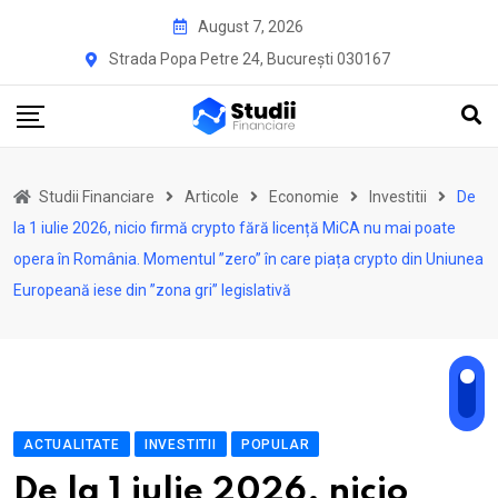
Skip
August 7, 2026
to
Strada Popa Petre 24, București 030167
content
Studii Financiare
Articole
Economie
Investitii
De
la 1 iulie 2026, nicio firmă crypto fără licență MiCA nu mai poate
opera în România. Momentul ”zero” în care piața crypto din Uniunea
Europeană iese din ”zona gri” legislativă
ACTUALITATE
INVESTITII
POPULAR
De la 1 iulie 2026, nicio