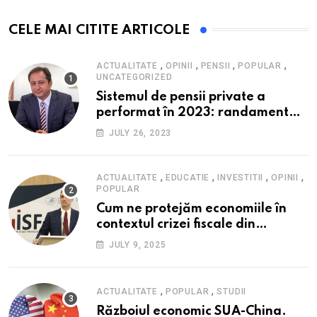
CELE MAI CITITE ARTICOLE
,
,
,
,
ACTUALITATE
OPINII
PENSII
POPULAR
UNCATEGORIZED
Sistemul de pensii private a
performat în 2023: randament
peste inflație, active și plăți la
JULY 26, 2023
maxim istoric, rol esențial în
cadrul ofertei Hidroelectrica,
reziliența la crize
,
,
,
,
ACTUALITATE
EDUCATIE
INVESTITII
OPINII
POPULAR
Cum ne protejăm economiile în
contextul crizei fiscale din
România- Valentin Ionescu,
JULY 9, 2025
președinte Institutul de Studii
Financiare (ISF)
,
,
ACTUALITATE
POPULAR
STUDII
Războiul economic SUA-China.