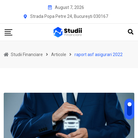
Skip
August 7, 2026
to
Strada Popa Petre 24, București 030167
content
Studii Financiare
Articole
raport asf asigurari 2022