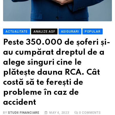
ACTUALITATE
ANALIZE ASF
ASIGURARI
POPULAR
Peste 350.000 de șoferi și-
au cumpărat dreptul de a
alege singuri cine le
plătește dauna RCA. Cât
costă să te ferești de
probleme în caz de
accident
BY
STUDII FINANCIARE
MAY 4, 2023
0
COMMENTS