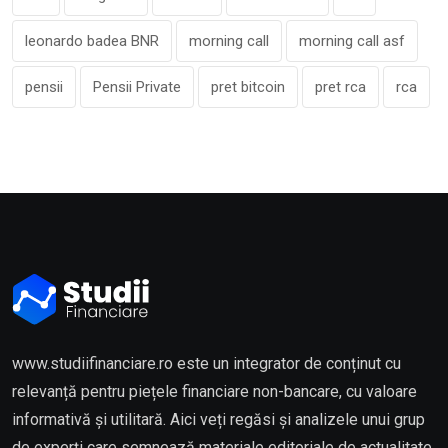
leonardo badea BNR
morning call
morning call asf
pensii
Pensii Private
pret bitcoin
pret rca
rca
www.studiifinanciare.ro este un integrator de conținut cu
relevanță pentru piețele financiare non-bancare, cu valoare
informativă și utilitară. Aici veți regăsi și analizele unui grup
de experți care semnează materiale editoriale de actualitate