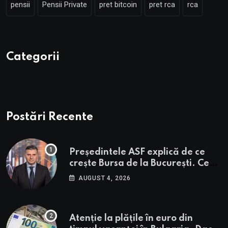
pensii
Pensii Private
pret bitcoin
pret rca
rca
Categorii
Postări Recente
Președintele ASF explică de ce
crește Bursa de la București. Ce
urmează pentru BVB potrivit lui
AUGUST 4, 2026
Alexandru Petrescu
Atenție la plățile în euro din