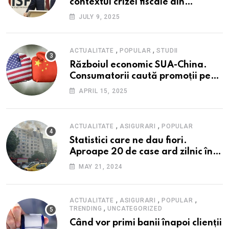
contextul crizei fiscale din
România- Valentin Ionescu,
JULY 9, 2025
președinte Institutul de Studii
Financiare (ISF)
,
,
ACTUALITATE
POPULAR
STUDII
Războiul economic SUA-China.
Consumatorii caută promoții pe
fondul scumpirilor, mai ales la
APRIL 15, 2025
alimente
,
,
ACTUALITATE
ASIGURARI
POPULAR
Statistici care ne dau fiori.
Aproape 20 de case ard zilnic în
România, iar pagubele au
MAY 21, 2024
explodat. Cum te poți proteja cu
nici 40 de lei pe lună
,
,
,
ACTUALITATE
ASIGURARI
POPULAR
,
TRENDING
UNCATEGORIZED
Când vor primi banii înapoi clienții