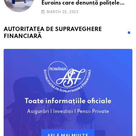
Euroins care denunță polițele
RCA? Toți pașii și toate termenele
MARCH 23, 2023
AUTORITATEA DE SUPRAVEGHERE
FINANCIARĂ
Toate informațiile oficiale
Asigurări | Investiții | Pensii Private
AFLĂ MAI MULTE