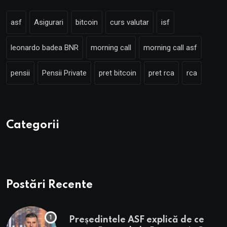
asf
Asigurari
bitcoin
curs valutar
isf
leonardo badea BNR
morning call
morning call asf
pensii
Pensii Private
pret bitcoin
pret rca
rca
Categorii
Postări Recente
Președintele ASF explică de ce