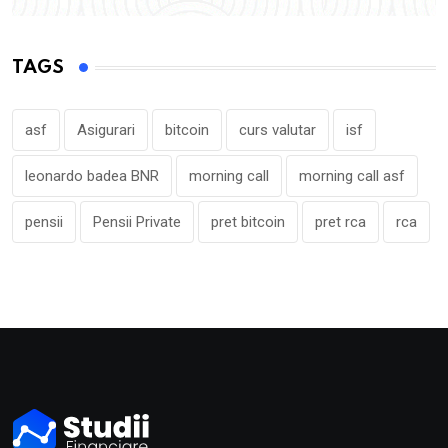
TAGS
asf
Asigurari
bitcoin
curs valutar
isf
leonardo badea BNR
morning call
morning call asf
pensii
Pensii Private
pret bitcoin
pret rca
rca