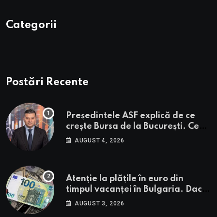
Categorii
Postări Recente
Președintele ASF explică de ce
crește Bursa de la București. Ce
urmează pentru BVB potrivit lui
AUGUST 4, 2026
Alexandru Petrescu
Atenție la plățile în euro din
timpul vacanței în Bulgaria. Dacă
în România cele mai falsificate
AUGUST 3, 2026
bancnote sunt cele de 50 de euro,