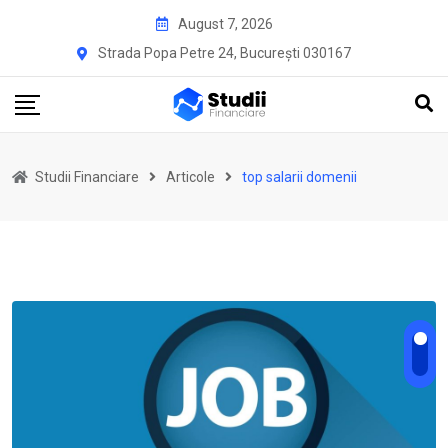
Skip
August 7, 2026
to
Strada Popa Petre 24, București 030167
content
Studii Financiare
Articole
top salarii domenii