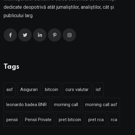
dedicate deopotrivă atât jurnaliștilor, analiștilor, cât și
publicului larg.
Tags
asf
Asigurari
bitcoin
curs valutar
isf
leonardo badea BNR
morning call
morning call asf
pensii
Pensii Private
pret bitcoin
pret rca
rca