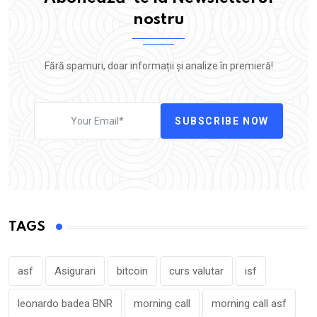
nostru
Fără spamuri, doar informații și analize în premieră!
SUBSCRIBE NOW
TAGS
asf
Asigurari
bitcoin
curs valutar
isf
leonardo badea BNR
morning call
morning call asf