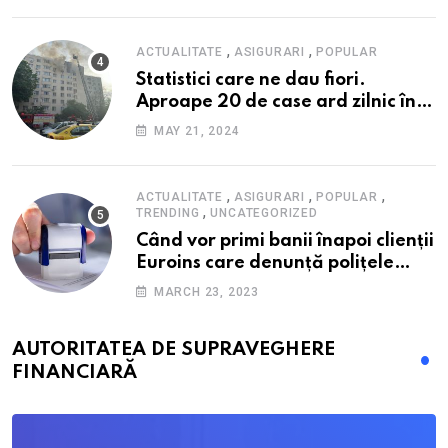
,
,
ACTUALITATE
ASIGURARI
POPULAR
Statistici care ne dau fiori.
Aproape 20 de case ard zilnic în
România, iar pagubele au
MAY 21, 2024
explodat. Cum te poți proteja cu
nici 40 de lei pe lună
,
,
,
ACTUALITATE
ASIGURARI
POPULAR
,
TRENDING
UNCATEGORIZED
Când vor primi banii înapoi clienții
Euroins care denunță polițele
RCA? Toți pașii și toate termenele
MARCH 23, 2023
AUTORITATEA DE SUPRAVEGHERE
FINANCIARĂ