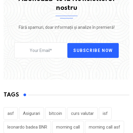
nostru
Fără spamuri, doar informații și analize în premieră!
SUBSCRIBE NOW
TAGS
asf
Asigurari
bitcoin
curs valutar
isf
leonardo badea BNR
morning call
morning call asf