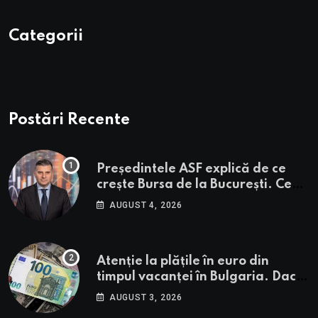
Categorii
Postări Recente
Președintele ASF explică de ce
crește Bursa de la București. Ce
urmează pentru BVB potrivit lui
AUGUST 4, 2026
Alexandru Petrescu
Atenție la plățile în euro din
timpul vacanței în Bulgaria. Dacă
în România cele mai falsificate
AUGUST 3, 2026
bancnote sunt cele de 50 de euro,