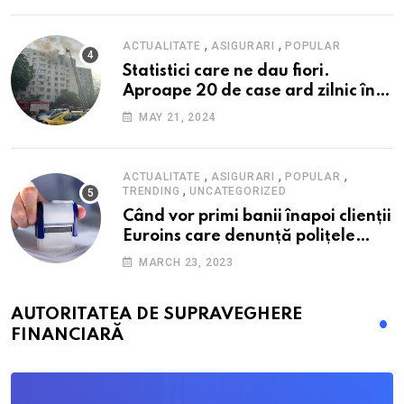
,
,
ACTUALITATE
ASIGURARI
POPULAR
Statistici care ne dau fiori.
Aproape 20 de case ard zilnic în
România, iar pagubele au
MAY 21, 2024
explodat. Cum te poți proteja cu
nici 40 de lei pe lună
,
,
,
ACTUALITATE
ASIGURARI
POPULAR
,
TRENDING
UNCATEGORIZED
Când vor primi banii înapoi clienții
Euroins care denunță polițele
RCA? Toți pașii și toate termenele
MARCH 23, 2023
AUTORITATEA DE SUPRAVEGHERE
FINANCIARĂ