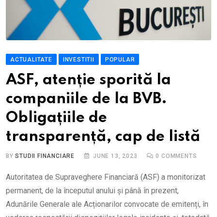
ACTUALITATE
INVESTITII
POPULAR
ASF, atenție sporită la
companiile de la BVB.
Obligațiile de
transparență, cap de listă
BY
STUDII FINANCIARE
JUNE 13, 2023
0
COMMENTS
Autoritatea de Supraveghere Financiară (ASF) a monitorizat
permanent, de la începutul anului și până în prezent,
Adunările Generale ale Acționarilor convocate de emitenți, în