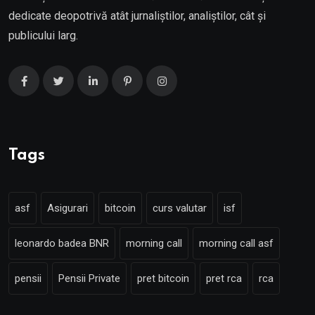
dedicate deopotrivă atât jurnaliștilor, analiștilor, cât și
publicului larg.
Tags
asf
Asigurari
bitcoin
curs valutar
isf
leonardo badea BNR
morning call
morning call asf
pensii
Pensii Private
pret bitcoin
pret rca
rca