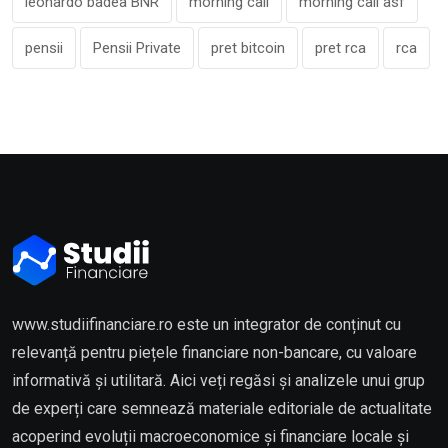
leonardo badea BNR
morning call
morning call asf
pensii
Pensii Private
pret bitcoin
pret rca
rca
www.studiifinanciare.ro este un integrator de conținut cu
relevanță pentru piețele financiare non-bancare, cu valoare
informativă și utilitară. Aici veți regăsi și analizele unui grup
de experți care semnează materiale editoriale de actualitate
acoperind evoluții macroeconomice și financiare locale și