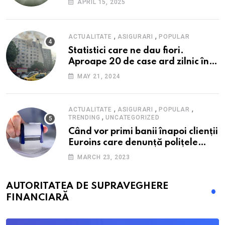
APRIL 15, 2025
alimente
,
,
ACTUALITATE
ASIGURARI
POPULAR
Statistici care ne dau fiori.
Aproape 20 de case ard zilnic în
România, iar pagubele au
MAY 21, 2024
explodat. Cum te poți proteja cu
nici 40 de lei pe lună
,
,
,
ACTUALITATE
ASIGURARI
POPULAR
,
TRENDING
UNCATEGORIZED
Când vor primi banii înapoi clienții
Euroins care denunță polițele
RCA? Toți pașii și toate termenele
MARCH 23, 2023
AUTORITATEA DE SUPRAVEGHERE
FINANCIARĂ