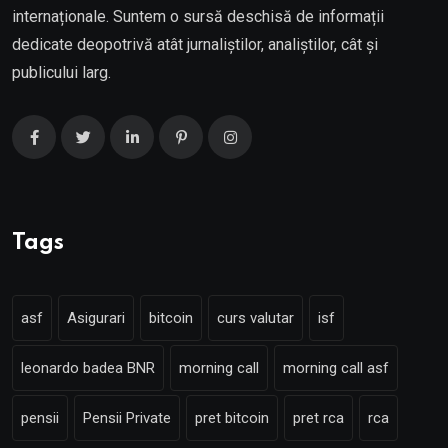
internaționale. Suntem o sursă deschisă de informații
dedicate deopotrivă atât jurnaliștilor, analiștilor, cât și
publicului larg.
Tags
asf
Asigurari
bitcoin
curs valutar
isf
leonardo badea BNR
morning call
morning call asf
pensii
Pensii Private
pret bitcoin
pret rca
rca