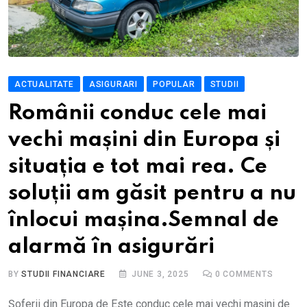
ACTUALITATE
ASIGURARI
POPULAR
STUDII
Românii conduc cele mai
vechi mașini din Europa și
situația e tot mai rea. Ce
soluții am găsit pentru a nu
înlocui mașina.Semnal de
alarmă în asigurări
BY
STUDII FINANCIARE
JUNE 3, 2025
0
COMMENTS
Șoferii din Europa de Este conduc cele mai vechi mașini de