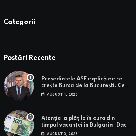
Categorii
Postări Recente
Președintele ASF explică de ce
crește Bursa de la București. Ce
urmează pentru BVB potrivit lui
AUGUST 4, 2026
Alexandru Petrescu
Atenție la plățile în euro din
timpul vacanței în Bulgaria. Dacă
în România cele mai falsificate
AUGUST 3, 2026