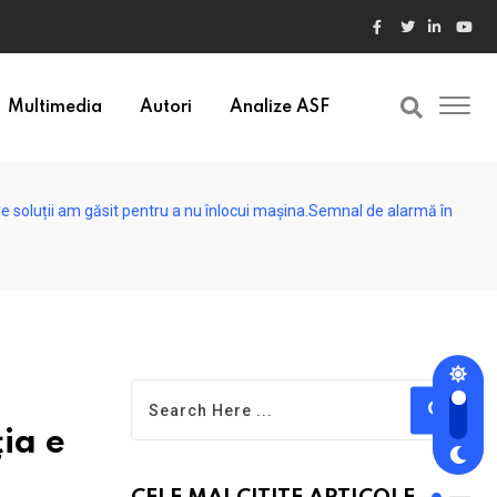
ele din Bulgaria au valori cu 30% mai mari
Multimedia
Autori
Analize ASF
Ce soluții am găsit pentru a nu înlocui mașina.Semnal de alarmă în
ia e