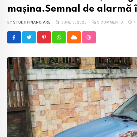
mașina.Semnal de alarmă î
BY
STUDII FINANCIARE
JUNE 3, 2025
0
COMMENTS
4
Pinterest
Whatsapp
Cloud
StumbleUpon