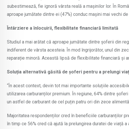
subestimează, fie ignoră vârsta reală a mașinilor lor. În Rom
aproape jumătate dintre ei (47%) conduc mașini mai vechi de 
Întârziere a înlocuirii, flexibilitate financiară limitată
Studiul a mai arătat că aproape jumătate dintre șoferii din re
indiferent de vârsta acesteia. În mod îngrijorător, unul din z
reparație minoră. Această lipsă de flexibilitate financiară și a
Soluția alternativă găsită de șoferi pentru a prelungi via
“În acest context, devin tot mai importante soluțiile accesibile
utilizarea carburanților premium. În regiune, 64% dintre șofer
un astfel de carburant de cel puțin patru ori din zece alimentă
Majoritatea respondenților cred în beneficiile carburanților
în timp ce 56% cred că ajută la prelungirea duratei de viață a 