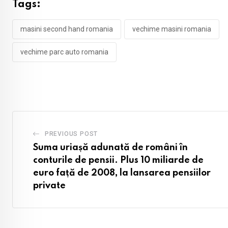
Tags:
masini second hand romania
vechime masini romania
vechime parc auto romania
PREVIOUS POST
Suma uriașă adunată de români în
conturile de pensii. Plus 10 miliarde de
euro față de 2008, la lansarea pensiilor
private