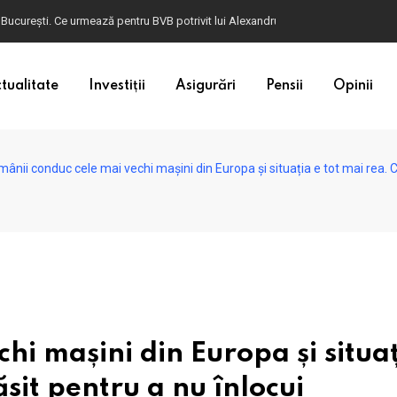
ulgaria. Dacă în România cele mai falsificate bancnote sunt cele de 50 de euro, c
tualitate
Investiții
Asigurări
Pensii
Opinii
ânii conduc cele mai vechi mașini din Europa și situația e tot mai rea. 
hi mașini din Europa și situaț
ăsit pentru a nu înlocui