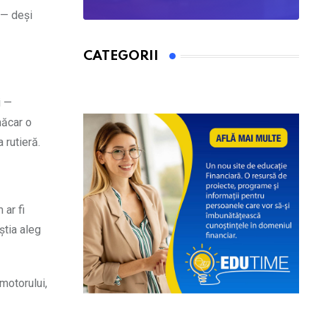
 — deși
CATEGORII
i —
măcar o
 rutieră.
 ar fi
știa aleg
motorului,