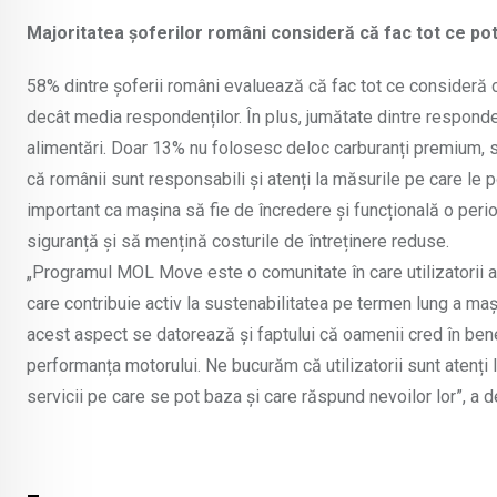
Majoritatea șoferilor români consideră că fac tot ce po
58% dintre șoferii români evaluează că fac tot ce consideră 
decât media respondenților. În plus, jumătate dintre responde
alimentări. Doar 13% nu folosesc deloc carburanți premium, s
că românii sunt responsabili și atenți la măsurile pe care le po
important ca mașina să fie de încredere și funcțională o peri
siguranță și să mențină costurile de întreținere reduse.
„Programul MOL Move este o comunitate în care utilizatorii au 
care contribuie activ la sustenabilitatea pe termen lung a maș
acest aspect se datorează și faptului că oamenii cred în benef
performanța motorului. Ne bucurăm că utilizatorii sunt atenț
servicii pe care se pot baza și care răspund nevoilor lor”, 