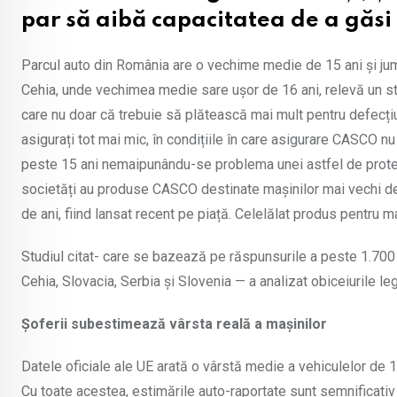
par să aibă capacitatea de a găsi 
Parcul auto din România are o vechime medie de 15 ani și jumă
Cehia, unde vechimea medie sare ușor de 16 ani, relevă un stu
care nu doar că trebuie să plătească mai mult pentru defecțiu
asigurați tot mai mic, în condițiile în care asigurare CASCO nu
peste 15 ani nemaipunându-se problema unei astfel de protecț
societăți au produse CASCO destinate mașinilor mai vechi de
de ani, fiind lansat recent pe piață. Celelălat produs pentru m
Studiul citat- care se bazează pe răspunsurile a peste 1.70
Cehia, Slovacia, Serbia și Slovenia — a analizat obiceiurile le
Șoferii subestimează vârsta reală a mașinilor
Datele oficiale ale UE arată o vârstă medie a vehiculelor de 15 
Cu toate acestea, estimările auto-raportate sunt semnificativ 