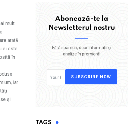
Abonează-te la
ai mult
Newsletterul nostru
ce
are arată
Fără spamuri, doar informații și
u ei este
analize în premieră!
osită în
produse
SUBSCRIBE NOW
mium, iar
tăți
use și
TAGS