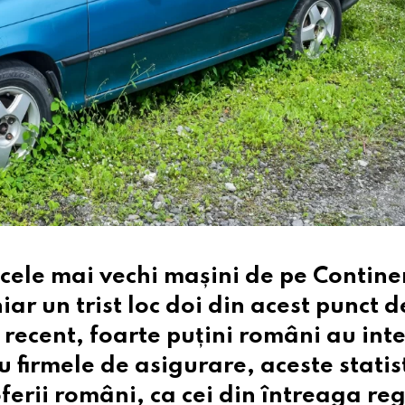
cele mai vechi mașini de pe Continen
r un trist loc doi din acest punct d
 recent, foarte puțini români au int
 firmele de asigurare, aceste statist
oferii români, ca cei din întreaga re