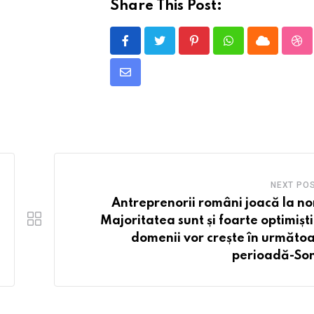
Share This Post:
Pinterest
Whatsapp
Cloud
St
Share
via
Email
NEXT PO
Antreprenorii români joacă la no
Majoritatea sunt și foarte optimiști
domenii vor crește în următo
perioadă-So