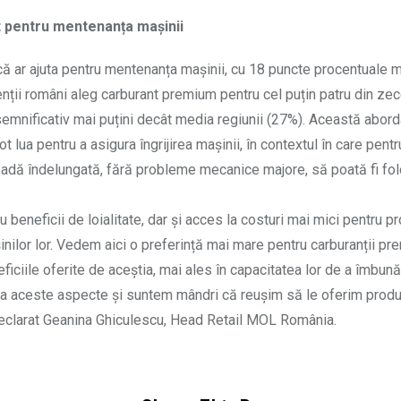
t pentru mentenanța mașinii
că ar ajuta pentru mentenanța mașinii, cu 18 puncte procentuale m
nții români aleg carburant premium pentru cel puțin patru din ze
emnificativ mai puțini decât media regiunii (27%). Această abord
t lua pentru a asigura îngrijirea mașinii, în contextul în care pentr
oadă îndelungată, fără probleme mecanice majore, să poată fi fol
beneficii de loialitate, dar și acces la costuri mai mici pentru 
inilor lor. Vedem aici o preferință mai mare pentru carburanții pre
iciile oferite de aceștia, mai ales în capacitatea lor de a îmbună
i la aceste aspecte și suntem mândri că reușim să le oferim prod
a declarat Geanina Ghiculescu, Head Retail MOL România.