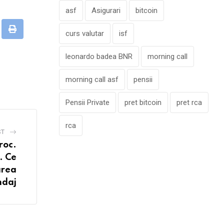
asf
Asigurari
bitcoin
curs valutar
isf
umbleUpon
Print
leonardo badea BNR
morning call
morning call asf
pensii
Pensii Private
pret bitcoin
pret rca
rca
ST
roc.
. Ce
area
ndaj