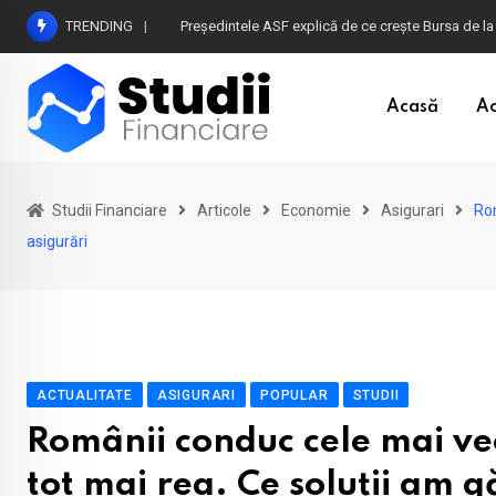
Skip
TRENDING
Atenție la plățile în euro din timpul vacanței în B
to
content
Acasă
Ac
Studii Financiare
Articole
Economie
Asigurari
Rom
asigurări
ACTUALITATE
ASIGURARI
POPULAR
STUDII
Românii conduc cele mai vec
tot mai rea. Ce soluții am g