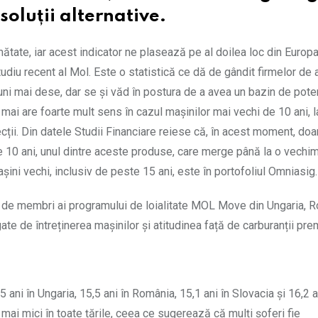
soluții alternative.
tate, iar acest indicator ne plasează pe al doilea loc din Europ
diu recent al Mol. Este o statistică ce dă de gândit firmelor de 
ni mai dese, dar se și văd în postura de a avea un bazin de poten
 mai are foarte mult sens în cazul mașinilor mai vechi de 10 ani, 
ii. Din datele Studii Financiare reiese că, în acest moment, doa
 10 ani, unul dintre aceste produse, care merge până la o vechi
așini vechi, inclusiv de peste 15 ani, este în portofoliul Omniasig.
0 de membri ai programului de loialitate MOL Move din Ungaria, 
gate de întreținerea mașinilor și atitudinea față de carburanții pr
ani în Ungaria, 15,5 ani în România, 15,1 ani în Slovacia și 16,2 a
mai mici în toate țările, ceea ce sugerează că mulți șoferi fie