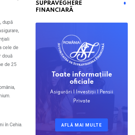
SUPRAVEGHERE
FINANCIARĂ
a, după
asigurare,
țiali
la cele de
r două
me de 25
Toate informațiile
oficiale
România,
Asigurări | Investiții | Pensii
emium.
Private
ni în Cehia.
AFLĂ MAI MULTE