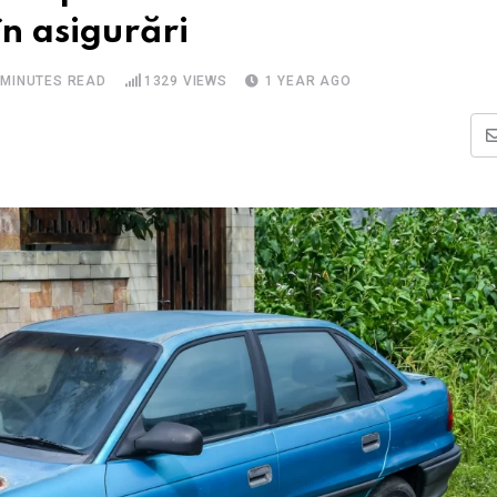
n asigurări
 MINUTES READ
1329
VIEWS
1 YEAR AGO