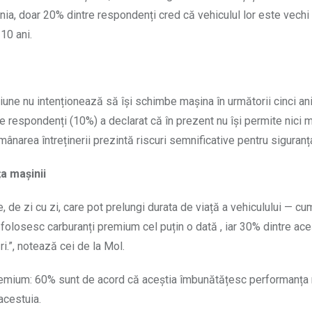
ânia, doar 20% dintre respondenți cred că vehiculul lor este vechi
10 ani.
giune nu intenționează să își schimbe mașina în următorii cinci an
ece respondenți (10%) a declarat că în prezent nu își permite nici 
mânarea întreținerii prezintă riscuri semnificative pentru siguranța
ța mașinii
, de zi cu zi, care pot prelungi durata de viață a vehiculului — cum
i folosesc carburanți premium cel puțin o dată , iar 30% dintre ace
ri.”, notează cei de la Mol.
 premium: 60% sunt de acord că aceștia îmbunătățesc performanța 
acestuia.