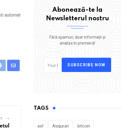
Abonează-te la
ști automat
Newsletterul nostru
Fără spamuri, doar informații și
analize în premieră!
SUBSCRIBE NOW
eUpon
Print
Share
via
Email
TAGS
ST
ețul
asf
Asigurari
bitcoin