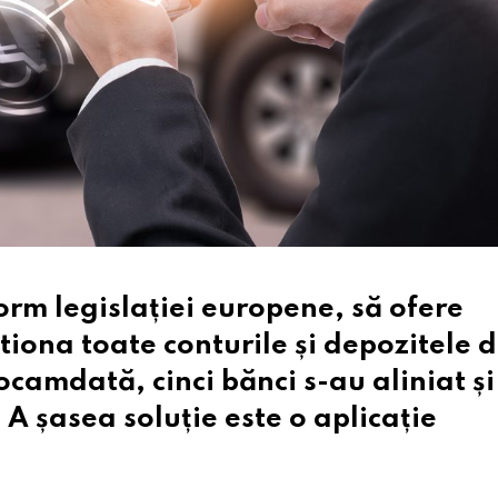
form legislației europene, să ofere
stiona toate conturile și depozitele d
ocamdată, cinci bănci s-au aliniat și
. A șasea soluție este o aplicație