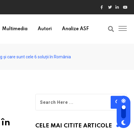
ele din Bulgaria au valori cu 30% mai mari
Multimedia
Autori
Analize ASF
 și care sunt cele 6 soluții în România
 în
CELE MAI CITITE ARTICOLE