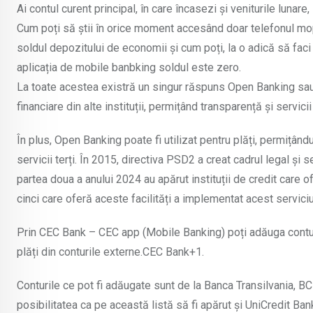
Ai contul curent principal, în care încasezi și veniturile lunare
Cum poți să știi în orice moment accesând doar telefonul mopbil
soldul depozitului de economii și cum poți, la o adică să faci o
aplicația de mobile banbking soldul este zero.
La toate acestea existră un singur răspuns Open Banking sau 
financiare din alte instituții, permițând transparență și servici
În plus, Open Banking poate fi utilizat pentru plăți, permițându
servicii terți. În 2015, directiva PSD2 a creat cadrul legal și s
partea doua a anului 2024 au apărut instituții de credit care 
cinci care oferă aceste facilități a implementat acest servici
Prin CEC Bank – CEC app (Mobile Banking) poți adăuga conturi de 
plăți din conturile externe.CEC Bank+1.
Conturile ce pot fi adăugate sunt de la Banca Transilvania, BC
posibilitatea ca pe această listă să fi apărut și UniCredit Ba