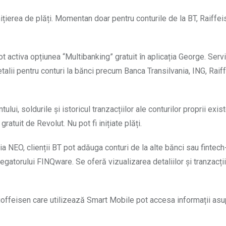
țierea de plăți. Momentan doar pentru conturile de la BT, Raiffei
 activa opțiunea “Multibanking” gratuit în aplicația George. Servi
 detalii pentru conturi la bănci precum Banca Transilvania, ING, Raif
lui, soldurile și istoricul tranzacțiilor ale conturilor proprii exis
ratuit de Revolut. Nu pot fi inițiate plăți.
ia NEO, clienții BT pot adăuga conturi de la alte bănci sau fintech
egatorului FINQware. Se oferă vizualizarea detaliilor și tranzacții
ioffeisen care utilizează Smart Mobile pot accesa informații asu