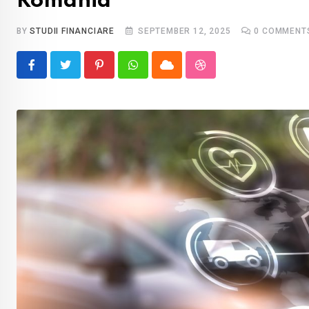
România
BY
STUDII FINANCIARE
SEPTEMBER 12, 2025
0
COMMENT
Pinterest
Whatsapp
Cloud
StumbleUpon