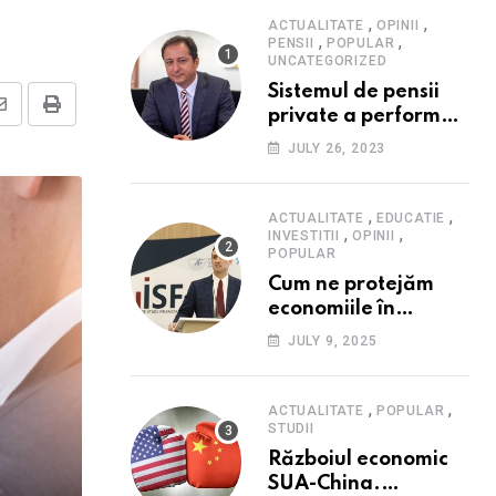
,
,
ACTUALITATE
OPINII
,
,
PENSII
POPULAR
UNCATEGORIZED
Sistemul de pensii
private a performat
Share
Print
în 2023: randament
via
JULY 26, 2023
peste inflație, active
Email
și plăți la maxim
istoric, rol esențial în
,
,
ACTUALITATE
EDUCATIE
,
,
cadrul ofertei
INVESTITII
OPINII
POPULAR
Hidroelectrica,
Cum ne protejăm
reziliența la crize
economiile în
contextul crizei
JULY 9, 2025
fiscale din România-
Valentin Ionescu,
președinte Institutul
,
,
ACTUALITATE
POPULAR
de Studii Financiare
STUDII
(ISF)
Războiul economic
SUA-China.