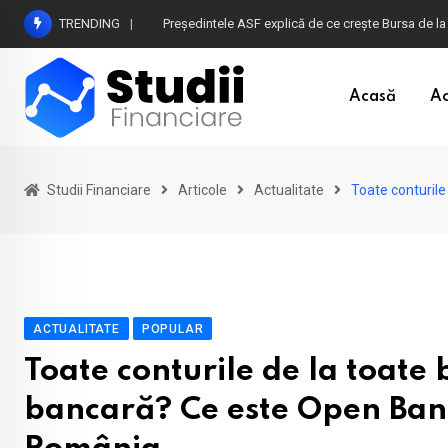
Skip
TRENDING
Atenție la plățile în euro din timpul vacanței în B
to
content
Acasă
Ac
Studii Financiare
Articole
Actualitate
Toate conturile
ACTUALITATE
POPULAR
Toate conturile de la toate 
bancară? Ce este Open Bankin