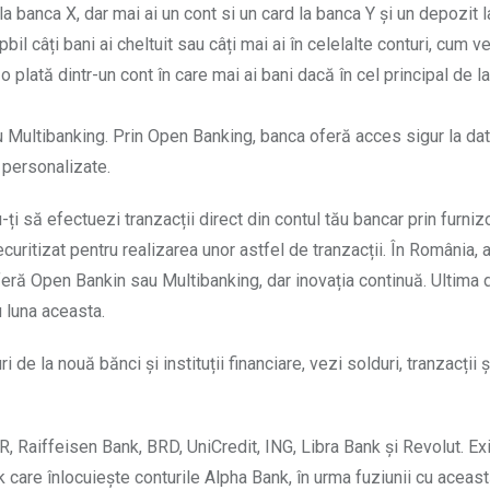
, la banca X, dar mai ai un cont si un card la banca Y și un depozit 
 câți bani ai cheltuit sau câți mai ai în celelalte conturi, cum ver
 plată dintr-un cont în care mai ai bani dacă în cel principal de la
Multibanking. Prin Open Banking, banca oferă acces sigur la dat
i personalizate.
-ți să efectuezi tranzacții direct din contul tău bancar prin furnizo
ecuritizat pentru realizarea unor astfel de tranzacții. În România, 
oferă Open Bankin sau Multibanking, dar inovația continuă. Ultima 
u luna aceasta.
la nouă bănci și instituții financiare, vezi solduri, tranzacții și
R, Raiffeisen Bank, BRD, UniCredit, ING, Libra Bank și Revolut. Ex
nk care înlocuiește conturile Alpha Bank, în urma fuziunii cu aceas