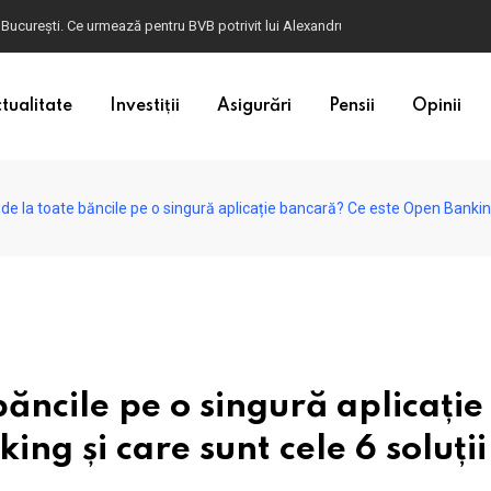
ulgaria. Dacă în România cele mai falsificate bancnote sunt cele de 50 de euro, c
tualitate
Investiții
Asigurări
Pensii
Opinii
 de la toate băncile pe o singură aplicație bancară? Ce este Open Banking
băncile pe o singură aplicație
g și care sunt cele 6 soluții