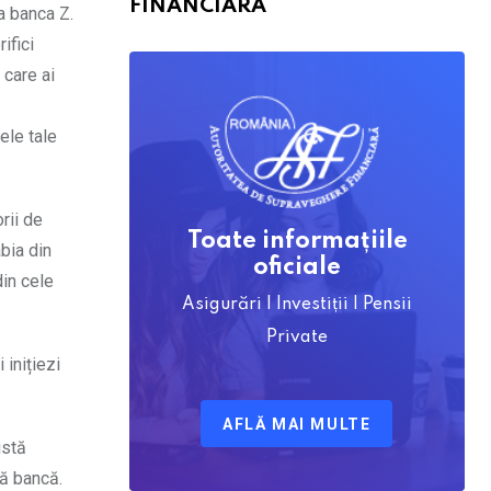
FINANCIARĂ
la banca Z.
ifici
 care ai
ele tale
rii de
Toate informațiile
abia din
oficiale
din cele
Asigurări | Investiții | Pensii
Private
 inițiezi
AFLĂ MAI MULTE
istă
tă bancă.