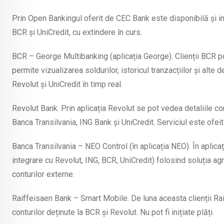
Prin Open Bankingul oferit de CEC Bank este disponibilă și ini
BCR și UniCredit, cu extindere în curs.
BCR – George Multibanking (aplicația George). Clienții BCR pot
permite vizualizarea soldurilor, istoricul tranzacțiilor și alte
Revolut și UniCredit în timp real.
Revolut Bank. Prin aplicația Revolut se pot vedea detaliile contu
Banca Transilvania, ING Bank și UniCredit. Serviciul este ofeit g
Banca Transilvania – NEO Control (în aplicația NEO). În aplicaț
integrare cu Revolut, ING, BCR, UniCredit) folosind soluția agr
conturilor externe.
Raiffeisaen Bank – Smart Mobile. De luna aceasta clienții Ra
conturilor deținute la BCR și Revolut. Nu pot fi inițiate plăți.