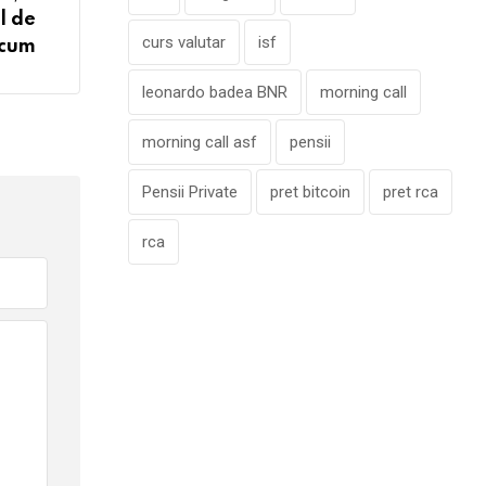
l de
curs valutar
isf
acum
leonardo badea BNR
morning call
morning call asf
pensii
Pensii Private
pret bitcoin
pret rca
rca