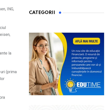
sen, ING,
CATEGORII
ciul
feisen,
tente la
-uri (prima
lor
pra