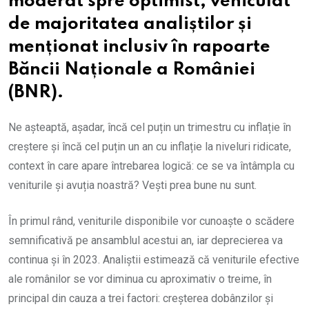
moderat spre optimist, vehiculat
de majoritatea analiștilor și
menționat inclusiv în rapoarte
Băncii Naționale a României
(BNR).
Ne așteaptă, așadar, încă cel puțin un trimestru cu inflație în
creștere și încă cel puțin un an cu inflație la niveluri ridicate,
context în care apare întrebarea logică: ce se va întâmpla cu
veniturile și avuția noastră? Vești prea bune nu sunt.
În primul rând, veniturile disponibile vor cunoaște o scădere
semnificativă pe ansamblul acestui an, iar deprecierea va
continua și în 2023. Analiștii estimează că veniturile efective
ale românilor se vor diminua cu aproximativ o treime, în
principal din cauza a trei factori: creșterea dobânzilor și