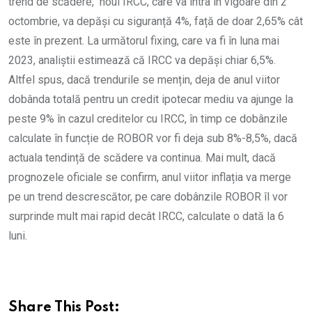
trend de scădere, noul IRCC, care va intra în vigoare din 2
octombrie, va depăși cu siguranță 4%, față de doar 2,65% cât
este în prezent. La următorul fixing, care va fi în luna mai
2023, analiștii estimează că IRCC va depăși chiar 6,5%.
Altfel spus, dacă trendurile se mențin, deja de anul viitor
dobânda totală pentru un credit ipotecar mediu va ajunge la
peste 9% în cazul creditelor cu IRCC, în timp ce dobânzile
calculate în funcție de ROBOR vor fi deja sub 8%-8,5%, dacă
actuala tendință de scădere va continua. Mai mult, dacă
prognozele oficiale se confirm, anul viitor inflația va merge
pe un trend descrescător, pe care dobânzile ROBOR îl vor
surprinde mult mai rapid decât IRCC, calculate o dată la 6
luni.
Share This Post: