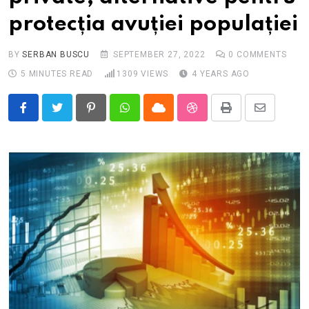
protecția avuției populației
BY
SERBAN BUSCU
SEPTEMBER 27, 2022
0
COMMENTS
5 MINUTES READ
1309
VIEWS
4 YEARS AGO
Pinterest
Whatsapp
Cloud
StumbleUpon
Print
Share
via
Email