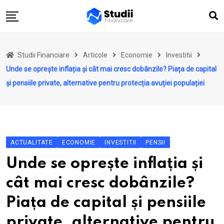
Skip
to
content
Acasă
Studii Financiare
Articole
Economie
Investitii
Actualitate
Unde se oprește inflația și cât mai cresc dobânzile? Piața de capital
Investiții
și pensiile private, alternative pentru protecția avuției populației
Asigurări
Pensii
Opinii
ACTUALITATE
ECONOMIE
INVESTITII
PENSII
Multimedia
Unde se oprește inflația și
Autori
cât mai cresc dobânzile?
Analize ASF
Piața de capital și pensiile
private, alternative pentru