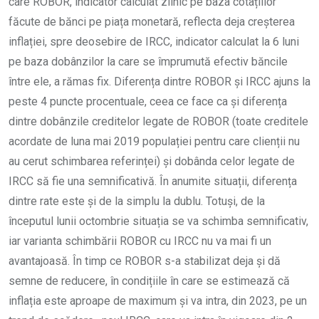
care ROBOR, indicator calculat zilnic pe baza cotațiilor
făcute de bănci pe piața monetară, reflecta deja creșterea
inflației, spre deosebire de IRCC, indicator calculat la 6 luni
pe baza dobânzilor la care se împrumută efectiv băncile
între ele, a rămas fix. Diferența dintre ROBOR și IRCC ajuns la
peste 4 puncte procentuale, ceea ce face ca și diferența
dintre dobânzile creditelor legate de ROBOR (toate creditele
acordate de luna mai 2019 populației pentru care clienții nu
au cerut schimbarea referinței) și dobânda celor legate de
IRCC să fie una semnificativă. În anumite situații, diferența
dintre rate este și de la simplu la dublu. Totuși, de la
începutul lunii octombrie situația se va schimba semnificativ,
iar varianta schimbării ROBOR cu IRCC nu va mai fi un
avantajoasă. În timp ce ROBOR s-a stabilizat deja și dă
semne de reducere, în condițiile în care se estimează că
inflația este aproape de maximum și va intra, din 2023, pe un