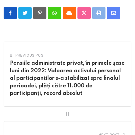
Pinterest
Whatsapp
Cloud
StumbleUpon
Print
Share
via
Email
PREVIOUS POST
Pensiile administrate privat, în primele șase
luni din 2022: Valoarea activului personal
al participanților s-a stabilizat spre finalul
perioadei, plăți către 11.000 de
participanți, record absolut