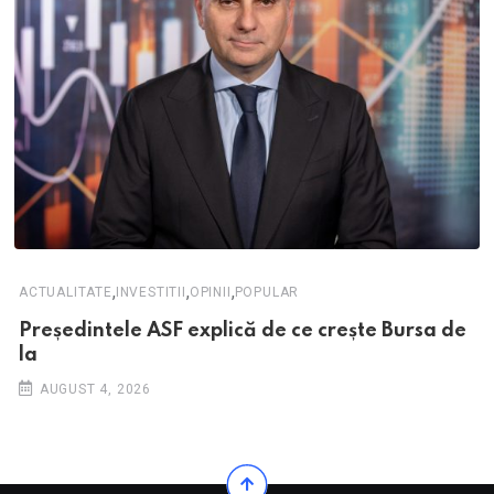
,
,
,
ACTUALITATE
INVESTITII
OPINII
POPULAR
Președintele ASF explică de ce crește Bursa de
la
AUGUST 4, 2026