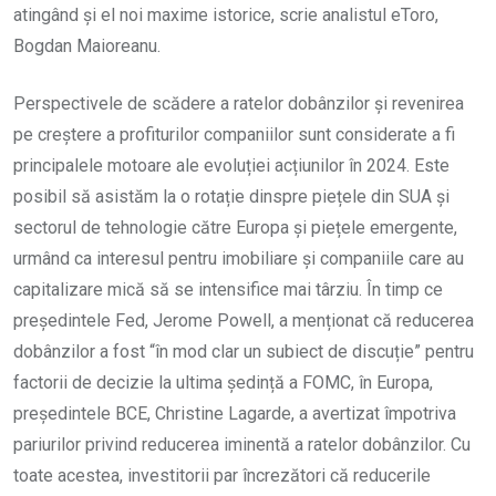
atingând și el noi maxime istorice, scrie analistul eToro,
Bogdan Maioreanu.
Perspectivele de scădere a ratelor dobânzilor și revenirea
pe creștere a profiturilor companiilor sunt considerate a fi
principalele motoare ale evoluției acțiunilor în 2024. Este
posibil să asistăm la o rotație dinspre piețele din SUA și
sectorul de tehnologie către Europa și piețele emergente,
urmând ca interesul pentru imobiliare și companiile care au
capitalizare mică să se intensifice mai târziu. În timp ce
președintele Fed, Jerome Powell, a menționat că reducerea
dobânzilor a fost “în mod clar un subiect de discuție” pentru
factorii de decizie la ultima ședință a FOMC, în Europa,
președintele BCE, Christine Lagarde, a avertizat împotriva
pariurilor privind reducerea iminentă a ratelor dobânzilor. Cu
toate acestea, investitorii par încrezători că reducerile