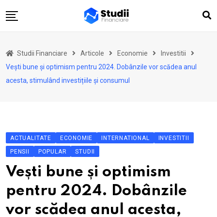
Skip
to
content
Acasă
Studii Financiare
Articole
Economie
Investitii
Actualitate
Vești bune și optimism pentru 2024. Dobânzile vor scădea anul
Investiții
acesta, stimulând investițiile și consumul
Asigurări
Pensii
Opinii
ACTUALITATE
ECONOMIE
INTERNATIONAL
INVESTITII
Multimedia
PENSII
POPULAR
STUDII
Autori
Vești bune și optimism
Analize ASF
pentru 2024. Dobânzile
vor scădea anul acesta,