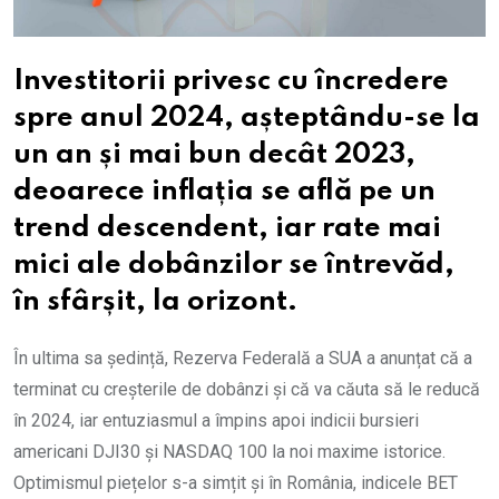
Investitorii privesc cu încredere
spre anul 2024, așteptându-se la
un an și mai bun decât 2023,
deoarece inflația se află pe un
trend descendent, iar rate mai
mici ale dobânzilor se întrevăd,
în sfârșit, la orizont.
În ultima sa ședință, Rezerva Federală a SUA a anunțat că a
terminat cu creșterile de dobânzi și că va căuta să le reducă
în 2024, iar entuziasmul a împins apoi indicii bursieri
americani DJI30 și NASDAQ 100 la noi maxime istorice.
Optimismul piețelor s-a simțit și în România, indicele BET