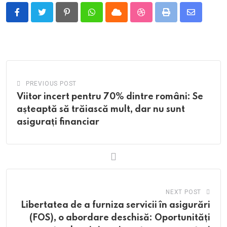
Pinterest
Whatsapp
Cloud
StumbleUpon
Print
Share
via
Email
PREVIOUS POST
Viitor incert pentru 70% dintre români: Se
așteaptă să trăiască mult, dar nu sunt
asigurați financiar
NEXT POST
Libertatea de a furniza servicii în asigurări
(FOS), o abordare deschisă: Oportunități