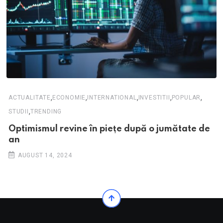
,
,
,
,
,
ACTUALITATE
ECONOMIE
INTERNATIONAL
INVESTITII
POPULAR
,
STUDII
TRENDING
Optimismul revine în piețe după o jumătate de
an
AUGUST 14, 2024