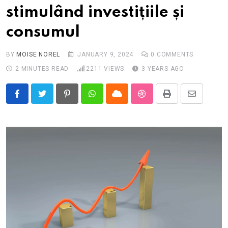
stimulând investițiile și
consumul
BY
MOISE NOREL
JANUARY 9, 2024
0
COMMENTS
2 MINUTES READ
2211
VIEWS
3 YEARS AGO
Pinterest
Whatsapp
Cloud
StumbleUpon
Print
Share
via
Email