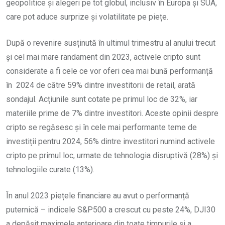
geopolitice și alegeri pe tot globul, inclusiv în Europa și SUA,
care pot aduce surprize și volatilitate pe piețe.
După o revenire susținută în ultimul trimestru al anului trecut
și cel mai mare randament din 2023, activele cripto sunt
considerate a fi cele ce vor oferi cea mai bună performanță
în 2024 de către 59% dintre investitorii de retail, arată
sondajul. Acțiunile sunt cotate pe primul loc de 32%, iar
materiile prime de 7% dintre investitori. Aceste opinii despre
cripto se regăsesc și în cele mai performante teme de
investiții pentru 2024, 56% dintre investitori numind activele
cripto pe primul loc, urmate de tehnologia disruptivă (28%) și
tehnologiile curate (13%).
În anul 2023 piețele financiare au avut o performanță
puternică – indicele S&P500 a crescut cu peste 24%, DJI30
a depășit maximele anterioare din toate timpurile și a