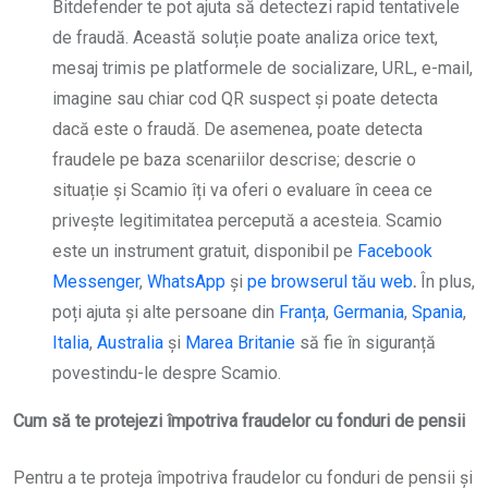
Bitdefender te pot ajuta să detectezi rapid tentativele
de fraudă. Această soluție poate analiza orice text,
mesaj trimis pe platformele de socializare, URL, e-mail,
imagine sau chiar cod QR suspect și poate detecta
dacă este o fraudă. De asemenea, poate detecta
fraudele pe baza scenariilor descrise; descrie o
situație și Scamio îți va oferi o evaluare în ceea ce
privește legitimitatea percepută a acesteia. Scamio
este un instrument gratuit, disponibil pe
Facebook
Messenger
,
WhatsApp
și
pe browserul tău web
.
În plus,
poți ajuta și alte persoane din
Franța
,
Germania
,
Spania
,
Italia
,
Australia
și
Marea Britanie
să fie în siguranță
povestindu-le despre Scamio.
Cum să te protejezi împotriva fraudelor cu fonduri de pensii
Pentru a te proteja împotriva fraudelor cu fonduri de pensii și