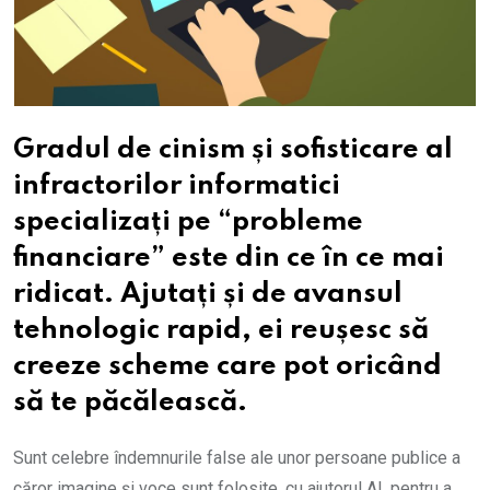
Gradul de cinism și sofisticare al
infractorilor informatici
specializați pe “probleme
financiare” este din ce în ce mai
ridicat. Ajutați și de avansul
tehnologic rapid, ei reușesc să
creeze scheme care pot oricând
să te păcălească.
Sunt celebre îndemnurile false ale unor persoane publice a
căror imagine și voce sunt folosite, cu ajutorul AI, pentru a