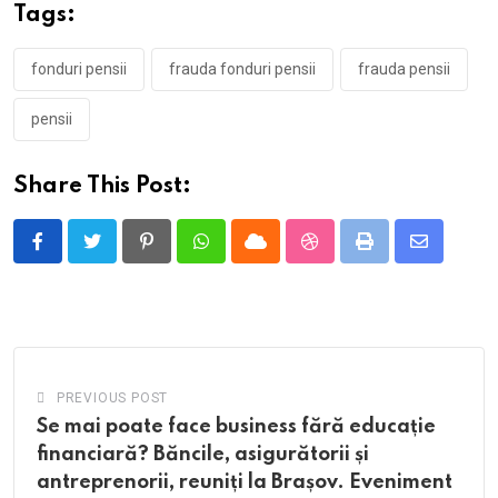
Tags:
fonduri pensii
frauda fonduri pensii
frauda pensii
pensii
Share This Post:
Pinterest
Whatsapp
Cloud
StumbleUpon
Print
Share
via
Email
PREVIOUS POST
Se mai poate face business fără educație
financiară? Băncile, asigurătorii și
antreprenorii, reuniți la Brașov. Eveniment