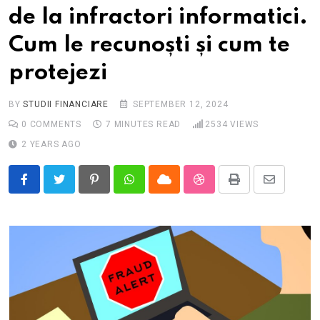
de la infractori informatici.
Cum le recunoști și cum te
protejezi
BY
STUDII FINANCIARE
SEPTEMBER 12, 2024
0
COMMENTS
7 MINUTES READ
2534
VIEWS
2 YEARS AGO
Pinterest
Whatsapp
Cloud
StumbleUpon
Print
Share
via
Email