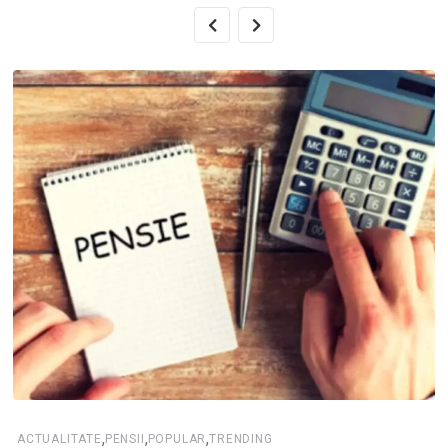
,
,
,
ACTUALITATE
PENSII
POPULAR
TRENDING