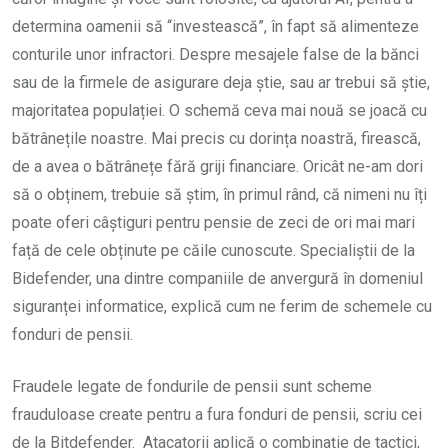
determina oamenii să “investească”, în fapt să alimenteze
conturile unor infractori. Despre mesajele false de la bănci
sau de la firmele de asigurare deja știe, sau ar trebui să știe,
majoritatea populației. O schemă ceva mai nouă se joacă cu
bătrânețile noastre. Mai precis cu dorința noastră, firească,
de a avea o bătrânețe fără griji financiare. Oricât ne-am dori
să o obținem, trebuie să știm, în primul rând, că nimeni nu îți
poate oferi câștiguri pentru pensie de zeci de ori mai mari
față de cele obținute pe căile cunoscute. Specialiștii de la
Bidefender, una dintre companiile de anvergură în domeniul
siguranței informatice, explică cum ne ferim de schemele cu
fonduri de pensii.
Fraudele legate de fondurile de pensii sunt scheme
frauduloase create pentru a fura fonduri de pensii, scriu cei
de la Bitdefender. Atacatorii aplică o combinație de tactici,