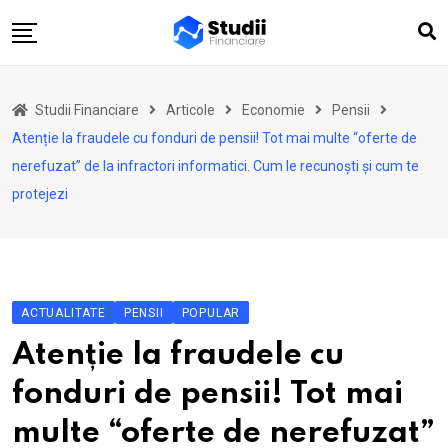
Skip
to
content
Acasă
Studii Financiare
Articole
Economie
Pensii
Actualitate
Atenție la fraudele cu fonduri de pensii! Tot mai multe “oferte de
Investiții
nerefuzat” de la infractori informatici. Cum le recunoști și cum te
protejezi
Asigurări
Pensii
Opinii
Multimedia
ACTUALITATE
PENSII
POPULAR
Autori
Atenție la fraudele cu
Analize ASF
fonduri de pensii! Tot mai
multe “oferte de nerefuzat”