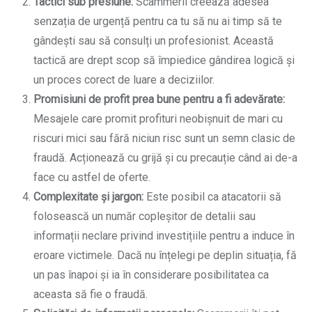
Tactici sub presiune:
Scammerii creează adesea
senzația de urgență pentru ca tu să nu ai timp să te
gândești sau să consulți un profesionist. Această
tactică are drept scop să împiedice gândirea logică și
un proces corect de luare a deciziilor.
Promisiuni de profit prea bune pentru a fi adevărate:
Mesajele care promit profituri neobișnuit de mari cu
riscuri mici sau fără niciun risc sunt un semn clasic de
fraudă. Acționează cu grijă și cu precauție când ai de-a
face cu astfel de oferte.
Complexitate și jargon:
Este posibil ca atacatorii să
folosească un număr copleșitor de detalii sau
informații neclare privind investițiile pentru a induce în
eroare victimele. Dacă nu înțelegi pe deplin situația, fă
un pas înapoi și ia în considerare posibilitatea ca
aceasta să fie o fraudă.