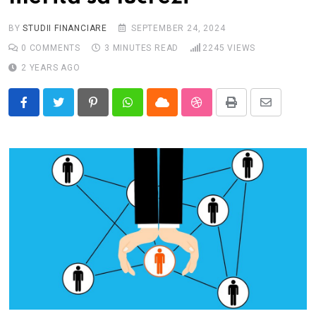
BY
STUDII FINANCIARE
SEPTEMBER 24, 2024
0
COMMENTS
3 MINUTES READ
2245
VIEWS
2 YEARS AGO
Pinterest
Whatsapp
Cloud
StumbleUpon
Print
Share
via
Email