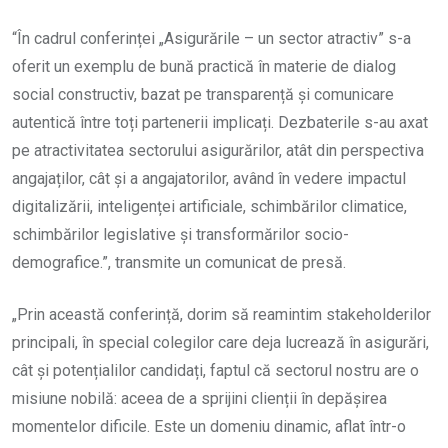
“În cadrul conferinței „Asigurările – un sector atractiv” s-a
oferit un exemplu de bună practică în materie de dialog
social constructiv, bazat pe transparență și comunicare
autentică între toți partenerii implicați. Dezbaterile s-au axat
pe atractivitatea sectorului asigurărilor, atât din perspectiva
angajaților, cât și a angajatorilor, având în vedere impactul
digitalizării, inteligenței artificiale, schimbărilor climatice,
schimbărilor legislative și transformărilor socio-
demografice.”, transmite un comunicat de presă.
„Prin această conferință, dorim să reamintim stakeholderilor
principali, în special colegilor care deja lucrează în asigurări,
cât și potențialilor candidați, faptul că sectorul nostru are o
misiune nobilă: aceea de a sprijini clienții în depășirea
momentelor dificile. Este un domeniu dinamic, aflat într-o