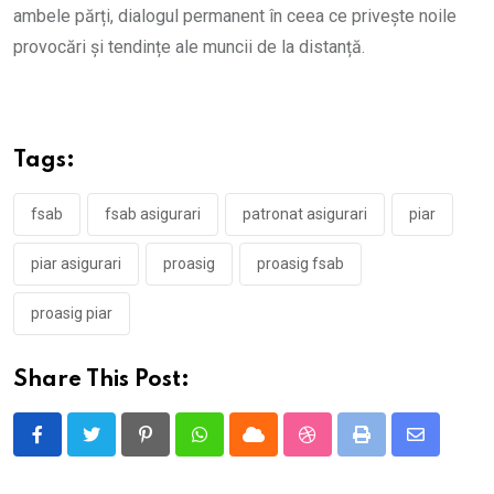
ambele părți, dialogul permanent în ceea ce privește noile
provocări și tendințe ale muncii de la distanță.
Tags:
fsab
fsab asigurari
patronat asigurari
piar
piar asigurari
proasig
proasig fsab
proasig piar
Share This Post:
Pinterest
Whatsapp
Cloud
StumbleUpon
Print
Share
via