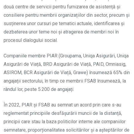
două centre de servicii pentru furnizarea de asistență și
consiliere pentru membrii organizațiilor din sector, precum și
susținerea unor cursuri pe tematici actuale, identificarea și
dezbaterea unor teme noi și atragerea de membri noi în
procesul dialogului social.
Companiile membre PIAR (Groupama, Uniqa Asigurări, Uniqa
Asigurări de Viață, BRD Asigurări de Viață, PAID, Omniasig,
ASIROM, BCR Asigurări de Viață, Grawe) însumează 65% din
angajații sectorului, în timp ce membrii FSAB însumează, la
rândul lor, peste 5.200 de angajați.
În 2022, PIAR și FSAB au semnat un acord prin care s-au
reglementat principiile desfășurării muncii de la distanță,
principii care stau la baza politicilor interne ale companiilor
semnatare, proporționalitatea solicitărilor și a așteptărilor de