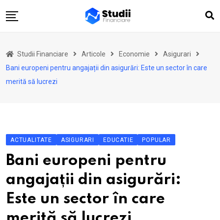
Skip
to
content
Acasă
Studii Financiare
Articole
Economie
Asigurari
Actualitate
Bani europeni pentru angajații din asigurări: Este un sector în care
Investiții
merită să lucrezi
Asigurări
Pensii
Opinii
ACTUALITATE
ASIGURARI
EDUCATIE
POPULAR
Multimedia
Bani europeni pentru
Autori
angajații din asigurări:
Analize ASF
Este un sector în care
merită să lucrezi