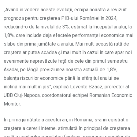
„Având în vedere aceste evoluții, echipa noastră a revizuit
prognoza pentru creșterea PIB-ului României în 2024,
reducând-o de la nivelul de 3%, estimat la începutul anului, la
1,8%, care include deja efectele performanței economice mai
slabe din prima jumătate a anului. Mai mult, această rată de
creștere ar putea scădea și mai mult în cazul în care apar noi
evenimente neprevăzute față de cele din primul semestru.
Așadar, pe lângă previziunea noastră actuală de 1,8%,
balanța riscurilor economice până la sfârșitul anului se
înclină mai mult în jos”, explică Levente Szász, prorector al
UBB Cluj-Napoca, coordonatorul echipei Romanian Economic
Monitor.
În prima jumătate a acestui an, în România, s-a înregistrat o
creștere a cererii interne, stimulată în principal de creșterea
reală a veniturilor populației (inclusiv majorarea pensiilor de