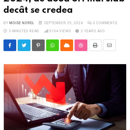
decât se credea
BY
MOISE NOREL
SEPTEMBER 25, 2024
0
COMMENTS
3 MINUTES READ
3104
VIEWS
2 YEARS AGO
Pinterest
Whatsapp
Cloud
StumbleUpon
Print
Share
via
Email