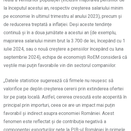
la începutul acestui an, respectiv creșterea salariului minim
pe economie în ultimul trimestru al anului 2023), precum și
de reducerea treptată a inflației. Deși aceste tendințe
continuă și în a doua jumătate a acestui an (de exemplu,
majorarea salariului minim brut la 3.700 de lei, începând cu 1
iulie 2024, sau o nouă creștere a pensiilor începând cu luna
septembrie 2024), echipa de economiști RoEM consideră că
veștile mai puțin favorabile vin din sectorul companiilor.
„Datele statistice sugerează că firmele nu reușesc să
valorifice pe deplin creșterea cererii prin extinderea ofertei
lor pe piața locală. Astfel, cererea crescută este acoperită în
principal prin importuri, ceea ce are un impact mai puțin
favorabil și indirect asupra economiei României. Acest
fenomen este reflectat și de contribuția negativă a
componentei exporturilor nete la PIB-ul României în primele