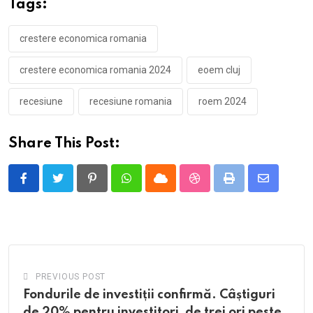
Tags:
crestere economica romania
crestere economica romania 2024
eoem cluj
recesiune
recesiune romania
roem 2024
Share This Post:
Pinterest
Whatsapp
Cloud
StumbleUpon
Print
Share
via
Email
PREVIOUS POST
Fondurile de investiții confirmă. Câștiguri
de 20% pentru investitori, de trei ori peste