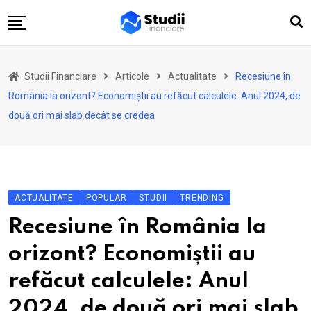
Skip
to
content
Acasă
Studii Financiare
Articole
Actualitate
Recesiune în
Actualitate
România la orizont? Economiștii au refăcut calculele: Anul 2024, de
Investiții
două ori mai slab decât se credea
Asigurări
Pensii
Opinii
ACTUALITATE
POPULAR
STUDII
TRENDING
Multimedia
Recesiune în România la
Autori
orizont? Economiștii au
Analize ASF
refăcut calculele: Anul
2024, de două ori mai slab