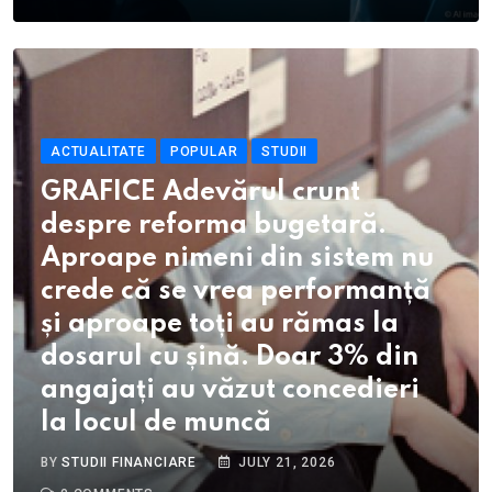
ACTUALITATE
POPULAR
STUDII
GRAFICE Adevărul crunt
despre reforma bugetară.
Aproape nimeni din sistem nu
crede că se vrea performanță
și aproape toți au rămas la
dosarul cu șină. Doar 3% din
angajați au văzut concedieri
la locul de muncă
BY
STUDII FINANCIARE
JULY 21, 2026