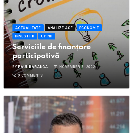
ACTUALITATE
ANALIZE ASF
ECONOMIE
INVESTITII
OPINII
Serviciile de finanțare
participativă
BY
PAUL BARANGA
NOVEMBER 8, 2022
0
COMMENTS