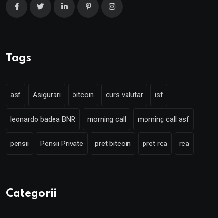
Tags
asf
Asigurari
bitcoin
curs valutar
isf
leonardo badea BNR
morning call
morning call asf
pensii
Pensii Private
pret bitcoin
pret rca
rca
Categorii