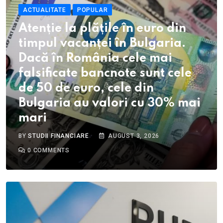
ACTUALITATE
POPULAR
Atenție la plățile în euro din
timpul vacanței în Bulgaria.
Dacă în România cele mai
falsificate bancnote sunt cele
de 50 de euro, cele din
Bulgaria au valori cu 30% mai
mari
BY
STUDII FINANCIARE
AUGUST 3, 2026
0
COMMENTS