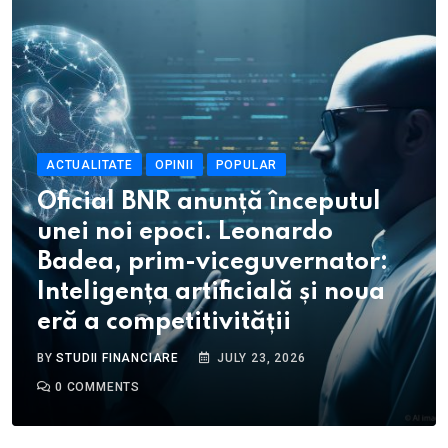
ACTUALITATE
OPINII
POPULAR
Oficial BNR anunță începutul
unei noi epoci. Leonardo
Badea, prim-viceguvernator:
Inteligența artificială și noua
eră a competitivității
BY
STUDII FINANCIARE
JULY 23, 2026
0
COMMENTS