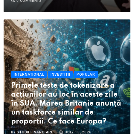
0
COMMENTS
INTERNATIONAL
INVESTITII
POPULAR
Primele teste de tokenizare a
acțiunilor au loc în aceste zile
în SUA. Marea Britanie anunță
un taskforce similar de
proporții. Ce face Europa?
BY
STUDII FINANCIARE
JULY 18, 2026