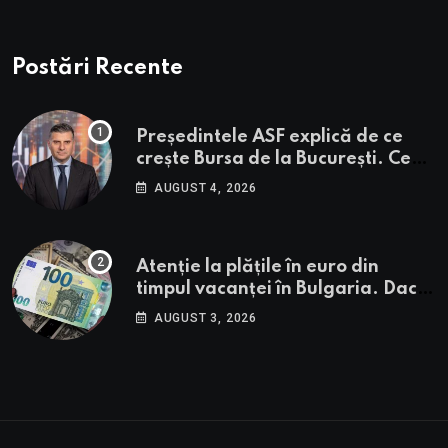
Postări Recente
Președintele ASF explică de ce
crește Bursa de la București. Ce
urmează pentru BVB potrivit lui
AUGUST 4, 2026
Alexandru Petrescu
Atenție la plățile în euro din
timpul vacanței în Bulgaria. Dacă
în România cele mai falsificate
AUGUST 3, 2026
bancnote sunt cele de 50 de euro,
cele din Bulgaria au valori cu 30%
mai mari