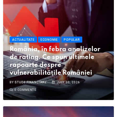
ACTUALITATE
ECONOMIE
POPULAR
România, în febra analizelor
de rating. Ce spun ultimele
rapoarte despre
vulnerabilitățile României
BY
STUDII FINANCIARE
JULY 30, 2026
0
COMMENTS