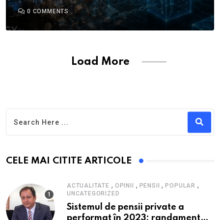
0
COMMENTS
Load More
CELE MAI CITITE ARTICOLE
,
,
,
,
ACTUALITATE
OPINII
PENSII
POPULAR
UNCATEGORIZED
Sistemul de pensii private a
performat în 2023: randament