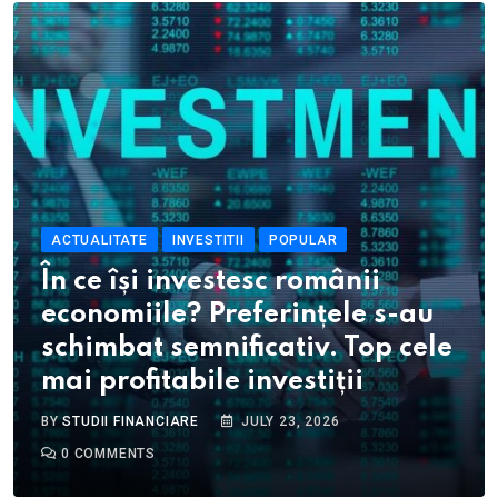
ACTUALITATE
INVESTITII
POPULAR
În ce își investesc românii
economiile? Preferințele s-au
schimbat semnificativ. Top cele
mai profitabile investiții
BY
STUDII FINANCIARE
JULY 23, 2026
0
COMMENTS