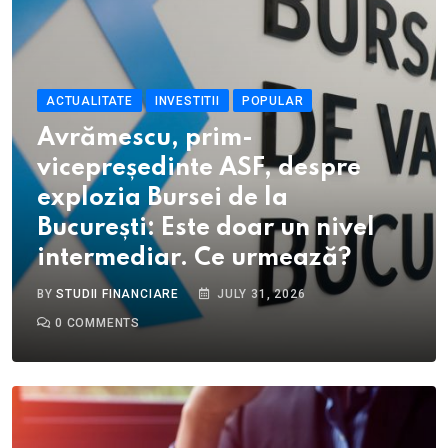
ACTUALITATE
INVESTITII
POPULAR
Avrămescu, prim-
vicepreședinte ASF, despre
explozia Bursei de la
București: Este doar un nivel
intermediar. Ce urmează?
BY
STUDII FINANCIARE
JULY 31, 2026
0
COMMENTS