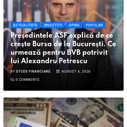
ACTUALITATE
INVESTITII
OPINII
POPULAR
Președintele ASF explică de ce
crește Bursa de la București. Ce
urmează pentru BVB potrivit
lui Alexandru Petrescu
BY
STUDII FINANCIARE
AUGUST 4, 2026
0
COMMENTS