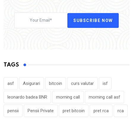
SUBSCRIBE NOW
TAGS
asf
Asigurari
bitcoin
curs valutar
isf
leonardo badea BNR
morning call
morning call asf
pensii
Pensii Private
pret bitcoin
pret rca
rca