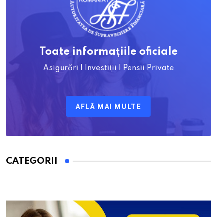
Toate informațiile oficiale
Asigurări | Investiții | Pensii Private
AFLĂ MAI MULTE
CATEGORII