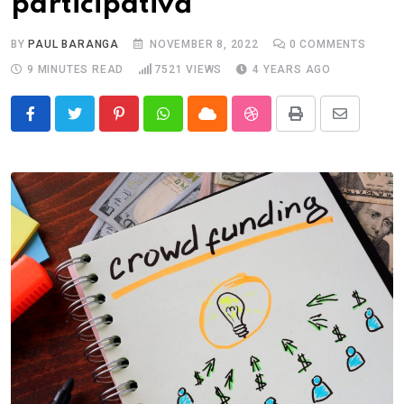
participativă
BY
PAUL BARANGA
NOVEMBER 8, 2022
0
COMMENTS
9 MINUTES READ
7521
VIEWS
4 YEARS AGO
Pinterest
Whatsapp
Cloud
StumbleUpon
Print
Share
via
Email