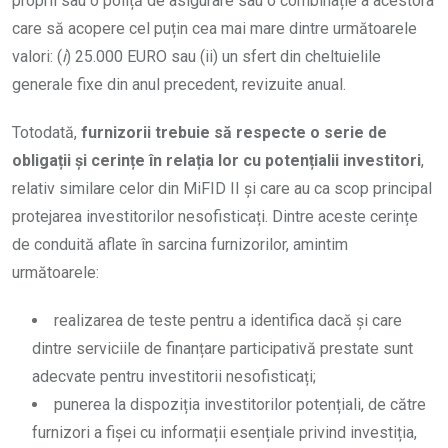
proprii sau o poliță de asigurare sau o combinație a acestora
care să acopere cel puțin cea mai mare dintre următoarele
valori: (
i
) 25.000 EURO sau (ii) un sfert din cheltuielile
generale fixe din anul precedent, revizuite anual.
Totodată,
furnizorii trebuie să respecte o serie de
obligații și cerințe în relația lor cu potențialii investitori
,
relativ similare celor din MiFID II și care au ca scop principal
protejarea investitorilor nesofisticați. Dintre aceste cerințe
de conduită aflate în sarcina furnizorilor, amintim
următoarele:
realizarea de teste pentru a identifica dacă și care
dintre serviciile de finanțare participativă prestate sunt
adecvate pentru investitorii nesofisticați;
punerea la dispoziția investitorilor potențiali, de către
furnizori a fișei cu informații esențiale privind investiția,