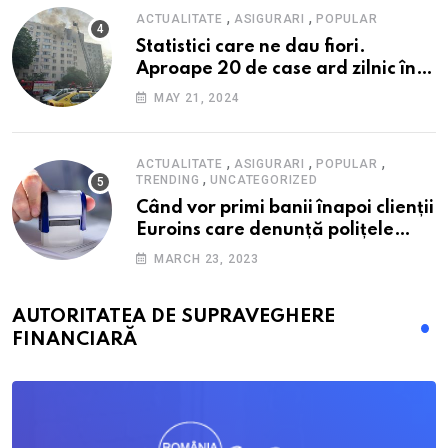
,
,
ACTUALITATE
ASIGURARI
POPULAR
Statistici care ne dau fiori.
Aproape 20 de case ard zilnic în
România, iar pagubele au
MAY 21, 2024
explodat. Cum te poți proteja cu
nici 40 de lei pe lună
,
,
,
ACTUALITATE
ASIGURARI
POPULAR
,
TRENDING
UNCATEGORIZED
Când vor primi banii înapoi clienții
Euroins care denunță polițele
RCA? Toți pașii și toate termenele
MARCH 23, 2023
AUTORITATEA DE SUPRAVEGHERE
FINANCIARĂ