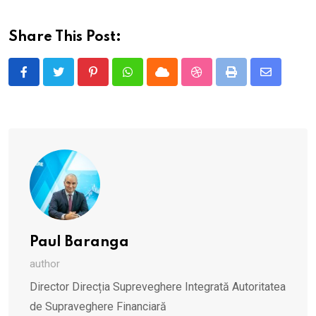
Share This Post:
Pinterest
Whatsapp
Cloud
StumbleUpon
Print
Share
via
Email
Paul Baranga
author
Director Direcția Supreveghere Integrată Autoritatea
de Supraveghere Financiară