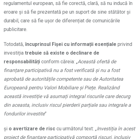
regulamentul european, să fie corectă, clară, să nu inducă în
eroare și să fie prezentată pe un suport de sine stătător și
durabil, care să fie ușor de diferențiat de comunicările
publicitare.
Totodată,
încuprinsul Fișei cu informații esențiale
privind
investiția
trebuie să existe
o
declinare de
responsabilități
conform căreia: „
Această ofertă de
finanțare participativă nu a fost verificată și nu a fost
aprobată de autoritățile competente sau de Autoritatea
Europeană pentru Valori Mobiliare și Piețe. Realizând
această investiție vă asumați integral riscurile care decurg
din aceasta, inclusiv riscul pierderii parțiale sau integrale a
fondurilor investite
”
și
o avertizare de risc
cu următorul text:
„Investiția în acest
proiect de finanțare participativă comportă riscuri, inclusiv