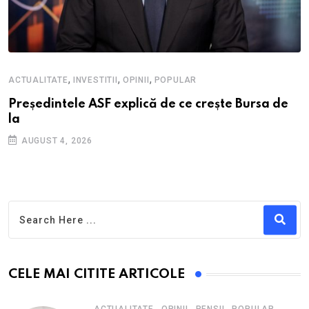
,
,
,
ACTUALITATE
INVESTITII
OPINII
POPULAR
Președintele ASF explică de ce crește Bursa de
la
AUGUST 4, 2026
CELE MAI CITITE ARTICOLE
,
,
,
,