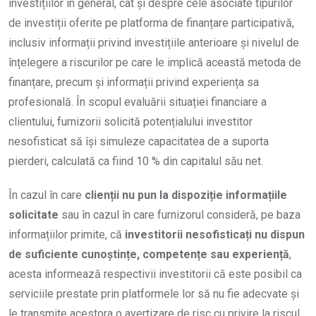
investițiilor în general, cât și despre cele asociate tipurilor
de investiții oferite pe platforma de finanțare participativă,
inclusiv informații privind investițiile anterioare și nivelul de
înțelegere a riscurilor pe care le implică această metoda de
finanțare, precum și informații privind experiența sa
profesională. În scopul evaluării situației financiare a
clientului, furnizorii solicită potențialului investitor
nesofisticat să își simuleze capacitatea de a suporta
pierderi, calculată ca fiind 10 % din capitalul său net.
În cazul în care
clienții nu pun la dispoziție informațiile
solicitate
sau în cazul în care furnizorul consideră, pe baza
informațiilor primite, că
investitorii nesofisticați nu dispun
de suficiente cunoștințe, competențe sau experiență
,
acesta informează respectivii investitorii că este posibil ca
serviciile prestate prin platformele lor să nu fie adecvate și
le transmite acestora o avertizare de risc cu privire la riscul