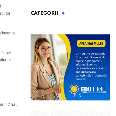
ă
ii lor
CATEGORII
einventa,
 în cel
iturile
le 12 luni,