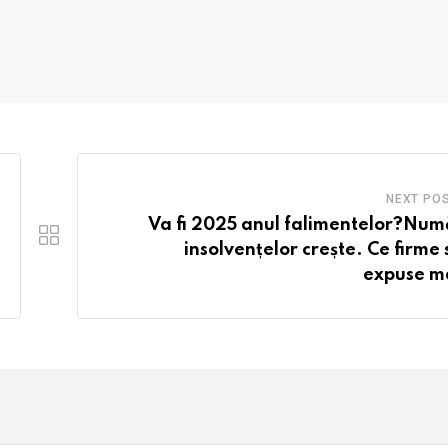
NEXT PO
Va fi 2025 anul falimentelor?Num
insolvențelor crește. Ce firme 
expuse m