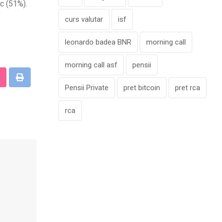
ic (51%).
curs valutar
isf
leonardo badea BNR
morning call
morning call asf
pensii
tumbleUpon
Print
Pensii Private
pret bitcoin
pret rca
rca