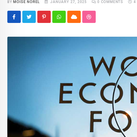
BY
MOISE NOREL
JANUARY 27, 2025
0
COMMENTS
4
Pinterest
Whatsapp
Cloud
StumbleUpon