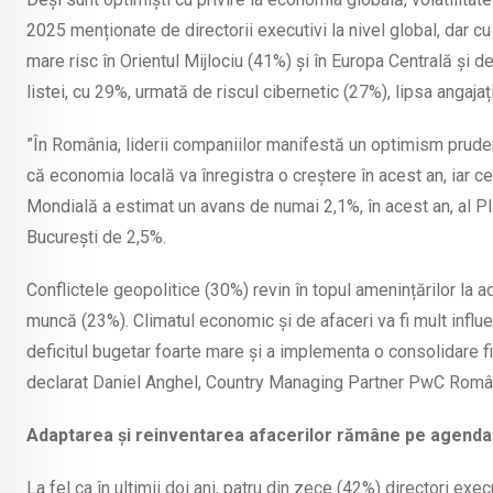
2025 menționate de directorii executivi la nivel global, dar cu
mare risc în Orientul Mijlociu (41%) și în Europa Centrală și 
listei, cu 29%, urmată de riscul cibernetic (27%), lipsa angajațil
”În România, liderii companiilor manifestă un optimism prude
că economia locală va înregistra o creștere în acest an, iar c
Mondială a estimat un avans de numai 2,1%, în acest an, al PIB
București de 2,5%.
Conflictele geopolitice (30%) revin în topul amenințărilor la a
muncă (23%). Climatul economic și de afaceri va fi mult influe
deficitul bugetar foarte mare și a implementa o consolidare fi
declarat Daniel Anghel, Country Managing Partner PwC Româ
Adaptarea și reinventarea afacerilor rămâne pe agend
La fel ca în ultimii doi ani, patru din zece (42%) directori exe