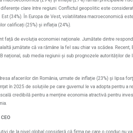
 diferențe clare între regiuni. Conflictul geopolitic este considera
de Est (34%). În Europa de Vest, volatilitatea macroeconomică este
or calificați (25%) și inflația (24%).
nt față de evoluția economiei naționale. Jumătate dintre respond
ealaltă jumătate că va rămâne la fel sau chiar va scădea. Recent,
 național, sub media regiunii și sub prognozele autorităților de 
dresa afacerilor din România, urmate de inflație (23%) și lipsa for
nțat în 2025 de soluțiile pe care guvernul le va adopta pentru a 
scală credibilă pentru a menține economia atractivă pentru investi
nia.
a CEO
cutivi de la nivel global consideră că firma pe care o conduc nu va