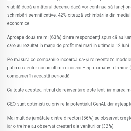
viabilă după următorul deceniu dacă vor continua să funcțion
schimbări semnificative, 42% citează schimbările din mediul 
economice.
Aproape două treimi (63%) dintre respondenți spun că au luat c
care au rezultat în marje de profit mai mari în ultimele 12 luni.
Pe măsură ce companiile încearcă să-și reinventeze modelele
puțin un sector nou în ultimii cinci ani – aproximativ o treim
companiei în această perioadă.
Cu toate acestea, ritmul de reinventare este lent, iar marea ma
CEO sunt optimiști cu privire la potențialul GenAI, dar așteap
Mai mult de jumătate dintre directori (56%) au observat creșteri
iar o treime au observat creșteri ale veniturilor (32%).