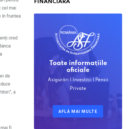
FINANCIARĂ
t cel mai
 în fruntea
enți cred
 Banca
la
Toate informațiile
oficiale
ței de
Asigurări | Investiții | Pensii
reduce
Private
tori”, a
AFLĂ MAI MULTE
 mai fi