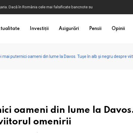
ulgaria. Dacă în România cele mai falsificate bancnote sunt cele de 50 de euro, c
tualitate
Investiții
Asigurări
Pensii
Opinii
ei mai puternici oameni din lume la Davos. Tușe în alb și negru despre vii
nici oameni din lume la Davos
viitorul omenirii