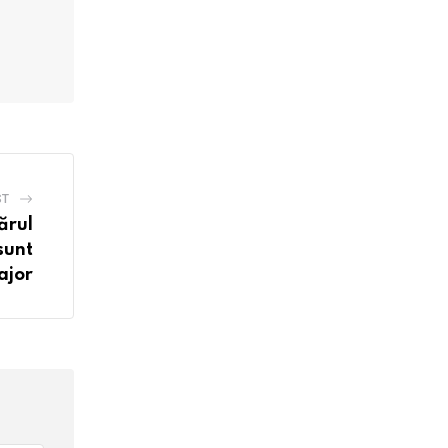
ST
ărul
sunt
ajor