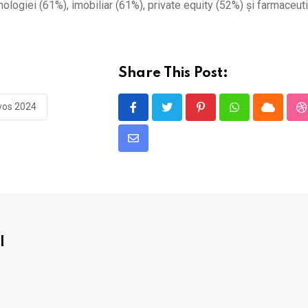
nologiei (61%), imobiliar (61%), private equity (52%) și farmaceut
Share This Post:
vos 2024
Pinterest
Whatsapp
Cloud
S
Share
via
Email
l