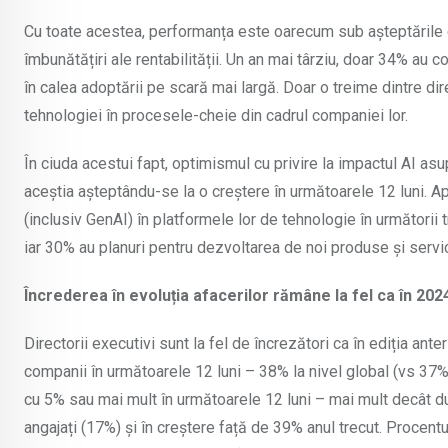
Cu toate acestea, performanța este oarecum sub așteptările 
îmbunătățiri ale rentabilității. Un an mai târziu, doar 34% au c
în calea adoptării pe scară mai largă. Doar o treime dintre dir
tehnologiei în procesele-cheie din cadrul companiei lor.
În ciuda acestui fapt, optimismul cu privire la impactul AI asup
aceștia așteptându-se la o creștere în următoarele 12 luni. Ap
(inclusiv GenAI) în platformele lor de tehnologie în următorii
iar 30% au planuri pentru dezvoltarea de noi produse și servic
Încrederea în evoluția afacerilor rămâne la fel ca în 2024
Directorii executivi sunt la fel de încrezători ca în ediția ant
companii în următoarele 12 luni – 38% la nivel global (vs 3
cu 5% sau mai mult în următoarele 12 luni – mai mult decât d
angajați (17%) și în creștere față de 39% anul trecut. Procentu