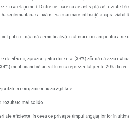
eze în același mod. Dintre cei care nu se așteaptă să reziste făr
de reglementare ca având cea mai mare influență asupra viabilităț
el puțin o măsură semnificativă în ultimii cinci ani pentru a se r
 de afaceri, aproape patru din zece (38%) afirmă că s-au extins
e (34%) menționând că acest lucru a reprezentat peste 20% din ven
joritate a companiilor nu au agilitate.
tă rezultate mai solide
 ale eficienței în ceea ce privește timpul angajaților lor în ultime