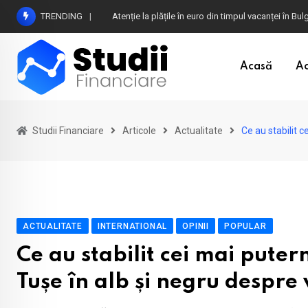
Skip
TRENDING
Atenție la plățile în euro din timpul vacanței în B
to
content
Acasă
Ac
Studii Financiare
Articole
Actualitate
Ce au stabilit c
ACTUALITATE
INTERNATIONAL
OPINII
POPULAR
Ce au stabilit cei mai puter
Tușe în alb și negru despre 