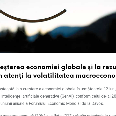
eșterea economiei globale și la rezu
n atenți la volatilitatea macroecon
așteaptă la o creștere a economiei globale în următoarele 12 luni
i inteligenței artificiale generative (GenAI), conform celui de-al 2
euniunii anuale a Forumului Economic Mondial de la Davos.
tea macroeconomică (29%) și inflația (27%) rămân principalele risc