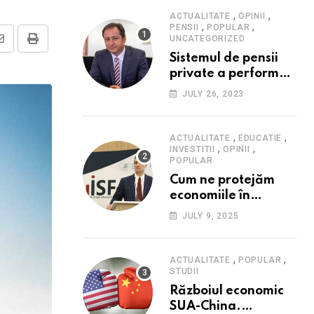
,
,
ACTUALITATE
OPINII
,
,
PENSII
POPULAR
UNCATEGORIZED
Share
Print
Sistemul de pensii
via
private a performat
Email
în 2023: randament
JULY 26, 2023
peste inflație, active
și plăți la maxim
istoric, rol esențial în
,
,
ACTUALITATE
EDUCATIE
,
,
cadrul ofertei
INVESTITII
OPINII
POPULAR
Hidroelectrica,
Cum ne protejăm
reziliența la crize
economiile în
contextul crizei
JULY 9, 2025
fiscale din România-
Valentin Ionescu,
președinte Institutul
,
,
ACTUALITATE
POPULAR
de Studii Financiare
STUDII
(ISF)
Războiul economic
SUA-China.