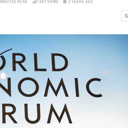
 MINUTES READ
1487
VIEWS
2 YEARS AGO