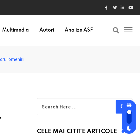
ele din Bulgaria au valori cu 30% mai mari
Multimedia
Autori
Analize ASF
torul omenirii
.
CELE MAI CITITE ARTICOLE