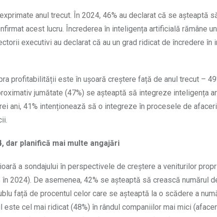
exprimate anul trecut. În 2024, 46% au declarat că se așteaptă s
onfirmat acest lucru. Încrederea în inteligența artificială rămâne u
ectorii executivi au declarat că au un grad ridicat de încredere în 
ra profitabilității este în ușoară creștere față de anul trecut – 4
roximativ jumătate (47%) se așteaptă să integreze inteligența art
 trei ani, 41% intenționează să o integreze în procesele de afacer
ii.
, dar planifică mai multe angajări
erioară a sondajului în perspectivele de creștere a veniturilor propr
7% în 2024). De asemenea, 42% se așteaptă să crească numărul de
ublu față de procentul celor care se așteaptă la o scădere a num
l este cel mai ridicat (48%) în rândul companiilor mai mici (aface