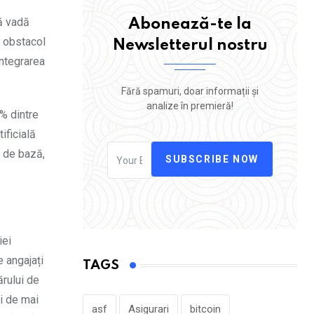
ă vadă
Abonează-te la
n obstacol
Newsletterul nostru
integrarea
Fără spamuri, doar informații și
analize în premieră!
9% dintre
ificială
i de bază,
SUBSCRIBE NOW
iei
 angajați
TAGS
ărului de
ri de mai
asf
Asigurari
bitcoin