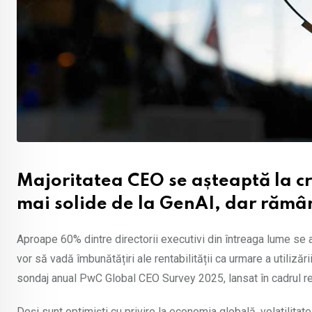
Majoritatea CEO se așteaptă la cr
mai solide de la GenAI, dar rămâ
Aproape 60% dintre directorii executivi din întreaga lume se 
vor să vadă îmbunătățiri ale rentabilității ca urmare a utilizări
sondaj anual PwC Global CEO Survey 2025, lansat în cadrul r
Deși sunt optimiști cu privire la economia globală, volatilita