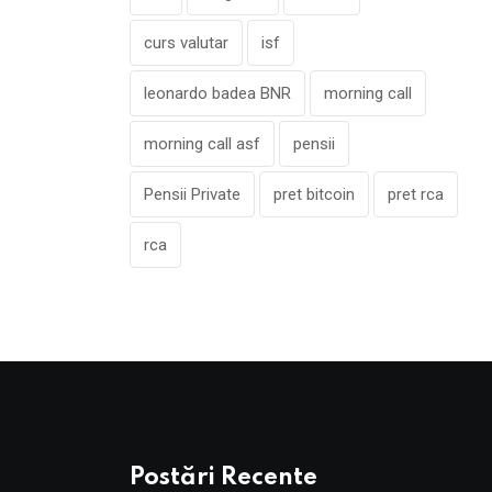
curs valutar
isf
leonardo badea BNR
morning call
morning call asf
pensii
Pensii Private
pret bitcoin
pret rca
rca
Postări Recente