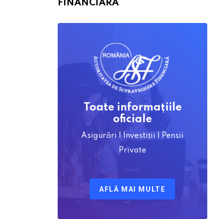
FINANCIARĂ
Toate informațiile
oficiale
Asigurări | Investiții | Pensii
Private
AFLĂ MAI MULTE