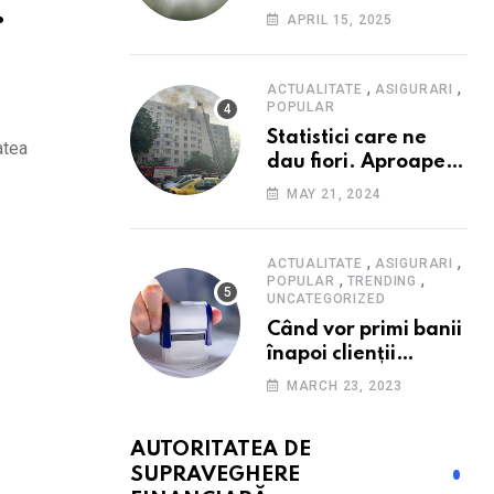
.
Consumatorii caută
APRIL 15, 2025
promoții pe fondul
scumpirilor, mai ales
la alimente
,
,
ACTUALITATE
ASIGURARI
POPULAR
Statistici care ne
atea
dau fiori. Aproape
20 de case ard zilnic
MAY 21, 2024
în România, iar
pagubele au
explodat. Cum te
,
,
ACTUALITATE
ASIGURARI
,
,
poți proteja cu nici
POPULAR
TRENDING
UNCATEGORIZED
40 de lei pe lună
Când vor primi banii
înapoi clienții
Euroins care
MARCH 23, 2023
denunță polițele
RCA? Toți pașii și
AUTORITATEA DE
toate termenele
SUPRAVEGHERE