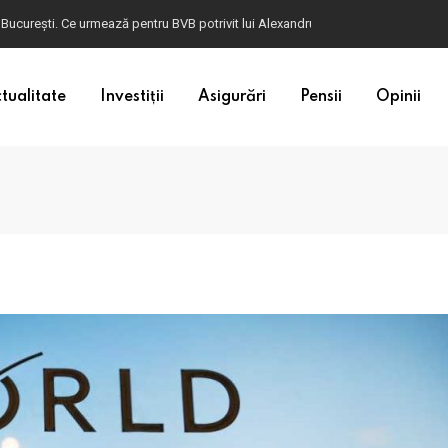
ulgaria. Dacă în România cele mai falsificate bancnote sunt cele de 50 de euro, c
tualitate
Investiții
Asigurări
Pensii
Opinii