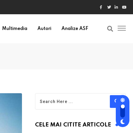
ele din Bulgaria au valori cu 30% mai mari
Multimedia
Autori
Analize ASF
CELE MAI CITITE ARTICOLE