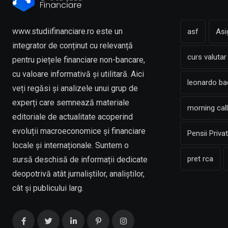
www.studiifinanciare.ro este un
asf
Asi
integrator de conținut cu relevanță
curs valutar
pentru piețele financiare non-bancare,
cu valoare informativă și utilitară. Aici
leonardo b
veți regăsi și analizele unui grup de
experți care semnează materiale
morning call
editoriale de actualitate acoperind
evoluții macroeconomice și financiare
Pensii Priva
locale și internaționale. Suntem o
pret rca
sursă deschisă de informații dedicate
deopotrivă atât jurnaliștilor, analiștilor,
cât și publicului larg.