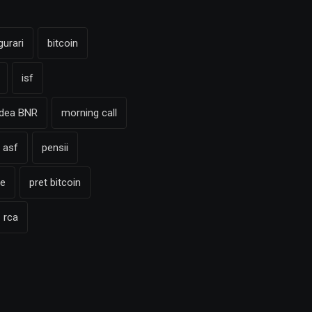
gurari
bitcoin
isf
adea BNR
morning call
 asf
pensii
te
pret bitcoin
rca