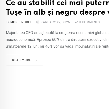
Ce au stabilit cei mai puter
Tușe în alb și negru despre 
BY
MOISE NOREL
JANUARY 27, 2025
0
COMMENTS
Majoritatea CEO se așteaptă la creșterea economiei globale și 
macroeconomică. Aproape 60% dintre directorii executivi din 
următoarele 12 luni, iar 46% vor să vadă îmbunătățiri ale rentabi
READ MORE