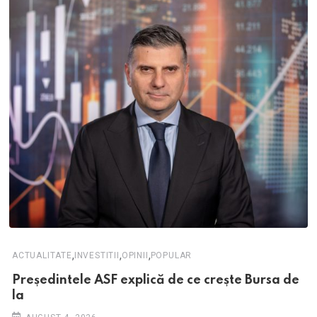
,
,
,
ACTUALITATE
INVESTITII
OPINII
POPULAR
Președintele ASF explică de ce crește Bursa de
la