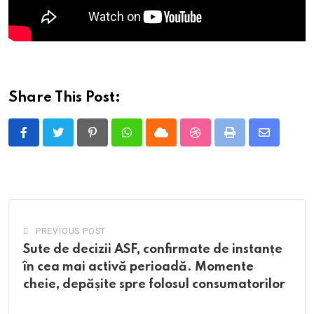
Share This Post:
Pinterest
Whatsapp
Cloud
StumbleUpon
Print
Share
via
Email
PREVIOUS POST
Sute de decizii ASF, confirmate de instanțe
în cea mai activă perioadă. Momente
cheie, depășite spre folosul consumatorilor