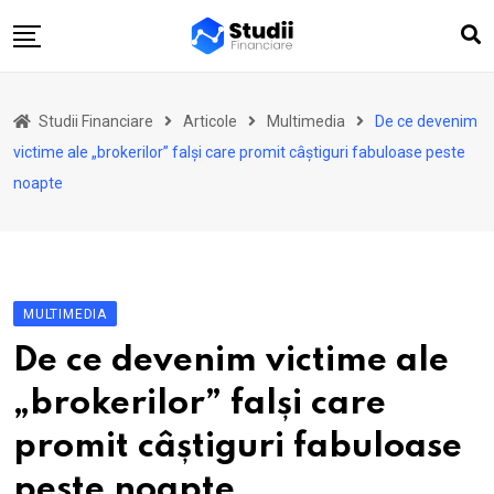
Skip
to
content
Acasă
Studii Financiare
Articole
Multimedia
De ce devenim
Actualitate
victime ale „brokerilor” falși care promit câștiguri fabuloase peste
Investiții
noapte
Asigurări
Pensii
Opinii
MULTIMEDIA
Multimedia
De ce devenim victime ale
Autori
„brokerilor” falși care
Analize ASF
promit câștiguri fabuloase
peste noapte