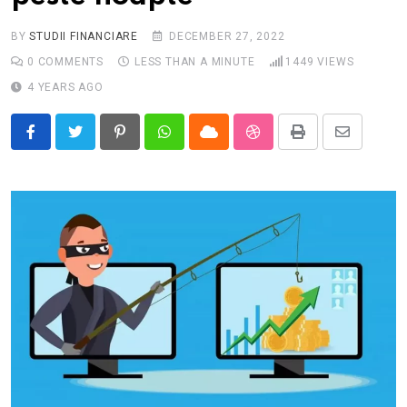
BY
STUDII FINANCIARE
DECEMBER 27, 2022
0
COMMENTS
LESS THAN A MINUTE
1449
VIEWS
4 YEARS AGO
Pinterest
Whatsapp
Cloud
StumbleUpon
Print
Share
via
Email