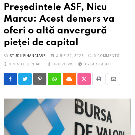
Președintele ASF, Nicu
Marcu: Acest demers va
oferi o altă anvergură
pieței de capital
BY
STUDII FINANCIARE
JUNE 22, 2023
0
COMMENTS
3 MINUTES READ
1476
VIEWS
3 YEARS AGO
Pinterest
Whatsapp
Cloud
StumbleUpon
Print
Share
via
Email