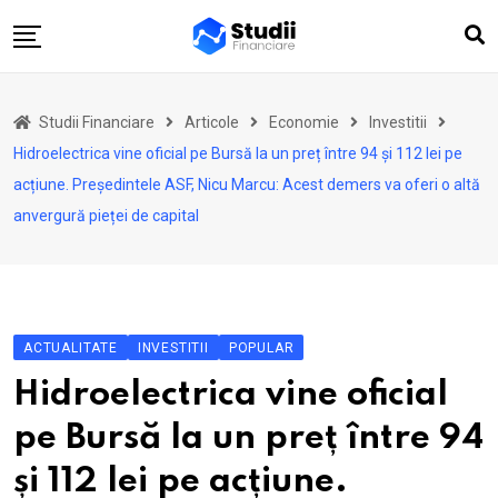
Skip
to
content
Acasă
Studii Financiare
Articole
Economie
Investitii
Actualitate
Hidroelectrica vine oficial pe Bursă la un preț între 94 și 112 lei pe
Investiții
acțiune. Președintele ASF, Nicu Marcu: Acest demers va oferi o altă
anvergură pieței de capital
Asigurări
Pensii
Opinii
Multimedia
ACTUALITATE
INVESTITII
POPULAR
Autori
Hidroelectrica vine oficial
Analize ASF
pe Bursă la un preț între 94
și 112 lei pe acțiune.