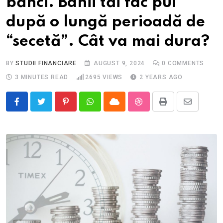
bănci. Banii tăi fac pui
după o lungă perioadă de
“secetă”. Cât va mai dura?
BY
STUDII FINANCIARE
AUGUST 9, 2024
0
COMMENTS
3 MINUTES READ
2695
VIEWS
2 YEARS AGO
Pinterest
Whatsapp
Cloud
StumbleUpon
Print
Share
via
Email