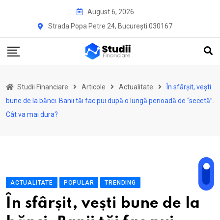
Skip
August 6, 2026
to
Strada Popa Petre 24, București 030167
content
Studii Financiare
Articole
Actualitate
În sfârșit, vești
bune de la bănci. Banii tăi fac pui după o lungă perioadă de “secetă”.
Cât va mai dura?
ACTUALITATE
POPULAR
TRENDING
În sfârșit, vești bune de la