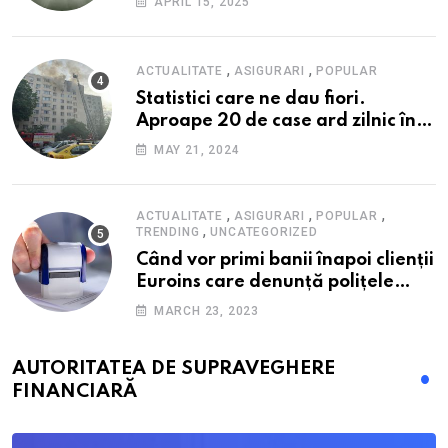
APRIL 15, 2025
alimente
,
,
ACTUALITATE
ASIGURARI
POPULAR
Statistici care ne dau fiori.
Aproape 20 de case ard zilnic în
România, iar pagubele au
MAY 21, 2024
explodat. Cum te poți proteja cu
nici 40 de lei pe lună
,
,
,
ACTUALITATE
ASIGURARI
POPULAR
,
TRENDING
UNCATEGORIZED
Când vor primi banii înapoi clienții
Euroins care denunță polițele
RCA? Toți pașii și toate termenele
MARCH 23, 2023
AUTORITATEA DE SUPRAVEGHERE
FINANCIARĂ