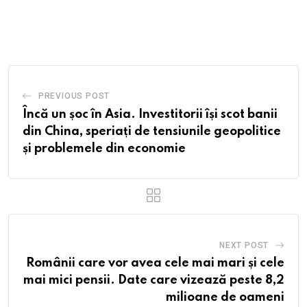
via
Email
PREVIOUS POST
Încă un șoc în Asia. Investitorii își scot banii
din China, speriați de tensiunile geopolitice
și problemele din economie
NEXT POST
Românii care vor avea cele mai mari și cele
mai mici pensii. Date care vizează peste 8,2
milioane de oameni