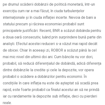
pe drumul scăderii dobânzii de politică monetară, într-un
exercițiu cum rar a mai făcut, în ciuda turbulențelor
internaționale și în ciuda inflației incerte. Nevoia de bani a
statului precum și răcirea economiei probabil sunt
principalele justificări. Recent, BNR a scăzut dobânda pentru
a doua oară consecutiv, luând prin surprindere bună parte din
analiști. Efectul acestei reduceri s-a văzut mai rapid decât
de obicei. Chiar în aceeași zi, ROBOR a scăzut până la cel
mai mic nivel din ultimii doi ani. Cum băncile nu vor dori,
probabil, să reducă diferențialul de dobândă, adică diferența
dintre dobânzile la credite și cele la depozite, vor opera
probabil o scădere a dobânzilor pentru economii. În
condițiile în care inflația nu este de așteptat să scadă prea
rapid, este foarte probabil ca finalul acestui an să ne prindă
iar cu randamente la depozite sub inflație, deci cu pierderi
reale.