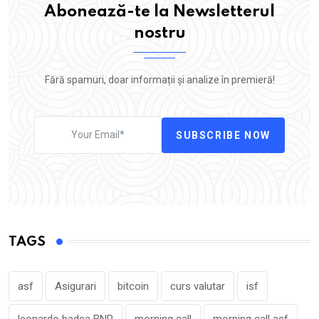
Abonează-te la Newsletterul
nostru
Fără spamuri, doar informații și analize în premieră!
SUBSCRIBE NOW
TAGS
asf
Asigurari
bitcoin
curs valutar
isf
leonardo badea BNR
morning call
morning call asf