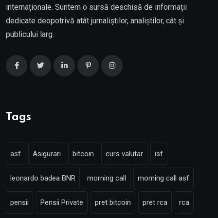
internaționale. Suntem o sursă deschisă de informații
dedicate deopotrivă atât jurnaliștilor, analiștilor, cât și
publicului larg.
Tags
asf
Asigurari
bitcoin
curs valutar
isf
leonardo badea BNR
morning call
morning call asf
pensii
Pensii Private
pret bitcoin
pret rca
rca