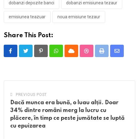
dobanzi depozite banci
dobanzi emisiunea tezaur
emisiunea teazuar
noua emisiune tezaur
Share This Post:
Pinterest
Whatsapp
Cloud
StumbleUpon
Print
Share
via
Email
PREVIOUS POST
Dacă munca era bună, o luau alții. Doar
34% dintre români merg la lucru cu
plăcere, în timp ce peste jumătate se luptă
cu epuizarea