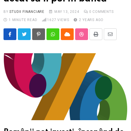
BY
STUDII FINANCIARE
MAY 13, 2024
0
COMMENTS
1 MINUTE READ
1627
VIEWS
2 YEARS AGO
Pinterest
Whatsapp
Cloud
StumbleUpon
Print
Share
via
Email