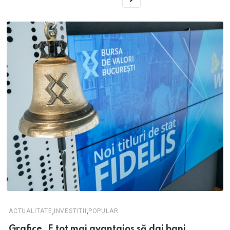
,
,
ACTUALITATE
INVESTITII
POPULAR
Grafice. E tot mai avantajos să dai bani