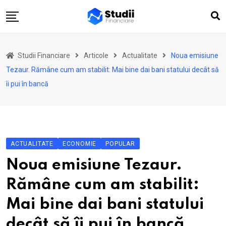
Skip
to
content
Acasă
Studii Financiare
Articole
Actualitate
Noua emisiune
Actualitate
Tezaur. Rămâne cum am stabilit: Mai bine dai bani statului decât să
Investiții
îi pui în bancă
Asigurări
Pensii
Opinii
ACTUALITATE
ECONOMIE
POPULAR
Multimedia
Noua emisiune Tezaur.
Autori
Rămâne cum am stabilit:
Analize ASF
Mai bine dai bani statului
decât să îi pui în bancă