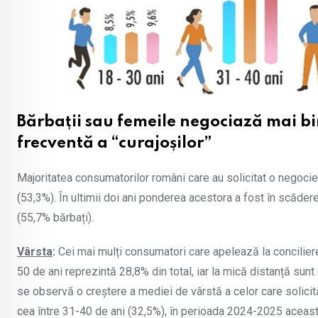
Bărbații sau femeile negociază mai bi
frecventă a “curajoșilor”
Majoritatea consumatorilor români care au solicitat o negoci
(53,3%). În ultimii doi ani ponderea acestora a fost în scăd
(55,7% bărbați).
Vârsta
:
Cei mai mulți consumatori care apelează la conciliere
50 de ani reprezintă 28,8% din total, iar la mică distanță sunt
se observă o creștere a mediei de vârstă a celor care solici
cea între 31-40 de ani (32,5%), în perioada 2024-2025 aceas