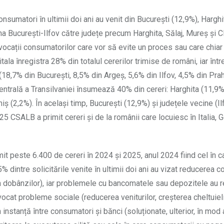
nsumatori în ultimii doi ani au venit din București (12,9%), Hargh
na București-Ilfov către județe precum Harghita, Sălaj, Mureș și Cl
avocații consumatorilor care vor să evite un proces sau care chiar
ala înregistra 28% din totalul cererilor trimise de români, iar înt
(18,7% din București, 8,5% din Argeș, 5,6% din Ilfov, 4,5% din Pra
centrală a Transilvaniei însumează 40% din cereri: Harghita (11,9%
iș (2,2%). În același timp, București (12,9%) și județele vecine (Il
 CSALB a primit cereri și de la românii care locuiesc în Italia, 
it peste 6.400 de cereri în 2024 și 2025, anul 2024 fiind cel în
 dintre solicitările venite în ultimii doi ani au vizat reducerea co
 a dobânzilor), iar problemele cu bancomatele sau depozitele au 
vocat probleme sociale (reducerea veniturilor, creșterea cheltuielil
n instanță între consumatori și bănci (soluționate, ulterior, în mod 