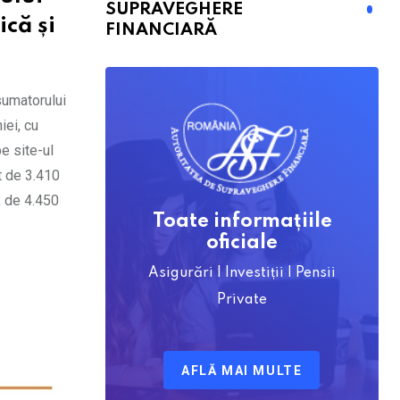
SUPRAVEGHERE
că și
FINANCIARĂ
sumatorului
iei, cu
pe site-ul
t de 3.410
, de 4.450
Toate informațiile
oficiale
Asigurări | Investiții | Pensii
Private
AFLĂ MAI MULTE