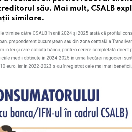
reditorul său. Mai mult, CSALB expli
ții similare.
le trimise către CSALB în anii 2024 și 2025 arată că profilul con
rban, preponderent bucureștean sau din zona centrală a Transilvan
 în lei și care solicită băncii, printr-o cerere completată direct 
eficiile medii obținute în 2024-2025 în urma fiecărei negocieri sun
10 euro, iar în 2022-2023 s-au înregistrat cele mai mari beneficii