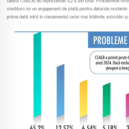
cadrul CSALB) au reprezentat 5,2% din total. Problemele refer
creditorii lor un angajament de plată pentru datoriile restant
prima dată intră în clasamentul celor mai întâlnite solicitări 