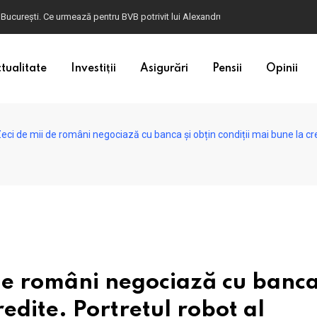
ulgaria. Dacă în România cele mai falsificate bancnote sunt cele de 50 de euro, c
tualitate
Investiții
Asigurări
Pensii
Opinii
ci de mii de români negociază cu banca și obțin condiții mai bune la cre
e români negociază cu banca
redite. Portretul robot al