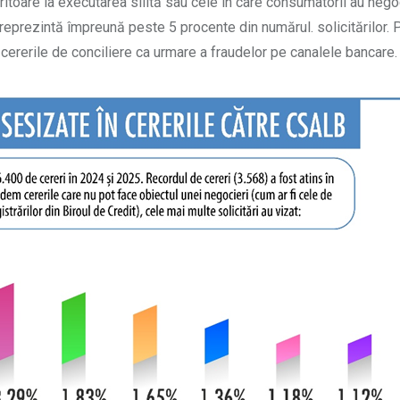
itoare la executarea silită sau cele în care consumatorii au nego
e reprezintă împreună peste 5 procente din numărul. solicitărilor. 
și cererile de conciliere ca urmare a fraudelor pe canalele bancare