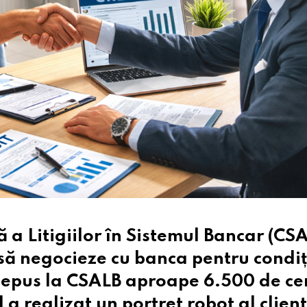
 a Litigiilor în Sistemul Bancar (CS
 să negocieze cu banca pentru condiț
depus la CSALB aproape 6.500 de cer
a realizat un portret robot al client