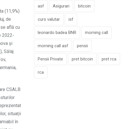
asf
Asigurari
bitcoin
ita (11,9%)
uj, de
curs valutar
isf
 se află cu
leonardo badea BNR
morning call
re 2022-
hova și
morning call asf
pensii
), Sălaj
Pensii Private
pret bitcoin
pret rca
fov,
Germania,
rca
 care CSALB
sturilor
reprezentat
or, situații
amiabil în