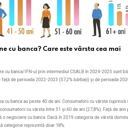
ne cu banca? Care este vârsta cea mai
ere cu banca/IFN-ul prin intermediul CSALB în 2024-2025 sunt bă
ere față de perioada 2022-2023 (57,2% bărbați) și de perioada 20
a cu banca au peste 40 de ani. Consumatorii cu vârsta cuprinsă î
 consumatorii cu vârsta între 51 și 60 de ani (27,8%). Față de anii
tă o negociere cu banca. Dacă în 2019 categoria de vârstă domin
tă categorie reprezintă doar 18%.