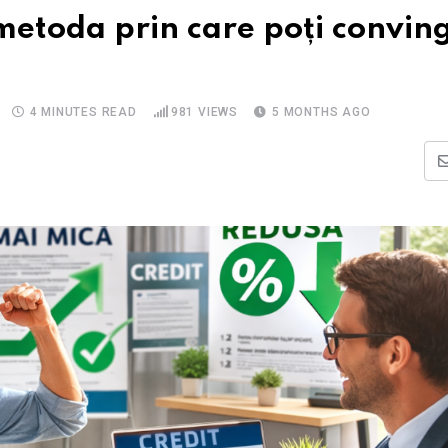
 metoda prin care poți convin
4 MINUTES READ
981
VIEWS
5 MONTHS AGO