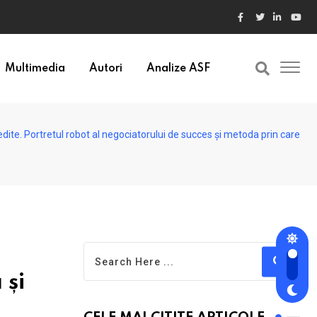
ele din Bulgaria au valori cu 30% mai mari
Multimedia
Autori
Analize ASF
dite. Portretul robot al negociatorului de succes și metoda prin care
 și