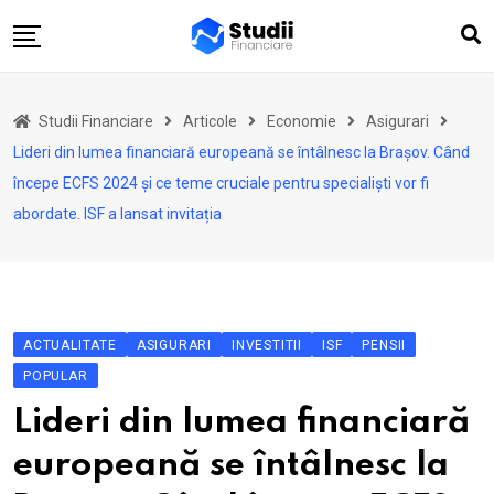
Skip
to
content
Acasă
Studii Financiare
Articole
Economie
Asigurari
Actualitate
Lideri din lumea financiară europeană se întâlnesc la Brașov. Când
Investiții
începe ECFS 2024 și ce teme cruciale pentru specialiști vor fi
abordate. ISF a lansat invitația
Asigurări
Pensii
Opinii
Multimedia
ACTUALITATE
ASIGURARI
INVESTITII
ISF
PENSII
POPULAR
Autori
Lideri din lumea financiară
Analize ASF
europeană se întâlnesc la