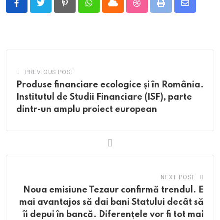
Pinterest
Whatsapp
Cloud
StumbleUpon
Print
Share
via
Email
PREVIOUS POST
Produse financiare ecologice și în România.
Institutul de Studii Financiare (ISF), parte
dintr-un amplu proiect european
NEXT POST
Noua emisiune Tezaur confirmă trendul. E
mai avantajos să dai bani Statului decât să
îi depui în bancă. Diferențele vor fi tot mai