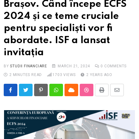
Brașov. Când începe ECFS
2024 și ce teme cruciale
pentru specialiști vor fi
abordate. ISF a lansat
invitația
BY
STUDII FINANCIARE
MARCH 21, 2024
0
COMMENTS
2 MINUTES READ
1703
VIEWS
2 YEARS AGO
Pinterest
Whatsapp
Cloud
StumbleUpon
Print
Share
via
Email