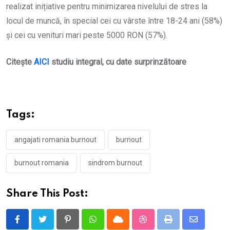
realizat inițiative pentru minimizarea nivelului de stres la
locul de muncă, în special cei cu vârste între 18-24 ani (58%)
și cei cu venituri mari peste 5000 RON (57%).
Citește
AICI
studiu integral, cu date surprinzătoare
Tags:
angajati romania burnout
burnout
burnout romania
sindrom burnout
Share This Post:
Pinterest
Whatsapp
Cloud
StumbleUpon
Print
Share