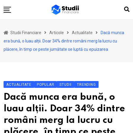
Skip
to
content
Acasă
Studii Financiare
Articole
Actualitate
Dacă munca
Actualitate
era bună, o luau alții. Doar 34% dintre români merg la lucru cu
Investiții
plăcere, în timp ce peste jumătate se luptă cu epuizarea
Asigurări
Pensii
Opinii
ACTUALITATE
POPULAR
STUDII
TRENDING
Multimedia
Dacă munca era bună, o
Autori
luau alții. Doar 34% dintre
Analize ASF
români merg la lucru cu
plăcere, în timp ce peste