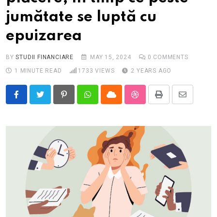
jumătate se luptă cu
epuizarea
BY
STUDII FINANCIARE
MAY 15, 2024
0
COMMENTS
1 MINUTE READ
1733
VIEWS
2 YEARS AGO
Pinterest
Whatsapp
Cloud
StumbleUpon
Print
Share
via
Email