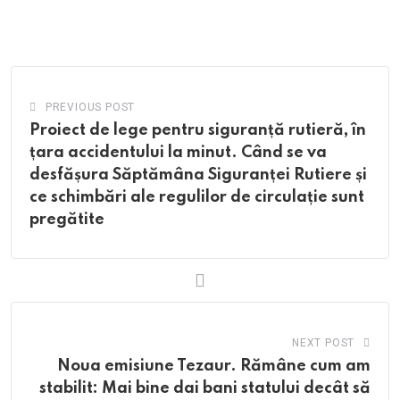
via
Email
PREVIOUS POST
Proiect de lege pentru siguranță rutieră, în
țara accidentului la minut. Când se va
desfășura Săptămâna Siguranței Rutiere și
ce schimbări ale regulilor de circulație sunt
pregătite
NEXT POST
Noua emisiune Tezaur. Rămâne cum am
stabilit: Mai bine dai bani statului decât să