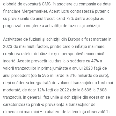
globală de avocatură CMS, în asociere cu compania de date
financiare Mergermarket. Acest lucru contrastează puternic
cu previziunile de anul trecut, când 73% dintre aceștia au
prognozat o creștere a activității de fuziuni și achiziții.
Activitatea de fuziuni și achiziții din Europa a fost marcata în
2023 de mai mulți factori, printre care o inflație mai mare,
creșterea ratelor dobânzilor și o perspectivă economică
incertă. Aceste provocări au dus la o scădere cu 47% a
valorii tranzacțiilor în prima jumătate a anului 2023 față de
anul precedent (de la 596 miliarde la 316 miliarde de euro),
deși scăderea înregistrată de volumul tranzacțiilor a fost mai
moderată, de doar 12% față de 2022 (de la 8.635 la 7.608
tranzacții). În general, fuziunile și achizițiile din acest an se
caracterizează printr-o prevalență a tranzacțiilor de
dimensiuni mai mici – o abatere de la tendința observată în