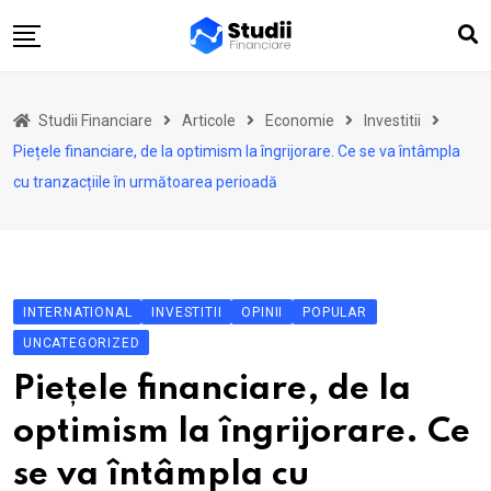
Skip
to
content
Acasă
Studii Financiare
Articole
Economie
Investitii
Actualitate
Piețele financiare, de la optimism la îngrijorare. Ce se va întâmpla
Investiții
cu tranzacțiile în următoarea perioadă
Asigurări
Pensii
Opinii
INTERNATIONAL
INVESTITII
OPINII
POPULAR
Multimedia
UNCATEGORIZED
Autori
Piețele financiare, de la
Analize ASF
optimism la îngrijorare. Ce
se va întâmpla cu