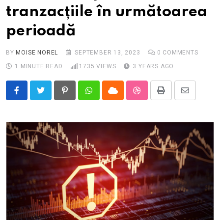
tranzacțiile în următoarea
perioadă
BY
MOISE NOREL
SEPTEMBER 13, 2023
0
COMMENTS
1 MINUTE READ
1735
VIEWS
3 YEARS AGO
Pinterest
Whatsapp
Cloud
StumbleUpon
Print
Share
via
Email