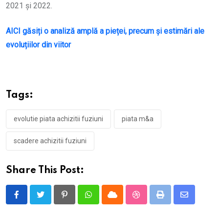
2021 și 2022.
AICI găsiți o analiză amplă a pieței, precum și estimări ale
evoluțiilor din viitor
Tags:
evolutie piata achizitii fuziuni
piata m&a
scadere achizitii fuziuni
Share This Post:
Pinterest
Whatsapp
Cloud
StumbleUpon
Print
Share
via