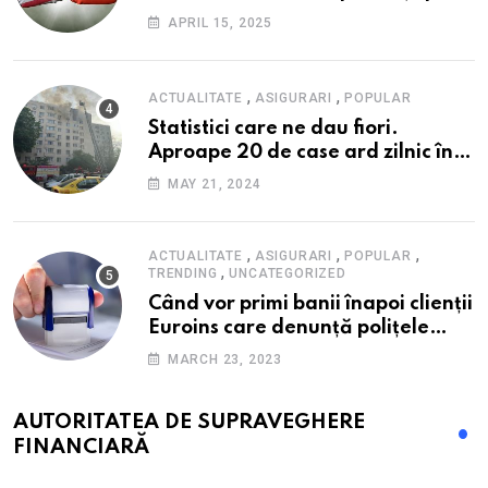
fondul scumpirilor, mai ales la
APRIL 15, 2025
alimente
,
,
ACTUALITATE
ASIGURARI
POPULAR
Statistici care ne dau fiori.
Aproape 20 de case ard zilnic în
România, iar pagubele au
MAY 21, 2024
explodat. Cum te poți proteja cu
nici 40 de lei pe lună
,
,
,
ACTUALITATE
ASIGURARI
POPULAR
,
TRENDING
UNCATEGORIZED
Când vor primi banii înapoi clienții
Euroins care denunță polițele
RCA? Toți pașii și toate termenele
MARCH 23, 2023
AUTORITATEA DE SUPRAVEGHERE
FINANCIARĂ