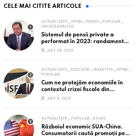
CELE MAI CITITE ARTICOLE
,
,
,
,
ACTUALITATE
OPINII
PENSII
POPULAR
UNCATEGORIZED
Sistemul de pensii private a
performat în 2023: randament
peste inflație, active și plăți la
JULY 26, 2023
maxim istoric, rol esențial în
cadrul ofertei Hidroelectrica,
reziliența la crize
,
,
,
,
ACTUALITATE
EDUCATIE
INVESTITII
OPINII
POPULAR
Cum ne protejăm economiile în
contextul crizei fiscale din
România- Valentin Ionescu,
JULY 9, 2025
președinte Institutul de Studii
Financiare (ISF)
,
,
ACTUALITATE
POPULAR
STUDII
Războiul economic SUA-China.
Consumatorii caută promoții pe