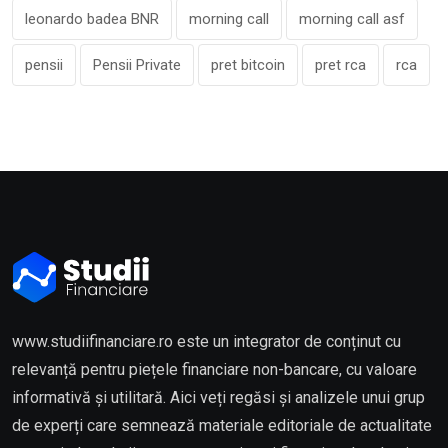
leonardo badea BNR
morning call
morning call asf
pensii
Pensii Private
pret bitcoin
pret rca
rca
www.studiifinanciare.ro este un integrator de conținut cu
relevanță pentru piețele financiare non-bancare, cu valoare
informativă și utilitară. Aici veți regăsi și analizele unui grup
de experți care semnează materiale editoriale de actualitate