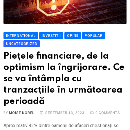
INTERNATIONAL
INVESTITII
OPINII
POPULAR
UNCATEGORIZED
Piețele financiare, de la
optimism la îngrijorare. Ce
se va întâmpla cu
tranzacțiile în următoarea
perioadă
BY
MOISE NOREL
SEPTEMBER 13, 2023
0
COMMENTS
Aproximativ 43% dintre oamenii de afaceri chestionați se