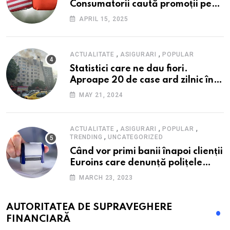
Consumatorii caută promoții pe
fondul scumpirilor, mai ales la
APRIL 15, 2025
alimente
,
,
ACTUALITATE
ASIGURARI
POPULAR
Statistici care ne dau fiori.
Aproape 20 de case ard zilnic în
România, iar pagubele au
MAY 21, 2024
explodat. Cum te poți proteja cu
nici 40 de lei pe lună
,
,
,
ACTUALITATE
ASIGURARI
POPULAR
,
TRENDING
UNCATEGORIZED
Când vor primi banii înapoi clienții
Euroins care denunță polițele
RCA? Toți pașii și toate termenele
MARCH 23, 2023
AUTORITATEA DE SUPRAVEGHERE
FINANCIARĂ