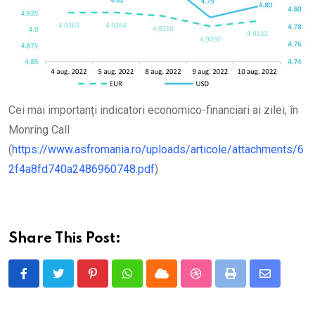
Cei mai importanți indicatori economico-financiari ai zilei, în
Monring Call
(
https://www.asfromania.ro/uploads/articole/attachments/6
2f4a8fd740a2486960748.pdf
)
Share This Post:
Pinterest
Whatsapp
Cloud
StumbleUpon
Print
Share
via