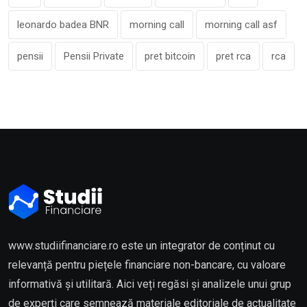
leonardo badea BNR
morning call
morning call asf
pensii
Pensii Private
pret bitcoin
pret rca
rca
www.studiifinanciare.ro este un integrator de conținut cu
relevanță pentru piețele financiare non-bancare, cu valoare
informativă și utilitară. Aici veți regăsi și analizele unui grup
de experți care semnează materiale editoriale de actualitate