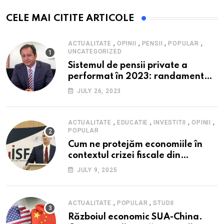
CELE MAI CITITE ARTICOLE
,
,
,
,
ACTUALITATE
OPINII
PENSII
POPULAR
UNCATEGORIZED
Sistemul de pensii private a
performat în 2023: randament
peste inflație, active și plăți la
JULY 26, 2023
maxim istoric, rol esențial în
cadrul ofertei Hidroelectrica,
reziliența la crize
,
,
,
,
ACTUALITATE
EDUCATIE
INVESTITII
OPINII
POPULAR
Cum ne protejăm economiile în
contextul crizei fiscale din
România- Valentin Ionescu,
JULY 9, 2025
președinte Institutul de Studii
Financiare (ISF)
,
,
ACTUALITATE
POPULAR
STUDII
Războiul economic SUA-China.