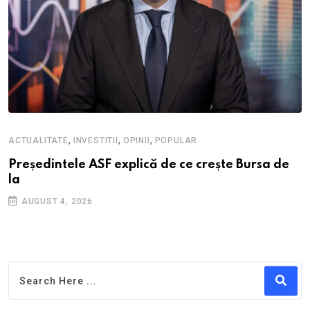
,
,
,
ACTUALITATE
INVESTITII
OPINII
POPULAR
Președintele ASF explică de ce crește Bursa de
la
AUGUST 4, 2026