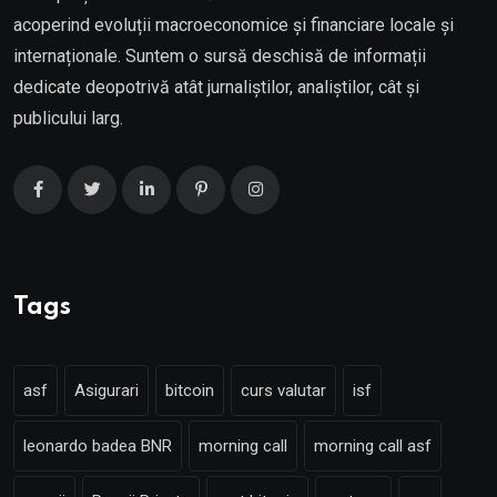
acoperind evoluții macroeconomice și financiare locale și
internaționale. Suntem o sursă deschisă de informații
dedicate deopotrivă atât jurnaliștilor, analiștilor, cât și
publicului larg.
Tags
asf
Asigurari
bitcoin
curs valutar
isf
leonardo badea BNR
morning call
morning call asf