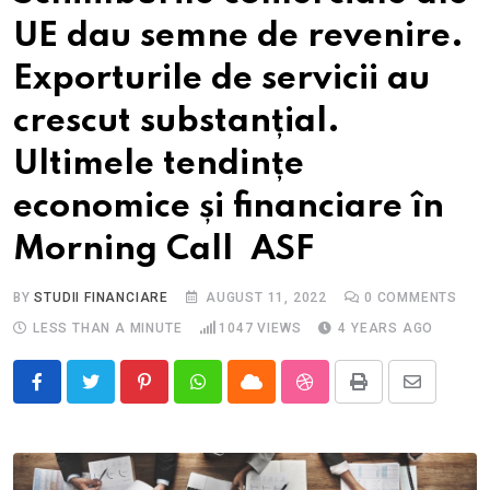
UE dau semne de revenire.
Exporturile de servicii au
crescut substanțial.
Ultimele tendințe
economice și financiare în
Morning Call ASF
BY
STUDII FINANCIARE
AUGUST 11, 2022
0
COMMENTS
LESS THAN A MINUTE
1047
VIEWS
4 YEARS AGO
Pinterest
Whatsapp
Cloud
StumbleUpon
Print
Share
via
Email