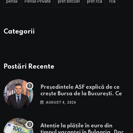
pensii
Pensii Private
pret bitcoin
pret rca
rca
Categorii
Postări Recente
Președintele ASF explică de ce
crește Bursa de la București. Ce
urmează pentru BVB potrivit lui
AUGUST 4, 2026
Alexandru Petrescu
Atenție la plățile în euro din
timpul vacanței în Bulgaria. Dacă