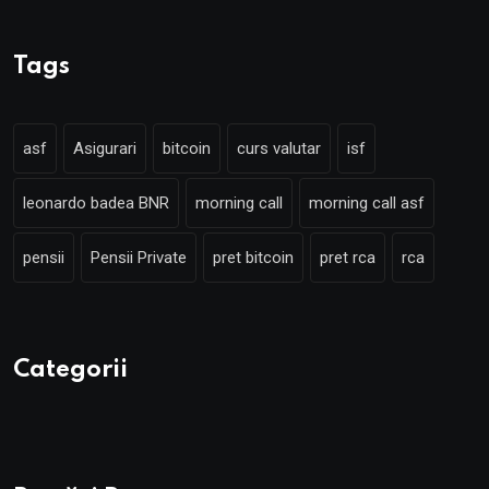
Tags
asf
Asigurari
bitcoin
curs valutar
isf
leonardo badea BNR
morning call
morning call asf
pensii
Pensii Private
pret bitcoin
pret rca
rca
Categorii