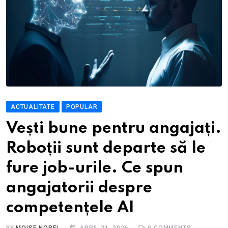
ACTUALITATE
POPULAR
Vești bune pentru angajați.
Roboții sunt departe să le
fure job-urile. Ce spun
angajatorii despre
competențele AI
BY
MOISE NOREL
APRIL 21, 2026
0
COMMENTS