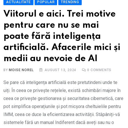
ACTUALITATE
POPULAR
TRENDING
Viitorul e aici. Trei motive
pentru care nu se mai
poate fără inteligența
artificială. Afacerile mici și
medii au nevoie de AI
BY
MOISE NOREL
AUGUST 13, 2024
0
COMMENTS
Se pare că inteligența artificială este pretutindeni unde te
uiți. În ceea ce privește rețelele, există schimbări majore în
ceea ce privește gestionarea și securitatea cibernetică, care
pot simplifica operațiunile și pot micșora cheltuielile pentru
IMM, ceea ce duce la eficientizarea activității. Stăpâniți-vă
sistemele fără un manual Indiferent dacă aveți sau nu o