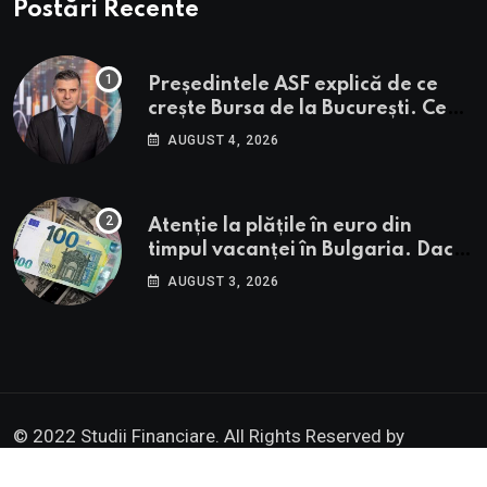
Postări Recente
Președintele ASF explică de ce
crește Bursa de la București. Ce
urmează pentru BVB potrivit lui
AUGUST 4, 2026
Alexandru Petrescu
Atenție la plățile în euro din
timpul vacanței în Bulgaria. Dacă
în România cele mai falsificate
AUGUST 3, 2026
bancnote sunt cele de 50 de euro,
cele din Bulgaria au valori cu 30%
mai mari
© 2022 Studii Financiare. All Rights Reserved by
Institutul de Studii Financiare