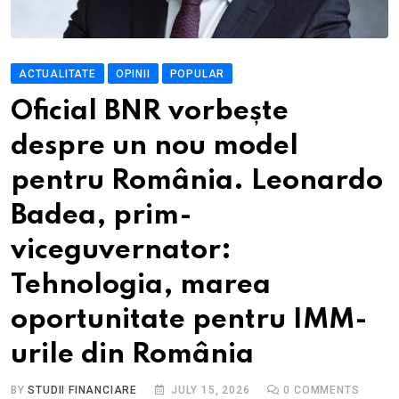
ACTUALITATE
OPINII
POPULAR
Oficial BNR vorbește
despre un nou model
pentru România. Leonardo
Badea, prim-
viceguvernator:
Tehnologia, marea
oportunitate pentru IMM-
urile din România
BY
STUDII FINANCIARE
JULY 15, 2026
0
COMMENTS