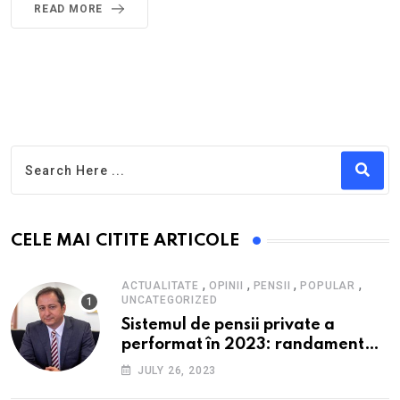
READ MORE
CELE MAI CITITE ARTICOLE
,
,
,
,
ACTUALITATE
OPINII
PENSII
POPULAR
UNCATEGORIZED
Sistemul de pensii private a
performat în 2023: randament
peste inflație, active și plăți la
JULY 26, 2023
maxim istoric, rol esențial în