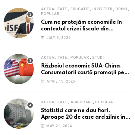
cadrul ofertei Hidroelectrica,
reziliența la crize
,
,
,
,
ACTUALITATE
EDUCATIE
INVESTITII
OPINII
POPULAR
Cum ne protejăm economiile în
contextul crizei fiscale din
România- Valentin Ionescu,
JULY 9, 2025
președinte Institutul de Studii
Financiare (ISF)
,
,
ACTUALITATE
POPULAR
STUDII
Războiul economic SUA-China.
Consumatorii caută promoții pe
fondul scumpirilor, mai ales la
APRIL 15, 2025
alimente
,
,
ACTUALITATE
ASIGURARI
POPULAR
Statistici care ne dau fiori.
Aproape 20 de case ard zilnic în
România, iar pagubele au
MAY 21, 2024
explodat. Cum te poți proteja cu