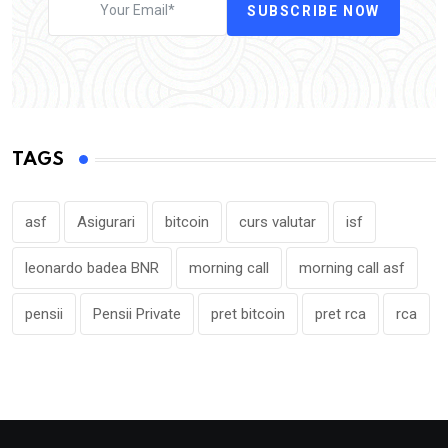
SUBSCRIBE NOW
TAGS
asf
Asigurari
bitcoin
curs valutar
isf
leonardo badea BNR
morning call
morning call asf
pensii
Pensii Private
pret bitcoin
pret rca
rca