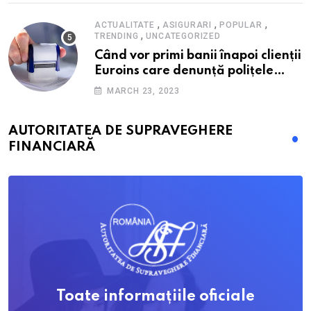
nici 40 de lei pe lună
,
,
,
ACTUALITATE
ASIGURARI
POPULAR
,
TRENDING
UNCATEGORIZED
Când vor primi banii înapoi clienții
Euroins care denunță polițele
RCA? Toți pașii și toate termenele
MARCH 23, 2023
AUTORITATEA DE SUPRAVEGHERE
FINANCIARĂ
Toate informațiile oficiale