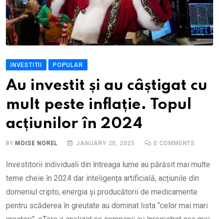
INVESTITII
POPULAR
Au investit și au câștigat cu
mult peste inflație. Topul
acțiunilor în 2024
BY
MOISE NOREL
JANUARY 20, 2025
0
COMMENTS
Investitorii individuali din întreaga lume au părăsit mai multe
teme cheie în 2024 dar inteligența artificială, acțiunile din
domeniul cripto, energia și producătorii de medicamente
pentru scăderea în greutate au dominat lista “celor mai mari