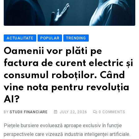
ACTUALITATE
POPULAR
TRENDING
Oamenii vor plăti pe
factura de curent electric și
consumul roboților. Când
vine nota pentru revoluția
AI?
BY
STUDII FINANCIARE
JULY 22, 2026
0
COMMENTS
Piețele bursiere evoluează aproape exclusiv în funcție
perspectivele care vizează industria inteligenței artificiale.