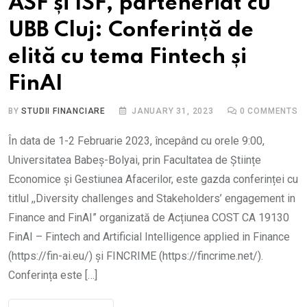
ASF și ISF, parteneriat cu
UBB Cluj: Conferință de
elită cu tema Fintech și
FinAI
BY
STUDII FINANCIARE
JANUARY 31, 2023
0
COMMENTS
În data de 1-2 Februarie 2023, începând cu orele 9:00,
Universitatea Babeș-Bolyai, prin Facultatea de Științe
Economice și Gestiunea Afacerilor, este gazda conferinței cu
titlul ,,Diversity challenges and Stakeholders’ engagement in
Finance and FinAI” organizată de Acțiunea COST CA 19130
FinAI – Fintech and Artificial Intelligence applied in Finance
(https://fin-ai.eu/) și FINCRIME (https://fincrime.net/).
Conferința este […]