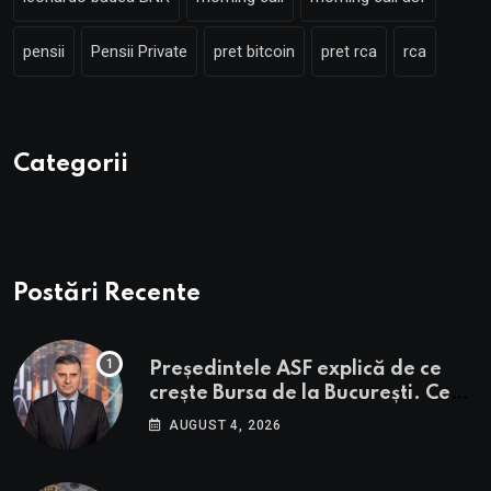
pensii
Pensii Private
pret bitcoin
pret rca
rca
Categorii
Postări Recente
Președintele ASF explică de ce
crește Bursa de la București. Ce
urmează pentru BVB potrivit lui
AUGUST 4, 2026
Alexandru Petrescu