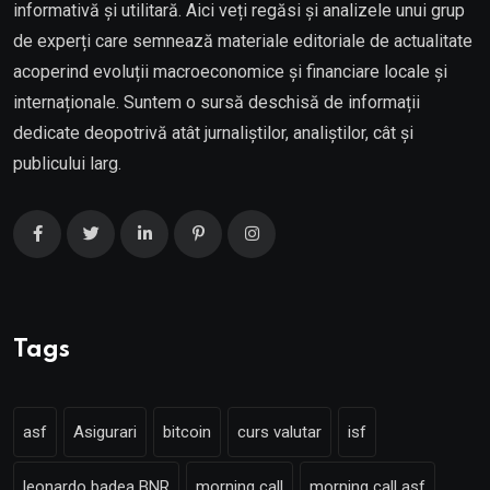
informativă și utilitară. Aici veți regăsi și analizele unui grup
de experți care semnează materiale editoriale de actualitate
acoperind evoluții macroeconomice și financiare locale și
internaționale. Suntem o sursă deschisă de informații
dedicate deopotrivă atât jurnaliștilor, analiștilor, cât și
publicului larg.
Tags
asf
Asigurari
bitcoin
curs valutar
isf
leonardo badea BNR
morning call
morning call asf