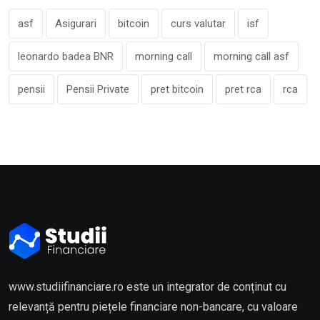
asf
Asigurari
bitcoin
curs valutar
isf
leonardo badea BNR
morning call
morning call asf
pensii
Pensii Private
pret bitcoin
pret rca
rca
www.studiifinanciare.ro este un integrator de conținut cu
relevanță pentru piețele financiare non-bancare, cu valoare