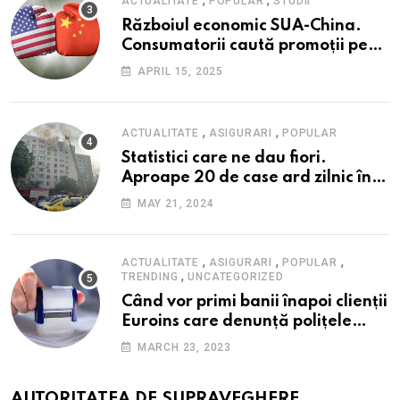
ACTUALITATE
POPULAR
STUDII
Războiul economic SUA-China.
Consumatorii caută promoții pe
fondul scumpirilor, mai ales la
APRIL 15, 2025
alimente
,
,
ACTUALITATE
ASIGURARI
POPULAR
Statistici care ne dau fiori.
Aproape 20 de case ard zilnic în
România, iar pagubele au
MAY 21, 2024
explodat. Cum te poți proteja cu
nici 40 de lei pe lună
,
,
,
ACTUALITATE
ASIGURARI
POPULAR
,
TRENDING
UNCATEGORIZED
Când vor primi banii înapoi clienții
Euroins care denunță polițele
RCA? Toți pașii și toate termenele
MARCH 23, 2023
AUTORITATEA DE SUPRAVEGHERE