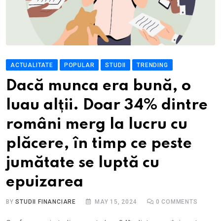
ACTUALITATE
POPULAR
STUDII
TRENDING
Dacă munca era bună, o
luau alții. Doar 34% dintre
români merg la lucru cu
plăcere, în timp ce peste
jumătate se luptă cu
epuizarea
BY
STUDII FINANCIARE
MAY 15, 2024
0
COMMENTS