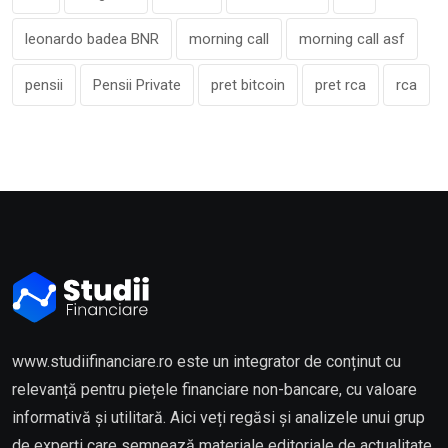
leonardo badea BNR
morning call
morning call asf
pensii
Pensii Private
pret bitcoin
pret rca
rca
www.studiifinanciare.ro este un integrator de conținut cu
relevanță pentru piețele financiare non-bancare, cu valoare
informativă și utilitară. Aici veți regăsi și analizele unui grup
de experți care semnează materiale editoriale de actualitate