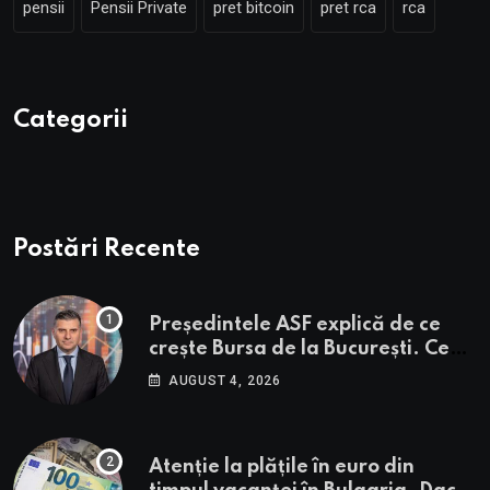
pensii
Pensii Private
pret bitcoin
pret rca
rca
Categorii
Postări Recente
Președintele ASF explică de ce
crește Bursa de la București. Ce
urmează pentru BVB potrivit lui
AUGUST 4, 2026
Alexandru Petrescu
Atenție la plățile în euro din