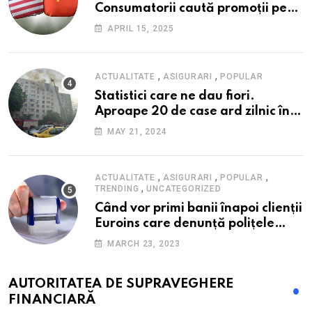
Consumatorii caută promoții pe
fondul scumpirilor, mai ales la
APRIL 15, 2025
alimente
,
,
ACTUALITATE
ASIGURARI
POPULAR
Statistici care ne dau fiori.
Aproape 20 de case ard zilnic în
România, iar pagubele au
MAY 21, 2024
explodat. Cum te poți proteja cu
nici 40 de lei pe lună
,
,
,
ACTUALITATE
ASIGURARI
POPULAR
,
TRENDING
UNCATEGORIZED
Când vor primi banii înapoi clienții
Euroins care denunță polițele
RCA? Toți pașii și toate termenele
MARCH 23, 2023
AUTORITATEA DE SUPRAVEGHERE
FINANCIARĂ