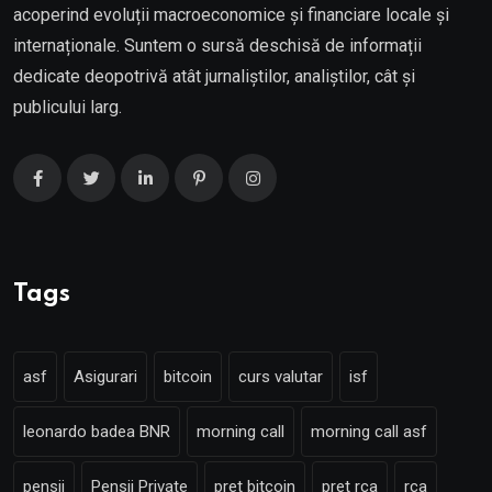
acoperind evoluții macroeconomice și financiare locale și
internaționale. Suntem o sursă deschisă de informații
dedicate deopotrivă atât jurnaliștilor, analiștilor, cât și
publicului larg.
Tags
asf
Asigurari
bitcoin
curs valutar
isf
leonardo badea BNR
morning call
morning call asf
pensii
Pensii Private
pret bitcoin
pret rca
rca