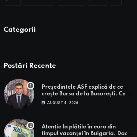
Categorii
Postări Recente
Președintele ASF explică de ce
crește Bursa de la București. Ce
urmează pentru BVB potrivit lui
AUGUST 4, 2026
Alexandru Petrescu
Atenție la plățile în euro din
timpul vacanței în Bulgaria. Dacă