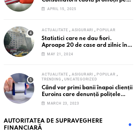
Consumatorii caută promoții pe
fondul scumpirilor, mai ales la
APRIL 15, 2025
alimente
,
,
ACTUALITATE
ASIGURARI
POPULAR
Statistici care ne dau fiori.
Aproape 20 de case ard zilnic în
România, iar pagubele au
MAY 21, 2024
explodat. Cum te poți proteja cu
nici 40 de lei pe lună
,
,
,
ACTUALITATE
ASIGURARI
POPULAR
,
TRENDING
UNCATEGORIZED
Când vor primi banii înapoi clienții
Euroins care denunță polițele
RCA? Toți pașii și toate termenele
MARCH 23, 2023
AUTORITATEA DE SUPRAVEGHERE
FINANCIARĂ