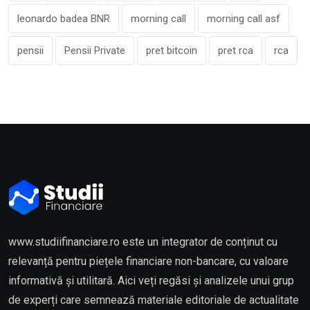
leonardo badea BNR
morning call
morning call asf
pensii
Pensii Private
pret bitcoin
pret rca
rca
www.studiifinanciare.ro este un integrator de conținut cu
relevanță pentru piețele financiare non-bancare, cu valoare
informativă și utilitară. Aici veți regăsi și analizele unui grup
de experți care semnează materiale editoriale de actualitate