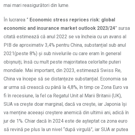
mai mari reasigurători din lume.
În lucrarea ”
Economic stress reprices risk: global
economic and insurance market outlook 2023/24
” sursa
citată estimează că anul 2022 se va încheia cu un avans al
PIB de aproximativ 3,4% pentru China, substanțial sub anul
2021(peste 8%) și sub nivelurile cu care eram în general
obișnuiți, însă cu mult peste majoritatea celorlalte puteri
mondiale. Mai important, din 2023, estimează Swiss Re,
China va începe să se distanțeze substanțial. Economia sa
ar urma să crească cu până la 4,8%, în timp ce Zona Euro va
fi în recesiune, la fel ca Regatul Unit al Marii Britanii (UK),
SUA va crește doar marginal, dacă va crește, iar Japonia își
va menține aceeași creștere anemică din ultimii ani, adică în
jur de 1%. Chiar dacă în 2024 este de așteptat ca zona euro
să revină pe plus la un nivel “după virgulă”, iar SUA ar putea