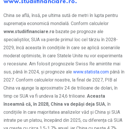
www.studiifinanciare.ro.
China se află, însă, pe ultima sută de metri în lupta pentru
supremația economică mondială. Conform calculelor
www.studiifinanciare.ro
bazate pe prognoze ale
specialiștilor, SUA va pierde primul loc cel târziu în 2028-
2029, încă aceasta în condițiile în care se aplică scenariile
moderat optimiste, în care Statele Unite nu vor experimenta
o recesiune. Am folosit prognozele Swiss Re amintite mai
sus, până în 2024, și prognoze ale
www.statista.com
până în
2027. Conform calculelor noastre, la final de 2027, PIB al
China va ajunge la aproximativ 24 de trilioane de dolari, în
timp ce SUA va fi undeva la 24,6 trilioane.
Aceasta
înseamnă că, în 2028, China va depăși deja SUA
, în
condițiile în care majoritatea analizelor văd și China și SUA
intrate pe un platou, începând din 2025, cu diferența că SUA
va crește cu circa 1,5-1,7% anual, iar China cu peste 4,7%.