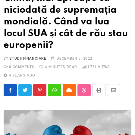
niciodată de supremația
mondială. Când va lua
locul SUA și cât de rău stau
europenii?
BY
STUDII FINANCIARE
DECEMBER 5, 2022
0
COMMENTS
4 MINUTES READ
1721
VIEWS
4 YEARS AGO
Pinterest
Whatsapp
Cloud
StumbleUpon
Print
Share
via
Email