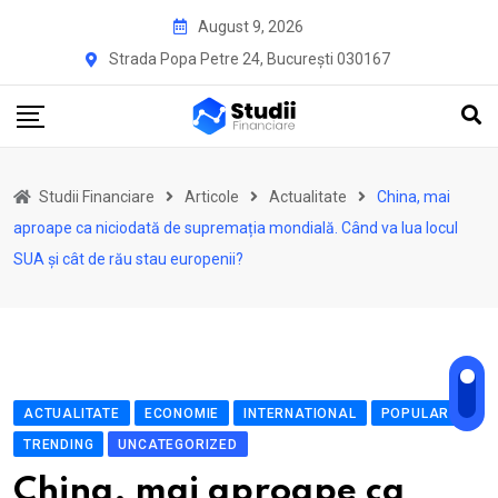
Skip
August 9, 2026
to
Strada Popa Petre 24, București 030167
content
Studii Financiare
Articole
Actualitate
China, mai
aproape ca niciodată de supremația mondială. Când va lua locul
SUA și cât de rău stau europenii?
ACTUALITATE
ECONOMIE
INTERNATIONAL
POPULAR
TRENDING
UNCATEGORIZED
China, mai aproape ca