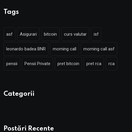
Tags
asf
Asigurari
bitcoin
curs valutar
isf
leonardo badea BNR
morning call
morning call asf
pensii
Pensii Private
pret bitcoin
pret rca
rca
Categorii
Postări Recente