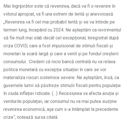
Mai îngrijorător este că revenirea, dacă va fi o revenire în
viitorul apropiat, va fi una extrem de lentă și anevoioasă.
„Revenirea va fi cel mai probabil lentă și se va întinde pe
termen lung, începând cu 2024. Ne așteptăm ca revirimentul
să fie mult mai slab decât cel excepțional, înregistrat după
criza COVID, care a fost impulsionat de stimuli fiscali și
monetari la scară largă și care a venit și pe fondul creșterii
consumului. Credem că nicio bancă centrală nu va relaxa
politica monetară cu excepția situației în care se vor
materializa riscuri sistemice severe. Ne așteptăm, însă, ca
guvernele lumii să păstreze stimulii fiscali pentru populație
în ciuda inflației ridicate. (…) Recesiunea va afecta avuția și
veniturile populației, iar consumul nu va mai putea susține
revenirea economică, așa cum s-a întâmplat la precedente
crize”, notează sursa citată.