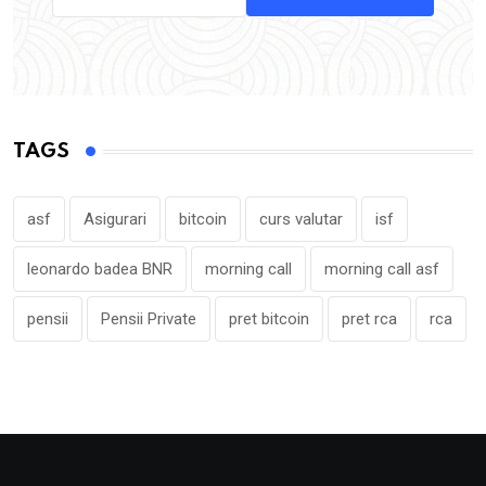
TAGS
asf
Asigurari
bitcoin
curs valutar
isf
leonardo badea BNR
morning call
morning call asf
pensii
Pensii Private
pret bitcoin
pret rca
rca