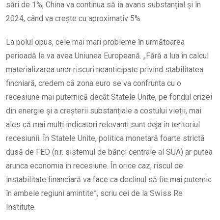
sări de 1%, China va continua să ia avans substanțial și în
2024, când va crește cu aproximativ 5%.
La polul opus, cele mai mari probleme în următoarea
perioadă le va avea Uniunea Europeană. „Fără a lua în calcul
materializarea unor riscuri neanticipate privind stabilitatea
fincniară, credem că zona euro se va confrunta cu o
recesiune mai puternică decât Statele Unite, pe fondul crizei
din energie și a creșterii substanțiale a costului vieții, mai
ales că mai mulți indicatori relevanți sunt deja în teritoriul
recesiunii. În Statele Unite, politica monetară foarte strictă
dusă de FED (n.r. sistemul de bănci centrale al SUA) ar putea
arunca economia în recesiune. În orice caz, riscul de
instabilitate financiară va face ca declinul să fie mai puternic
în ambele regiuni amintite”, scriu cei de la Swiss Re
Institute.