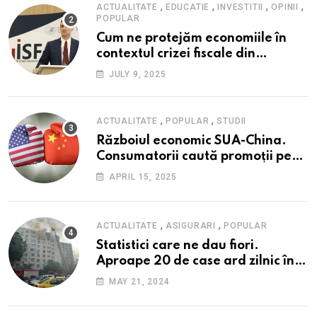
reziliența la crize
,
,
,
,
ACTUALITATE
EDUCATIE
INVESTITII
OPINII
POPULAR
Cum ne protejăm economiile în
contextul crizei fiscale din
România- Valentin Ionescu,
JULY 9, 2025
președinte Institutul de Studii
Financiare (ISF)
,
,
ACTUALITATE
POPULAR
STUDII
Războiul economic SUA-China.
Consumatorii caută promoții pe
fondul scumpirilor, mai ales la
APRIL 15, 2025
alimente
,
,
ACTUALITATE
ASIGURARI
POPULAR
Statistici care ne dau fiori.
Aproape 20 de case ard zilnic în
România, iar pagubele au
MAY 21, 2024
explodat. Cum te poți proteja cu
nici 40 de lei pe lună