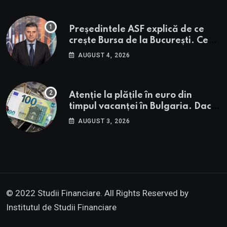
Președintele ASF explică de ce
crește Bursa de la București. Ce
urmează pentru BVB potrivit lui
AUGUST 4, 2026
Alexandru Petrescu
Atenție la plățile în euro din
timpul vacanței în Bulgaria. Dacă
în România cele mai falsificate
AUGUST 3, 2026
bancnote sunt cele de 50 de euro,
cele din Bulgaria au valori cu 30%
mai mari
© 2022 Studii Financiare. All Rights Reserved by
Institutul de Studii Financiare