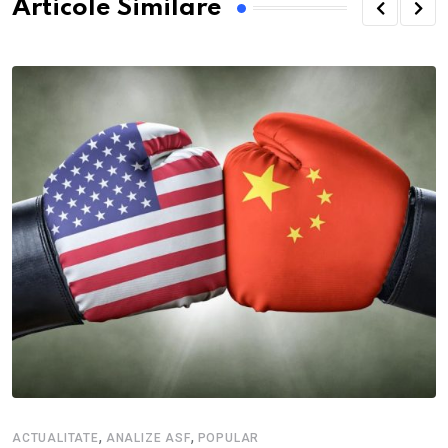
Articole Similare
,
,
ACTUALITATE
ANALIZE ASF
POPULAR