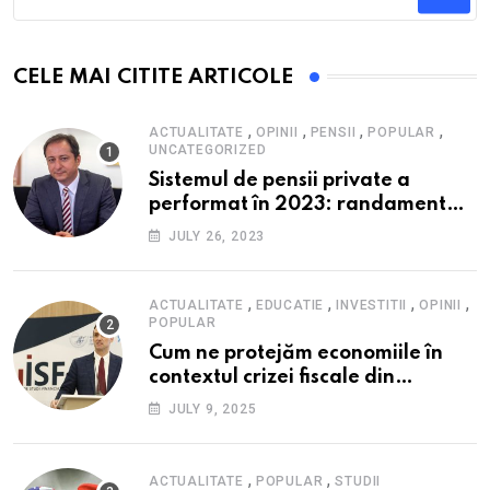
CELE MAI CITITE ARTICOLE
,
,
,
,
ACTUALITATE
OPINII
PENSII
POPULAR
UNCATEGORIZED
Sistemul de pensii private a
performat în 2023: randament
peste inflație, active și plăți la
JULY 26, 2023
maxim istoric, rol esențial în
cadrul ofertei Hidroelectrica,
reziliența la crize
,
,
,
,
ACTUALITATE
EDUCATIE
INVESTITII
OPINII
POPULAR
Cum ne protejăm economiile în
contextul crizei fiscale din
România- Valentin Ionescu,
JULY 9, 2025
președinte Institutul de Studii
Financiare (ISF)
,
,
ACTUALITATE
POPULAR
STUDII