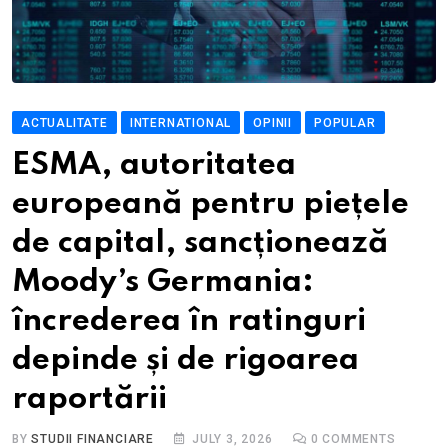
ACTUALITATE
INTERNATIONAL
OPINII
POPULAR
ESMA, autoritatea
europeană pentru piețele
de capital, sancționează
Moody’s Germania:
încrederea în ratinguri
depinde și de rigoarea
raportării
BY
STUDII FINANCIARE
JULY 3, 2026
0
COMMENTS