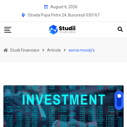
Skip
August 6, 2026
to
Strada Popa Petre 24, București 030167
content
Studii Financiare
Articole
esma moody's