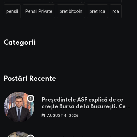
pensii
Pensii Private
pret bitcoin
pret rca
rca
Categorii
Postări Recente
Președintele ASF explică de ce
crește Bursa de la București. Ce
urmează pentru BVB potrivit lui
AUGUST 4, 2026
Alexandru Petrescu