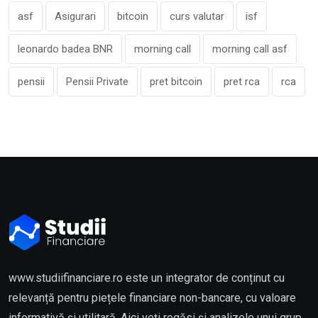
asf
Asigurari
bitcoin
curs valutar
isf
leonardo badea BNR
morning call
morning call asf
pensii
Pensii Private
pret bitcoin
pret rca
rca
www.studiifinanciare.ro este un integrator de conținut cu
relevanță pentru piețele financiare non-bancare, cu valoare
informativă și utilitară. Aici veți regăsi și analizele unui grup