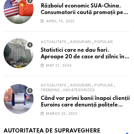
Războiul economic SUA-China.
Consumatorii caută promoții pe
fondul scumpirilor, mai ales la
APRIL 15, 2025
alimente
,
,
ACTUALITATE
ASIGURARI
POPULAR
Statistici care ne dau fiori.
Aproape 20 de case ard zilnic în
România, iar pagubele au
MAY 21, 2024
explodat. Cum te poți proteja cu
nici 40 de lei pe lună
,
,
,
ACTUALITATE
ASIGURARI
POPULAR
,
TRENDING
UNCATEGORIZED
Când vor primi banii înapoi clienții
Euroins care denunță polițele
RCA? Toți pașii și toate termenele
MARCH 23, 2023
AUTORITATEA DE SUPRAVEGHERE