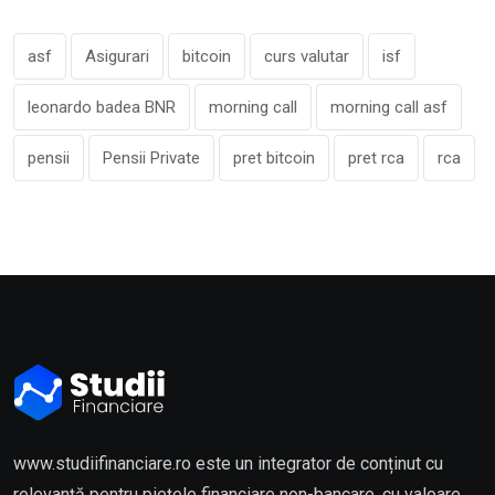
asf
Asigurari
bitcoin
curs valutar
isf
leonardo badea BNR
morning call
morning call asf
pensii
Pensii Private
pret bitcoin
pret rca
rca
www.studiifinanciare.ro este un integrator de conținut cu
relevanță pentru piețele financiare non-bancare, cu valoare