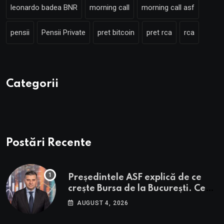
leonardo badea BNR
morning call
morning call asf
pensii
Pensii Private
pret bitcoin
pret rca
rca
Categorii
Postări Recente
Președintele ASF explică de ce
crește Bursa de la București. Ce
urmează pentru BVB potrivit lui
AUGUST 4, 2026
Alexandru Petrescu