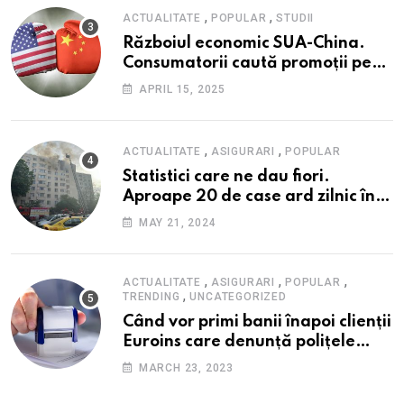
,
,
ACTUALITATE
POPULAR
STUDII
Războiul economic SUA-China.
Consumatorii caută promoții pe
fondul scumpirilor, mai ales la
APRIL 15, 2025
alimente
,
,
ACTUALITATE
ASIGURARI
POPULAR
Statistici care ne dau fiori.
Aproape 20 de case ard zilnic în
România, iar pagubele au
MAY 21, 2024
explodat. Cum te poți proteja cu
nici 40 de lei pe lună
,
,
,
ACTUALITATE
ASIGURARI
POPULAR
,
TRENDING
UNCATEGORIZED
Când vor primi banii înapoi clienții
Euroins care denunță polițele
RCA? Toți pașii și toate termenele
MARCH 23, 2023