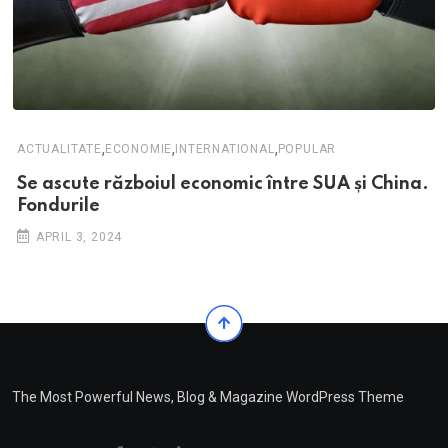
,
,
,
ACTUALITATE
ECONOMIE
INTERNATIONAL
POPULAR
Se ascute războiul economic între SUA și China.
Fondurile
APRIL 3, 2024
The Most Powerful News, Blog & Magazine WordPress Theme