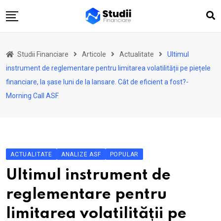
Skip
to
content
Acasă
Studii Financiare
Articole
Actualitate
Ultimul
Actualitate
instrument de reglementare pentru limitarea volatilității pe piețele
Investiții
financiare, la șase luni de la lansare. Cât de eficient a fost?-
Morning Call ASF
Asigurări
Pensii
Opinii
Multimedia
ACTUALITATE
ANALIZE ASF
POPULAR
Autori
Ultimul instrument de
Analize ASF
reglementare pentru
limitarea volatilității pe