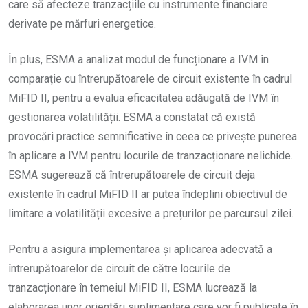
care să afecteze tranzacțiile cu instrumente financiare
derivate pe mărfuri energetice.
În plus, ESMA a analizat modul de funcționare a IVM în
comparație cu întrerupătoarele de circuit existente în cadrul
MiFID II, pentru a evalua eficacitatea adăugată de IVM în
gestionarea volatilității. ESMA a constatat că există
provocări practice semnificative în ceea ce privește punerea
în aplicare a IVM pentru locurile de tranzacționare nelichide.
ESMA sugerează că întrerupătoarele de circuit deja
existente în cadrul MiFID II ar putea îndeplini obiectivul de
limitare a volatilității excesive a prețurilor pe parcursul zilei.
Pentru a asigura implementarea și aplicarea adecvată a
întrerupătoarelor de circuit de către locurile de
tranzacționare în temeiul MiFID II, ESMA lucrează la
elaborarea unor orientări suplimentare care vor fi publicate în