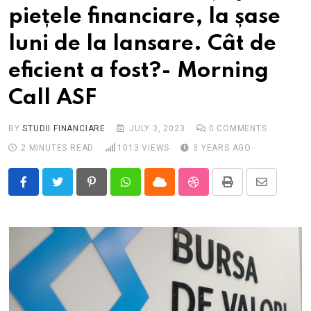
piețele financiare, la șase
luni de la lansare. Cât de
eficient a fost?- Morning
Call ASF
BY
STUDII FINANCIARE
JULY 3, 2023
0
COMMENTS
2 MINUTES READ
1013
VIEWS
3 YEARS AGO
Pinterest
Whatsapp
Cloud
StumbleUpon
Print
Share
via
Email