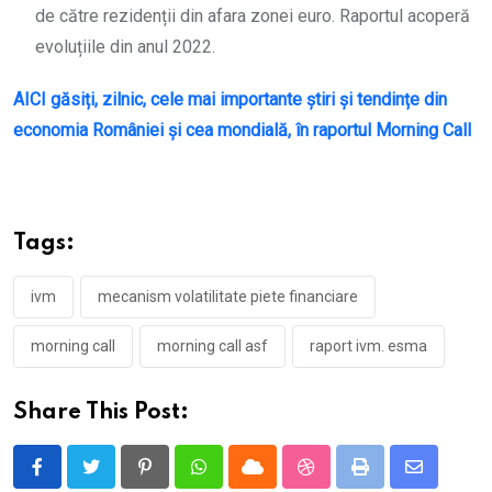
de către rezidenții din afara zonei euro. Raportul acoperă
evoluțiile din anul 2022.
AICI găsiți, zilnic, cele mai importante știri și tendințe din
economia României și cea mondială, în raportul Morning Call
Tags:
ivm
mecanism volatilitate piete financiare
morning call
morning call asf
raport ivm. esma
Share This Post:
Pinterest
Whatsapp
Cloud
StumbleUpon
Print
Share