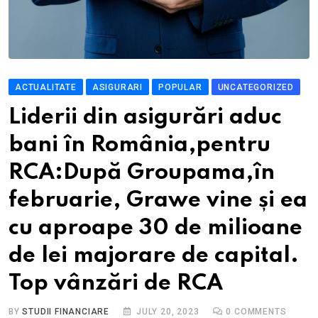
ACTUALITATE
ASIGURARI
POPULAR
UNCATEGORIZED
Liderii din asigurări aduc
bani în România,pentru
RCA:După Groupama,în
februarie, Grawe vine și ea
cu aproape 30 de milioane
de lei majorare de capital.
Top vânzări de RCA
BY
STUDII FINANCIARE
JULY 20, 2023
0
COMMENTS