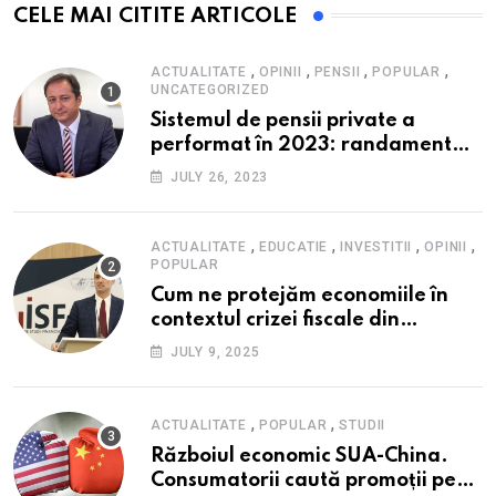
CELE MAI CITITE ARTICOLE
,
,
,
,
ACTUALITATE
OPINII
PENSII
POPULAR
UNCATEGORIZED
Sistemul de pensii private a
performat în 2023: randament
peste inflație, active și plăți la
JULY 26, 2023
maxim istoric, rol esențial în
cadrul ofertei Hidroelectrica,
reziliența la crize
,
,
,
,
ACTUALITATE
EDUCATIE
INVESTITII
OPINII
POPULAR
Cum ne protejăm economiile în
contextul crizei fiscale din
România- Valentin Ionescu,
JULY 9, 2025
președinte Institutul de Studii
Financiare (ISF)
,
,
ACTUALITATE
POPULAR
STUDII
Războiul economic SUA-China.
Consumatorii caută promoții pe