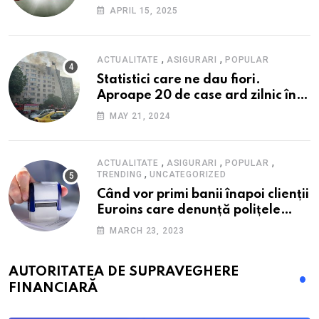
fondul scumpirilor, mai ales la
APRIL 15, 2025
alimente
,
,
ACTUALITATE
ASIGURARI
POPULAR
Statistici care ne dau fiori.
Aproape 20 de case ard zilnic în
România, iar pagubele au
MAY 21, 2024
explodat. Cum te poți proteja cu
nici 40 de lei pe lună
,
,
,
ACTUALITATE
ASIGURARI
POPULAR
,
TRENDING
UNCATEGORIZED
Când vor primi banii înapoi clienții
Euroins care denunță polițele
RCA? Toți pașii și toate termenele
MARCH 23, 2023
AUTORITATEA DE SUPRAVEGHERE
FINANCIARĂ