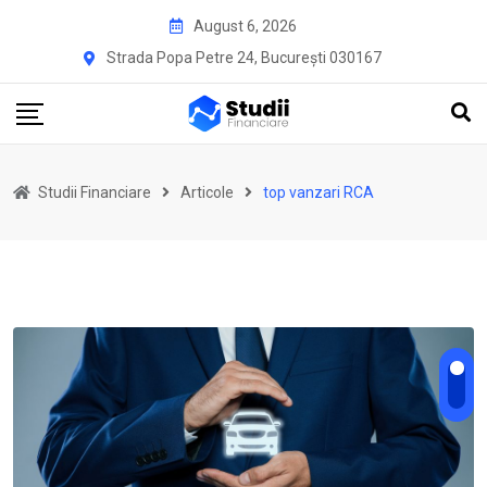
Skip
August 6, 2026
to
Strada Popa Petre 24, București 030167
content
Studii Financiare
Articole
top vanzari RCA