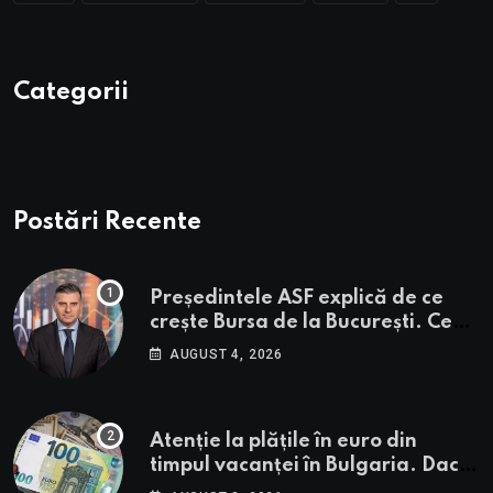
Categorii
Postări Recente
Președintele ASF explică de ce
crește Bursa de la București. Ce
urmează pentru BVB potrivit lui
AUGUST 4, 2026
Alexandru Petrescu
Atenție la plățile în euro din
timpul vacanței în Bulgaria. Dacă
în România cele mai falsificate