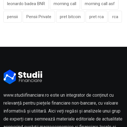
leonardo badea BNR
morning call
morning call asf
pensii
Pensii Private
pret bitcoin
pret rca
rca
www.studiifinanciare.ro este un integrator de conținut cu
relevanță pentru piețele financiare non-bancare, cu valoare
informativă și utilitară. Aici veți regăsi și analizele unui grup
de experți care semnează materiale editoriale de actualitate
acoperind evoluții macroeconomice și financiare locale și