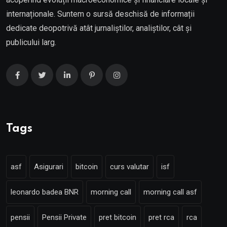
internaționale. Suntem o sursă deschisă de informații
dedicate deopotrivă atât jurnaliștilor, analiștilor, cât și
publicului larg.
Tags
asf
Asigurari
bitcoin
curs valutar
isf
leonardo badea BNR
morning call
morning call asf
pensii
Pensii Private
pret bitcoin
pret rca
rca