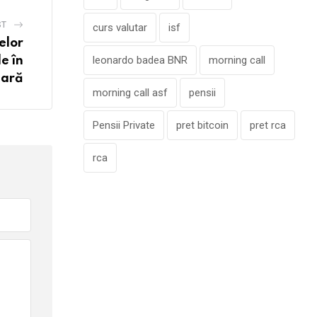
ST
curs valutar
isf
elor
leonardo badea BNR
morning call
e în
iară
morning call asf
pensii
Pensii Private
pret bitcoin
pret rca
rca