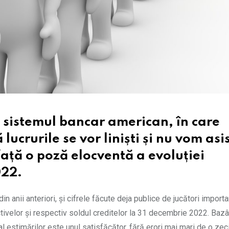
 sistemul bancar american, în care
ă lucrurile se vor liniști și nu vom asi
 față o poză elocventă a evoluției
022.
 anii anteriori, și cifrele făcute deja publice de jucători importa
 activelor și respectiv soldul creditelor la 31 decembrie 2022. Ba
 al estimărilor este unul satisfăcător, fără erori mai mari de o ze