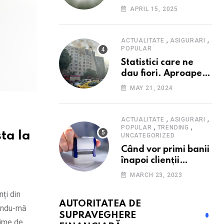
Consumatorii caută
APRIL 15, 2025
promoții pe fondul
scumpirilor, mai ales
la alimente
,
,
ACTUALITATE
ASIGURARI
POPULAR
Statistici care ne
dau fiori. Aproape
20 de case ard zilnic
MAY 21, 2024
în România, iar
pagubele au
explodat. Cum te
,
,
ACTUALITATE
ASIGURARI
,
,
poți proteja cu nici
POPULAR
TRENDING
sta la
UNCATEGORIZED
40 de lei pe lună
Când vor primi banii
înapoi clienții
Euroins care
MARCH 23, 2023
denunță polițele
RCA? Toți pașii și
nți din
AUTORITATEA DE
toate termenele
zându-mă
SUPRAVEGHERE
cime de