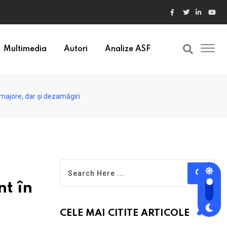
ele din Bulgaria au valori cu 30% mai mari
Multimedia
Autori
Analize ASF
 majore, dar și dezamăgiri
nt în
CELE MAI CITITE ARTICOLE