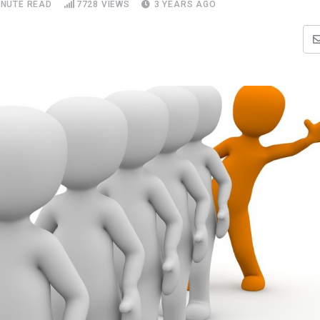
INUTE READ
7728
VIEWS
3 YEARS AGO