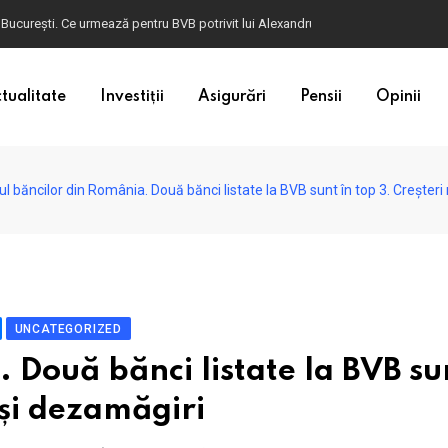
ulgaria. Dacă în România cele mai falsificate bancnote sunt cele de 50 de euro, c
tualitate
Investiții
Asigurări
Pensii
Opinii
l băncilor din România. Două bănci listate la BVB sunt în top 3. Creșteri
UNCATEGORIZED
 Două bănci listate la BVB su
 și dezamăgiri