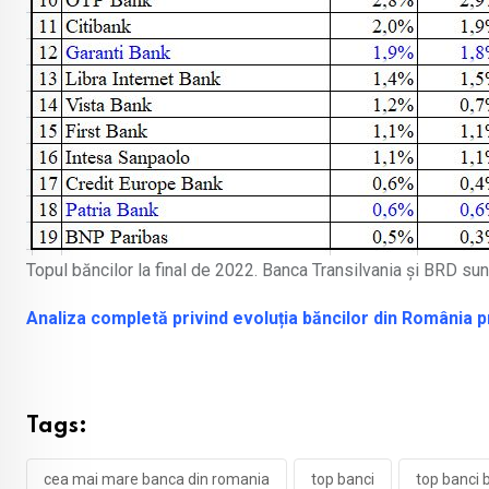
Topul băncilor la final de 2022. Banca Transilvania și BRD sunt
Analiza completă privind evoluția băncilor din România p
Tags:
cea mai mare banca din romania
top banci
top banci 