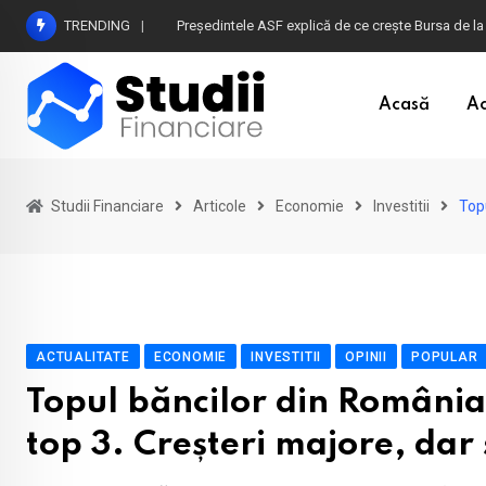
Skip
TRENDING
Atenție la plățile în euro din timpul vacanței în B
to
content
Acasă
Ac
Studii Financiare
Articole
Economie
Investitii
Topu
ACTUALITATE
ECONOMIE
INVESTITII
OPINII
POPULAR
Topul băncilor din România.
top 3. Creșteri majore, dar