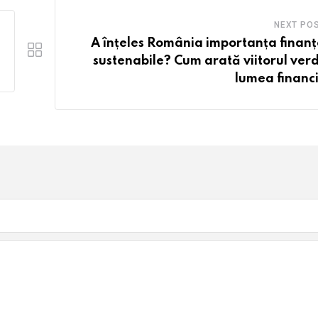
NEXT PO
A înțeles România importanța finanț
sustenabile? Cum arată viitorul verd
lumea financ