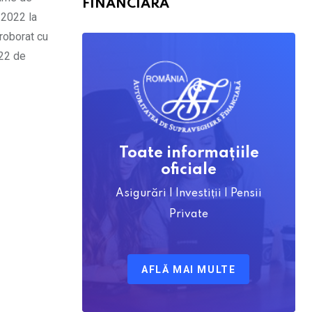
FINANCIARĂ
 2022 la
oroborat cu
022 de
Toate informațiile
oficiale
Asigurări | Investiții | Pensii
Private
AFLĂ MAI MULTE