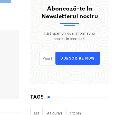
mbleUpon
Print
Abonează-te la
Newsletterul nostru
Fără spamuri, doar informații și
analize în premieră!
SUBSCRIBE NOW
TAGS
asf
Asigurari
bitcoin