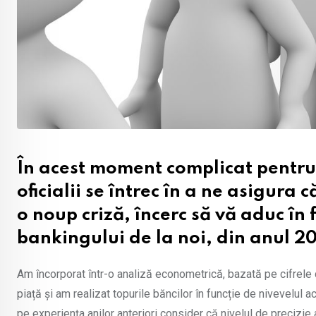
În acest moment complicat pentru
oficialii se întrec în a ne asigura c
o noup criză, încerc să vă aduc în
bankingului de la noi, din anul 2
Am încorporat într-o analiză econometrică, bazată pe cifrele din
piață și am realizat topurile băncilor în funcție de nivevelul
pe experiența anilor anteriori consider că nivelul de precizie