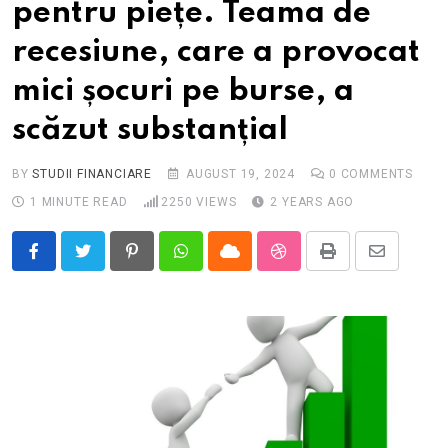
pentru piețe. Teama de
recesiune, care a provocat
mici șocuri pe burse, a
scăzut substanțial
BY
STUDII FINANCIARE
AUGUST 19, 2024
0
COMMENTS
1 MINUTE READ
2250
VIEWS
2 YEARS AGO
Pinterest
Whatsapp
Cloud
StumbleUpon
Print
Share
via
Email