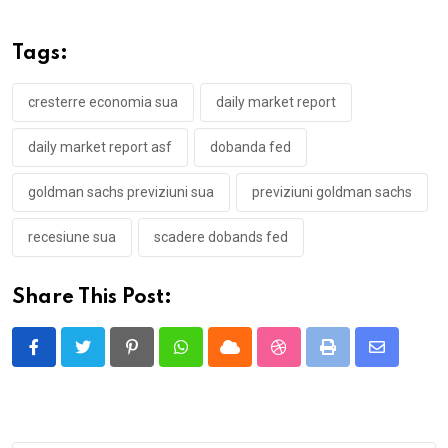
Tags:
cresterre economia sua
daily market report
daily market report asf
dobanda fed
goldman sachs previziuni sua
previziuni goldman sachs
recesiune sua
scadere dobands fed
Share This Post:
Pinterest
Whatsapp
Cloud
StumbleUpon
Print
Share
via
Email