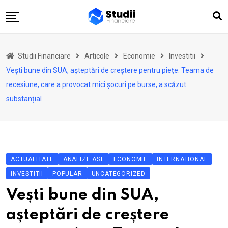
Skip
to
content
Acasă
Studii Financiare
Articole
Economie
Investitii
Actualitate
Vești bune din SUA, așteptări de creștere pentru piețe. Teama de
Investiții
recesiune, care a provocat mici șocuri pe burse, a scăzut
substanțial
Asigurări
Pensii
Opinii
Multimedia
ACTUALITATE
ANALIZE ASF
ECONOMIE
INTERNATIONAL
INVESTITII
Autori
POPULAR
UNCATEGORIZED
Vești bune din SUA,
Analize ASF
așteptări de creștere