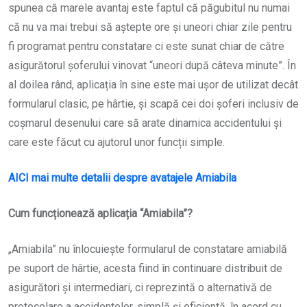
spunea că marele avantaj este faptul că păgubitul nu numai
că nu va mai trebui să aștepte ore și uneori chiar zile pentru
fi programat pentru constatare ci este sunat chiar de către
asigurătorul șoferului vinovat “uneori după câteva minute”. În
al doilea rând, aplicația în sine este mai ușor de utilizat decât
formularul clasic, pe hârtie, și scapă cei doi șoferi inclusiv de
coșmarul desenului care să arate dinamica accidentului și
care este făcut cu ajutorul unor funcții simple.
AICI mai multe detalii despre avatajele Amiabila
Cum funcționează aplicația “Amiabila”?
„Amiabila” nu înlocuiește formularul de constatare amiabilă
pe suport de hârtie, acesta fiind în continuare distribuit de
asigurători și intermediari, ci reprezintă o alternativă de
protocolare a accidentelor, simplă și eficientă, în acord cu