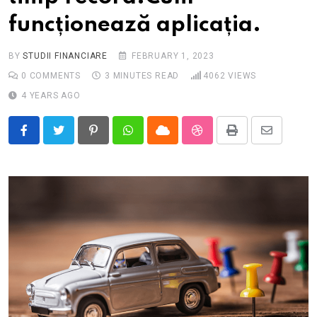
funcționează aplicația.
BY
STUDII FINANCIARE
FEBRUARY 1, 2023
0
COMMENTS
3 MINUTES READ
4062
VIEWS
4 YEARS AGO
Pinterest
Whatsapp
Cloud
StumbleUpon
Print
Share
via
Email