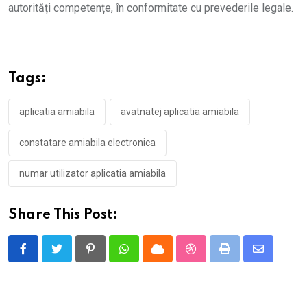
autorități competențe, în conformitate cu prevederile legale.
Tags:
aplicatia amiabila
avatnatej aplicatia amiabila
constatare amiabila electronica
numar utilizator aplicatia amiabila
Share This Post:
Pinterest
Whatsapp
Cloud
StumbleUpon
Print
Share
via
Email