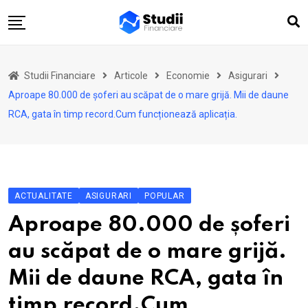
Skip
to
content
Acasă
Studii Financiare
Articole
Economie
Asigurari
Actualitate
Aproape 80.000 de șoferi au scăpat de o mare grijă. Mii de daune
Investiții
RCA, gata în timp record.Cum funcționează aplicația.
Asigurări
Pensii
Opinii
ACTUALITATE
ASIGURARI
POPULAR
Multimedia
Aproape 80.000 de șoferi
Autori
au scăpat de o mare grijă.
Analize ASF
Mii de daune RCA, gata în
timp record.Cum