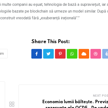
și multe companii au eșuat, tehnologia de bază a supraviețuit, iar
ehnologiile bazate pe blockchain să urmeze un model similar. După
onstruit vreodată fără „exuberanță irațională”.”
Share This Post:
eim
Pinterest
Whatsapp
Cloud
Stumbl
NEXT PO
Economia lumii băltește. Previz
rezervate ale OCDE . De unde