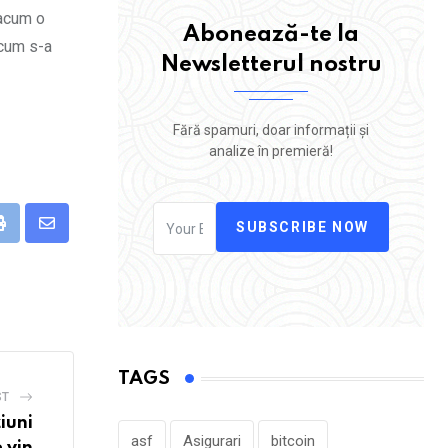
 acum o
Abonează-te la
 cum s-a
Newsletterul nostru
Fără spamuri, doar informații și
analize în premieră!
SUBSCRIBE NOW
eUpon
Print
Share
via
Email
TAGS
ST
iuni
asf
Asigurari
bitcoin
 vin