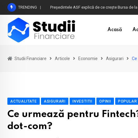
Skip
TRENDING
Atenție la plățile în euro din timpul vacanței în B
to
content
Acasă
Ac
Studii Financiare
Articole
Economie
Asigurari
Ce 
ACTUALITATE
ASIGURARI
INVESTITII
OPINII
POPULAR
Ce urmează pentru Fintech?
dot-com?