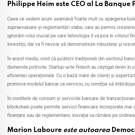
Philippe Heim
este CEO al La Banque 
Ceea ce vedem acum seamănă foarte mult cu spargerea bulei
supraevaluare și reglementări slabe, care au permis creșterea u
ignorăm rolul crucial pe care tehnologia îl va juca în viitorul 
investiții, dar va fi nevoie să demonstreze robustețe și reziste
În acest mediu, cred că jucătorii tradiționali din sectorul ban
domeniile potrivite. Startup-urile fintech au câștigat teren în u
eficienței operaționale. Cu o bază mare de clienți și expertiz
promova modelul bancar ca serviciu, cu condiția să îmbrățișez
În creditele de consum și serviciile bancare de tranzacționare
blockchain poate permite servicii financiare încorporate mai s
finanțare sau de reglementare, inovația va rămâne pe ordinea 
Marion Laboure
este autoarea
Democr