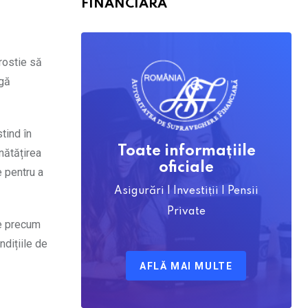
FINANCIARĂ
prostie să
agă
tind în
Toate informațiile
unătățirea
oficiale
e pentru a
Asigurări | Investiții | Pensii
Private
ce precum
ndițiile de
AFLĂ MAI MULTE