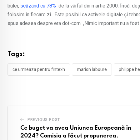
bulei,
scăzând cu 78%
de la vârful din martie 2000. Însă, de
folosim în fiecare zi. Este posibil ca activele digitale și t
spus adesea despre era dot-com: „Nimic important nu a fost c
Tags:
ce urmeaza pentru fintexh
marion laboure
philippe h
PREVIOUS POST
Ce buget va avea Uniunea Europeană în
2024? Comisia a făcut propunerea.