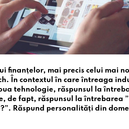
i finanțelor, mai precis celui mai n
h. În contextul în care întreaga ind
noua tehnologie, răspunsul la întreb
, de fapt, răspunsul la întrebarea ”
e?”. Răspund personalități din dome