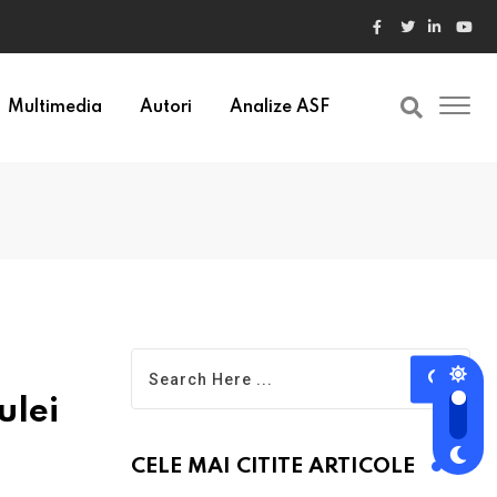
ele din Bulgaria au valori cu 30% mai mari
Multimedia
Autori
Analize ASF
ulei
CELE MAI CITITE ARTICOLE