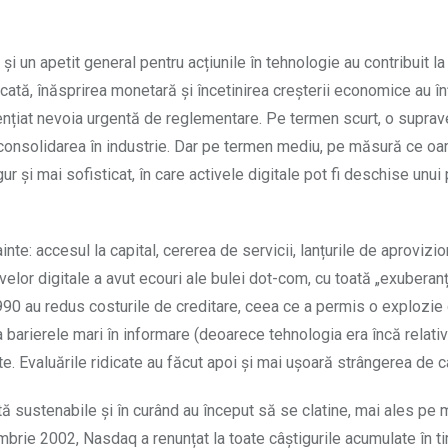
și un apetit general pentru acțiunile în tehnologie au contribuit la
idicată, înăsprirea monetară și încetinirea creșterii economice au în
idențiat nevoia urgentă de reglementare. Pe termen scurt, o supra
 consolidarea în industrie. Dar pe termen mediu, pe măsură ce oam
r și mai sofisticat, în care activele digitale pot fi deschise unui
inte: accesul la capital, cererea de servicii, lanțurile de aprovizio
ivelor digitale a avut ecouri ale bulei dot-com, cu toată „exuberan
 1990 au redus costurile de creditare, ceea ce a permis o explozi
ca barierele mari în informare (deoarece tehnologia era încă relativ
ate. Evaluările ridicate au făcut apoi și mai ușoară strângerea de ca
ă sustenabile și în curând au început să se clatine, mai ales pe
brie 2002, Nasdaq a renunțat la toate câștigurile acumulate în t