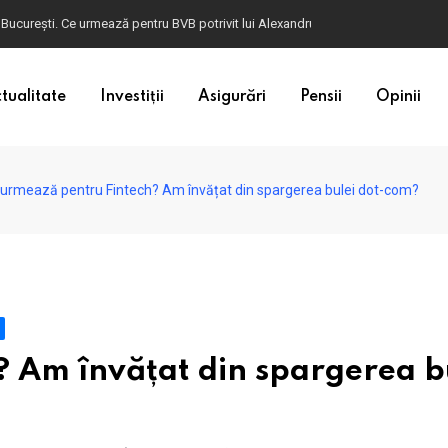
ulgaria. Dacă în România cele mai falsificate bancnote sunt cele de 50 de euro, c
tualitate
Investiții
Asigurări
Pensii
Opinii
urmează pentru Fintech? Am învățat din spargerea bulei dot-com?
 Am învățat din spargerea b