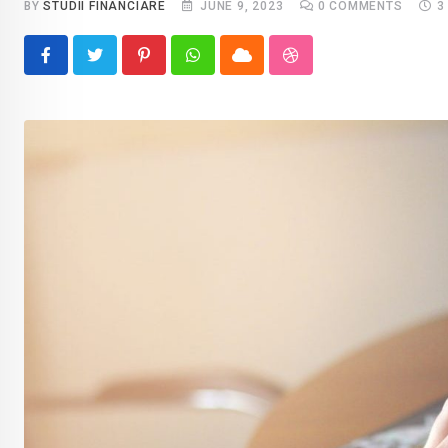
BY
STUDII FINANCIARE
JUNE 9, 2023
0
COMMENTS
3
Pinterest
Whatsapp
Cloud
StumbleUpon