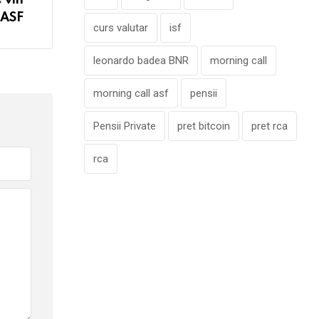
 ASF
curs valutar
isf
leonardo badea BNR
morning call
morning call asf
pensii
Pensii Private
pret bitcoin
pret rca
rca