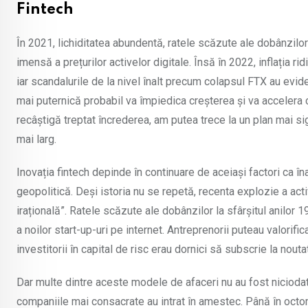
Fintech
În 2021, lichiditatea abundentă, ratele scăzute ale dobânzilor 
imensă a prețurilor activelor digitale. Însă în 2022, inflația r
iar scandalurile de la nivel înalt precum colapsul FTX au ev
mai puternică probabil va împiedica creșterea și va accelera
recâștigă treptat încrederea, am putea trece la un plan mai sigu
mai larg.
Inovația fintech depinde în continuare de aceiași factori ca îna
geopolitică. Deși istoria nu se repetă, recenta explozie a act
irațională”. Ratele scăzute ale dobânzilor la sfârșitul anilor
a noilor start-up-uri pe internet. Antreprenorii puteau valorifi
investitorii în capital de risc erau dornici să subscrie la nout
Dar multe dintre aceste modele de afaceri nu au fost niciodat
companiile mai consacrate au intrat în amestec. Până în octom