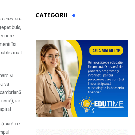
CATEGORII
 o creștere
țepat bula,
veghere
enii își
 public mult
nare și
ța sa
e cambriană
 nouă), iar
pital.
 măsură ce
impul