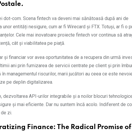
Postale
.
 dot-com. Scena fintech va deveni mai sănătoasă după ani de
nor entități nesigure, cum ar fi Wirecard și FTX. Totuși, ar fi o 
finanțelor. Cele mai inovatoare proiecte fintech vor continua să atr
nță, cât și viabilitatea pe piață.
car și financiar vor avea oportunitatea de a recupera din urmă inves
ltimii ani prin furnizarea de servicii centrate pe client și prin îmb
ă în managementul riscurilor, marii jucători au ceea ce este nevoi
e pe deplin digitalizarea.
, dezvoltarea API-urilor integrabile și a noilor blocuri tehnologi
igure și mai eficiente. Dar nu suntem încă acolo. Indiferent de co
de zi.
atizing Finance: The Radical Promise of