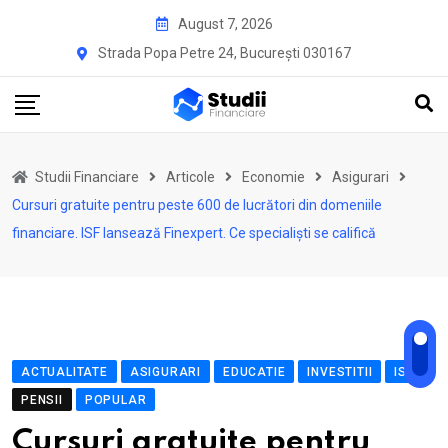
Skip
August 7, 2026
to
Strada Popa Petre 24, București 030167
content
Studii Financiare
Articole
Economie
Asigurari
Cursuri gratuite pentru peste 600 de lucrători din domeniile
financiare. ISF lansează Finexpert. Ce specialiști se califică
ACTUALITATE
ASIGURARI
EDUCATIE
INVESTITII
ISF
PENSII
POPULAR
Cursuri gratuite pentru