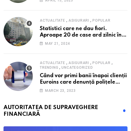
APRIL 15, 2025
alimente
,
,
ACTUALITATE
ASIGURARI
POPULAR
Statistici care ne dau fiori.
Aproape 20 de case ard zilnic în
România, iar pagubele au
MAY 21, 2024
explodat. Cum te poți proteja cu
nici 40 de lei pe lună
,
,
,
ACTUALITATE
ASIGURARI
POPULAR
,
TRENDING
UNCATEGORIZED
Când vor primi banii înapoi clienții
Euroins care denunță polițele
RCA? Toți pașii și toate termenele
MARCH 23, 2023
AUTORITATEA DE SUPRAVEGHERE
FINANCIARĂ