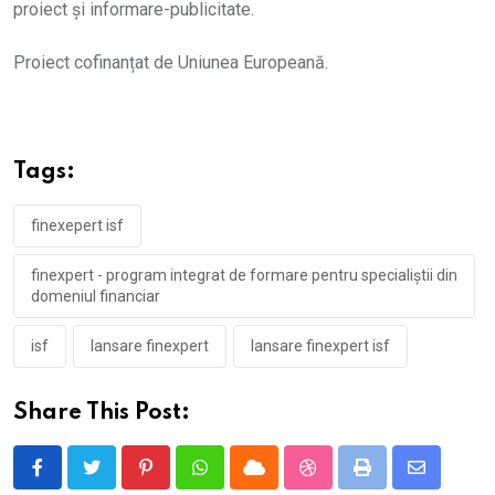
proiect și informare-publicitate.
Proiect cofinanțat de Uniunea Europeană.
Tags:
finexepert isf
finexpert - program integrat de formare pentru specialiștii din
domeniul financiar
isf
lansare finexpert
lansare finexpert isf
Share This Post:
Pinterest
Whatsapp
Cloud
StumbleUpon
Print
Share