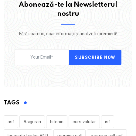
Abonează-te la Newsletterul
nostru
Fără spamuri, doar informații și analize în premieră!
SUBSCRIBE NOW
TAGS
asf
Asigurari
bitcoin
curs valutar
isf
leonardo badea BNR
morning call
morning call asf