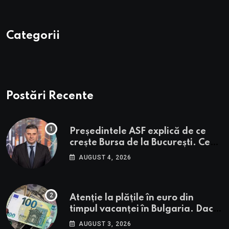
Categorii
Postări Recente
Președintele ASF explică de ce
crește Bursa de la București. Ce
urmează pentru BVB potrivit lui
AUGUST 4, 2026
Alexandru Petrescu
Atenție la plățile în euro din
timpul vacanței în Bulgaria. Dacă
în România cele mai falsificate
AUGUST 3, 2026