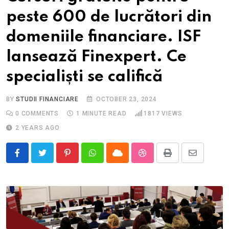
peste 600 de lucrători din
domeniile financiare. ISF
lansează Finexpert. Ce
specialiști se califică
BY
STUDII FINANCIARE
OCTOBER 23, 2024
0
COMMENTS
1 MINUTE READ
1817
VIEWS
2 YEARS AGO
Pinterest
Whatsapp
Cloud
StumbleUpon
Print
Share
via
Email