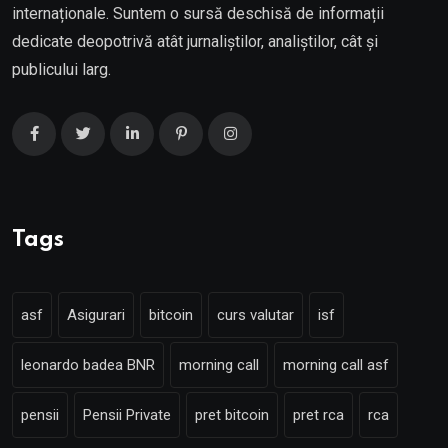
internaționale. Suntem o sursă deschisă de informații
dedicate deopotrivă atât jurnaliștilor, analiștilor, cât și
publicului larg.
Tags
asf
Asigurari
bitcoin
curs valutar
isf
leonardo badea BNR
morning call
morning call asf
pensii
Pensii Private
pret bitcoin
pret rca
rca