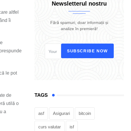
Newsletterul nostru
are altfel
ând îi
Fără spamuri, doar informații și
analize în premieră!
de
 corespunde
SUBSCRIBE NOW
că le pot
TAGS
ate de
ră utilă o
au a
asf
Asigurari
bitcoin
curs valutar
isf