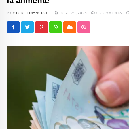
la alimente
BY
STUDII FINANCIARE
JUNE 29, 2026
0
COMMENTS
Pinterest
Whatsapp
Cloud
StumbleUpon