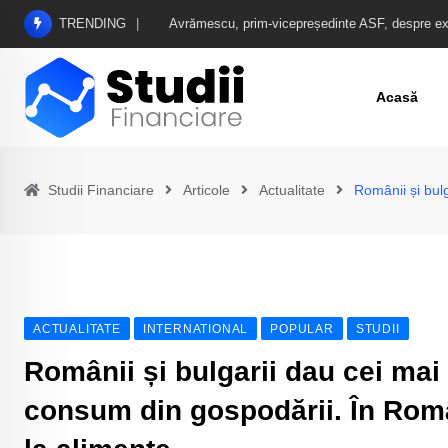
Skip
TRENDING
România, în febra analizelor de rating. Ce spun u
to
content
Acasă
Studii Financiare
Articole
Actualitate
Românii și bulg
ACTUALITATE
INTERNATIONAL
POPULAR
STUDII
Românii și bulgarii dau cei mai 
consum din gospodării. În Româ