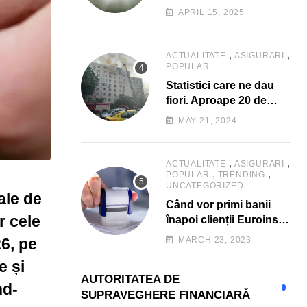
Consumatorii caută
APRIL 15, 2025
promoții pe fondul
scumpirilor, mai ales la
alimente
,
,
ACTUALITATE
ASIGURARI
POPULAR
Statistici care ne dau
fiori. Aproape 20 de
case ard zilnic în
MAY 21, 2024
România, iar pagubele
au explodat. Cum te
poți proteja cu nici 40
,
,
ACTUALITATE
ASIGURARI
,
,
de lei pe lună
POPULAR
TRENDING
UNCATEGORIZED
ale de
Când vor primi banii
r cele
înapoi clienții Euroins
care denunță polițele
MARCH 23, 2023
26, pe
RCA? Toți pașii și toate
e și
termenele
AUTORITATEA DE
nd-
SUPRAVEGHERE FINANCIARĂ