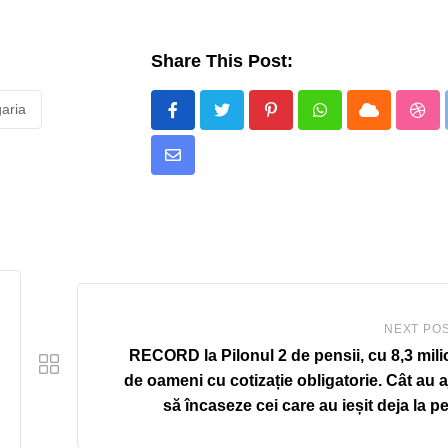
Share This Post:
garia
Pinterest
Whatsapp
Cloud
Stu
Share
via
Email
NEXT PO
RECORD la Pilonul 2 de pensii, cu 8,3 mil
de oameni cu cotizație obligatorie. Cât au 
să încaseze cei care au ieșit deja la p