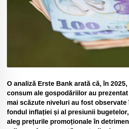
O analiză Erste Bank arată că, în 2025, n
consum ale gospodăriilor au prezentat d
mai scăzute niveluri au fost observate 
fondul inflației și al presiunii bugetelo
aleg prețurile promoționale în detrime