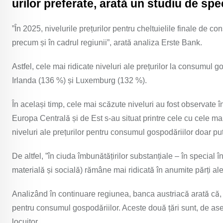
urilor preferate, arată un studiu de spec
”În 2025, nivelurile prețurilor pentru cheltuielile finale de c
precum și în cadrul regiunii”, arată analiza Erste Bank.
Astfel, cele mai ridicate niveluri ale prețurilor la consumul
Irlanda (136 %) și Luxemburg (132 %).
În același timp, cele mai scăzute niveluri au fost observate 
Europa Centrală și de Est s-au situat printre cele cu cele mai
niveluri ale prețurilor pentru consumul gospodăriilor doar pu
De altfel, ”în ciuda îmbunătățirilor substanțiale – în special
materială și socială) rămâne mai ridicată în anumite părți al
Analizând în continuare regiunea, banca austriacă arată că, Sl
pentru consumul gospodăriilor. Aceste două țări sunt, de as
locuitor.