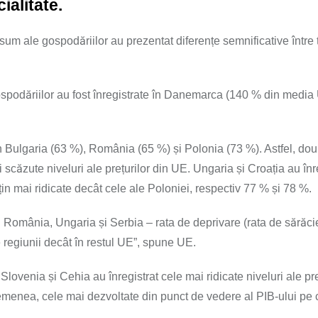
ialitate.
onsum ale gospodăriilor au prezentat diferențe semnificative între 
 gospodăriilor au fost înregistrate în Danemarca (140 % din media
în Bulgaria (63 %), România (65 %) și Polonia (73 %). Astfel, două
 scăzute niveluri ale prețurilor din UE. Ungaria și Croația au înr
țin mai ridicate decât cele ale Poloniei, respectiv 77 % și 78 %.
 în România, Ungaria și Serbia – rata de deprivare (rata de sărăci
e regiunii decât în restul UE”, spune UE.
ovenia și Cehia au înregistrat cele mai ridicate niveluri ale pre
emenea, cele mai dezvoltate din punct de vedere al PIB-ului pe