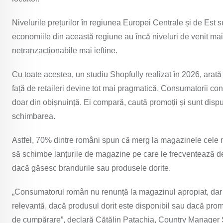
Nivelurile prețurilor în regiunea Europei Centrale și de Est 
economiile din această regiune au încă niveluri de venit mai s
netranzacționabile mai ieftine.
Cu toate acestea, un studiu Shopfully realizat în 2026, arată c
față de retaileri devine tot mai pragmatică. Consumatorii co
doar din obișnuință. Ei compară, caută promoții și sunt dispuș
schimbarea.
Astfel, 70% dintre români spun că merg la magazinele cele m
să schimbe lanțurile de magazine pe care le frecventează de ob
dacă găsesc brandurile sau produsele dorite.
„Consumatorul român nu renunță la magazinul apropiat, dar d
relevantă, dacă produsul dorit este disponibil sau dacă promo
de cumpărare”, declară Cătălin Pațachia, Country Manager