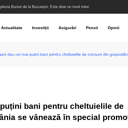
ltimele rapoarte despre vulnerabilitățile României
Actualitate
Investiții
Asigurări
Pensii
Opinii
arii dau cei mai puțini bani pentru cheltuielile de consum din gospodăr
puțini bani pentru cheltuielile de
nia se vânează în special promoț