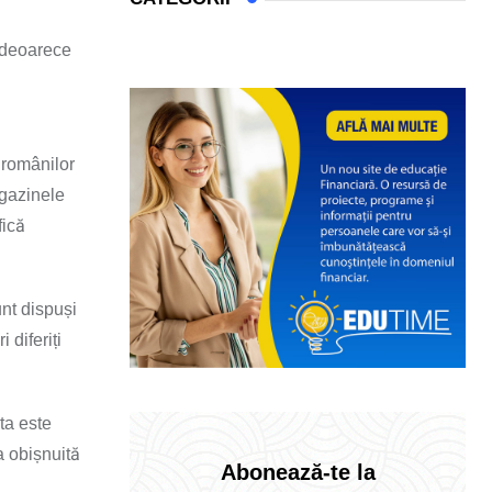
l deoarece
a românilor
agazinele
fică
nt dispuși
 diferiți
ta este
a obișnuită
Abonează-te la