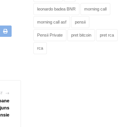
leonardo badea BNR
morning call
morning call asf
pensii
mbleUpon
Print
Pensii Private
pret bitcoin
pret rca
rca
ST
ioane
ajuns
ensie