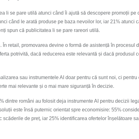
 li se pare utilă atunci când îi ajută să descopere promoții pe c
nci când le arată produse pe baza nevoilor lor, iar 21% atunci c
i spun că publicitatea li se pare rareori utilă.
 În retail, promovarea devine o formă de asistență în procesul 
erta potrivită, dacă reducerea este relevantă și dacă produsul
izarea sau instrumentele AI doar pentru că sunt noi, ci pentru 
erte mai relevante și o mai mare siguranță în decizie.
% dintre români au folosit deja instrumente AI pentru decizii leg
e soluții este însă puternic orientat spre economisire: 55% conside
c scăderile de preț, iar 25% identificarea ofertelor înșelătoare s