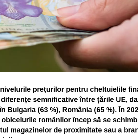
ivelurile prețurilor pentru cheltuielile fin
iferențe semnificative între țările UE, da
în Bulgaria (63 %), România (65 %). În 20
r, obiceiurile românilor încep să se schimb
ntul magazinelor de proximitate sau a bra