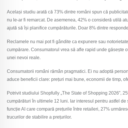
Același studiu arată că 73% dintre români spun că publicitatea
nu le-ar fi remarcat. De asemenea, 42% o consideră utilă atu
ajută să își planifice cumpărăturile. Doar 8% dintre respondenț
Reclamele nu mai pot fi gândite ca expunere sau notorietate.
cumpărare. Consumatorul vrea să afle rapid unde găsește of
unei nevoi reale.
Consumatorii români rămân pragmatici. Ei nu adoptă personal
aduce beneficii clare: prețuri mai bune, economii de timp, of
Potrivit studiului Shopfully „The State of Shopping 2026”, 25
cumpărături în ultimele 12 luni. Iar interesul pentru astfel d
funcție AI care compară prețurile între retaileri, 27% urmăres
trucurilor de stabilire a prețurilor.