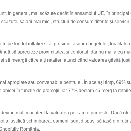
sunt, în general, mai scăzute decât în ansamblul UE, în principa
căzute, salarii mai mici, structuri de consum diferite și servicii
ă, pe fondul inflației și al presiunii asupra bugetelor, loialitate
ntinuă să aprecieze proximitatea și confortul, dar nu mai aleg m
i să meargă către alți retaileri atunci când valoarea găsită justi
ai apropiate sau convenabile pentru ei. În același timp, 69% su
icei în funcție de promoții, iar 77% declară că merg la retaileri
evine mult mai atent la valoarea pe care o primește. Dacă ofer
ția justifică schimbarea, oamenii sunt dispuși să iasă din rutin
 Shopfully România.