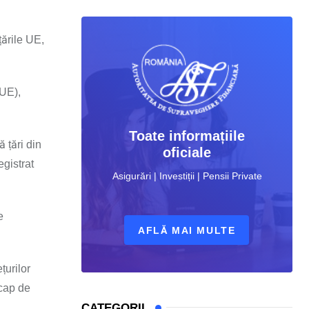
țările UE,
 UE),
Toate informațiile
 țări din
oficiale
egistrat
Asigurări | Investiții | Pensii Private
e
AFLĂ MAI MULTE
țurilor
 cap de
CATEGORII