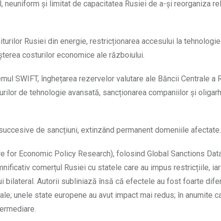
 neuniform și limitat de capacitatea Rusiei de a-și reorganiza rel
iturilor Rusiei din energie, restricționarea accesului la tehnologie
șterea costurilor economice ale războiului.
emul SWIFT, înghețarea rezervelor valutare ale Băncii Centrale a R
turilor de tehnologie avansată, sancționarea companiilor și oligarh
uccesive de sancțiuni, extinzând permanent domeniile afectate
ntre for Economic Policy Research), folosind Global Sanctions Dat
ficativ comerțul Rusiei cu statele care au impus restricțiile, ia
lateral. Autorii subliniază însă că efectele au fost foarte difer
le; unele state europene au avut impact mai redus; în anumite ca
termediare.