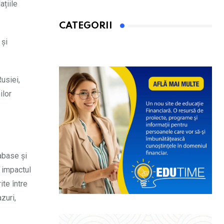
ațiile
CATEGORII
 și
usiei,
ilor
.
abase și
r impactul
ite între
zuri,