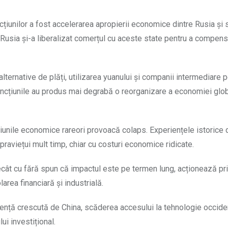
țiunilor a fost accelerarea apropierii economice dintre Rusia și 
 Rusia și-a liberalizat comerțul cu aceste state pentru a compen
ternative de plăți, utilizarea yuanului și companii intermediare p
că sancțiunile au produs mai degrabă o reorganizare a economiei glo
țiunile economice rareori provoacă colaps. Experiențele istorice d
aviețui mult timp, chiar cu costuri economice ridicate.
ecât cu fără spun că impactul este pe termen lung, acționează pr
larea financiară și industrială.
dență crescută de China, scăderea accesului la tehnologie occide
ui investițional.