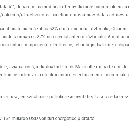
ațadă”, deoarece au modificat efectiv fluxurile comerciale și au
oxeu/columns/effectiveness-sanctions-russia-new-data-and-new-
sancționate au scăzut cu 62% după începutul războiului; Chiar și
ncționate a rămas cu 27% sub nivelul anterior războiului. Acest as
iconductori, componente electronice, tehnologii dual-use, echip
ile, aviația civilă, industria high-tech. Mai multe rapoarte occide
ctronice inclusiv din electrocasnice și echipamente comerciale 
miei ruse, iar sancțiunile petroliere au avut drept scop reducerea 
 154 miliarde USD venituri energetice pierdute.