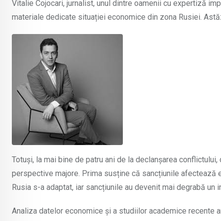
Vitalie Cojocari, jurnalist, unul dintre oamenii cu expertiză im
materiale dedicate situației economice din zona Rusiei. Astăzi
Totuși, la mai bine de patru ani de la declanșarea conflictulu
perspective majore. Prima susține că sancțiunile afectează ec
Rusia s-a adaptat, iar sancțiunile au devenit mai degrabă un i
Analiza datelor economice și a studiilor academice recente a