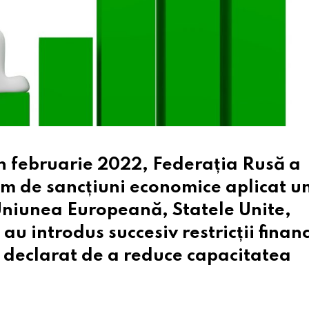
în februarie 2022, Federația Rusă a
im de sancțiuni economice aplicat u
Uniunea Europeană, Statele Unite,
au introdus succesiv restricții finan
l declarat de a reduce capacitatea