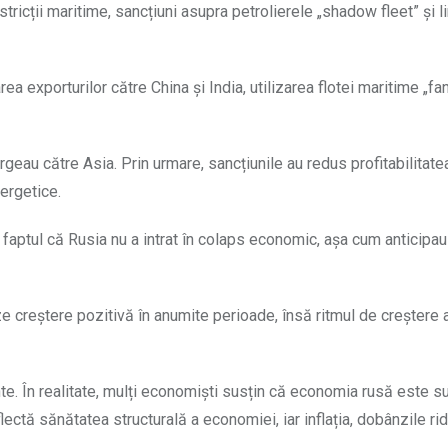
stricții maritime, sancțiuni asupra petrolierele „shadow fleet” și l
ea exporturilor către China și India, utilizarea flotei maritime „f
geau către Asia. Prin urmare, sancțiunile au redus profitabilitate
nergetice.
e faptul că Rusia nu a intrat în colaps economic, așa cum anticipa
 creștere pozitivă în anumite perioade, însă ritmul de creștere a
nte. În realitate, mulți economiști susțin că economia rusă este s
flectă sănătatea structurală a economiei, iar inflația, dobânzile rid