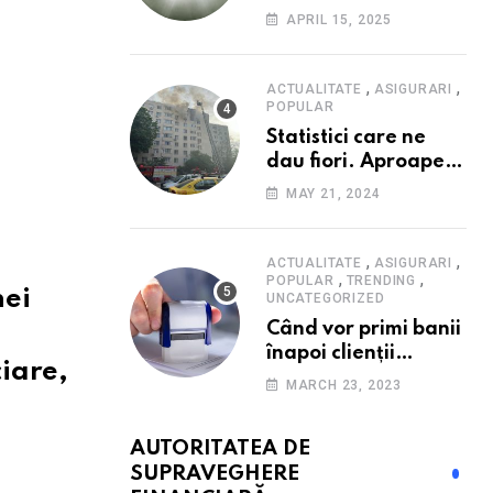
Consumatorii caută
APRIL 15, 2025
promoții pe fondul
scumpirilor, mai ales
la alimente
,
,
ACTUALITATE
ASIGURARI
POPULAR
Statistici care ne
dau fiori. Aproape
20 de case ard zilnic
MAY 21, 2024
în România, iar
pagubele au
explodat. Cum te
,
,
ACTUALITATE
ASIGURARI
,
,
poți proteja cu nici
POPULAR
TRENDING
nei
UNCATEGORIZED
40 de lei pe lună
Când vor primi banii
înapoi clienții
ciare,
Euroins care
MARCH 23, 2023
denunță polițele
RCA? Toți pașii și
AUTORITATEA DE
toate termenele
SUPRAVEGHERE