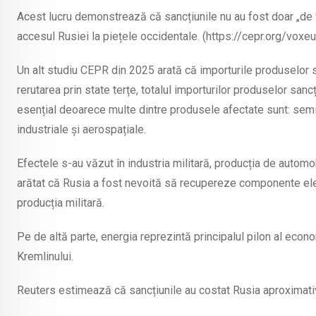
Acest lucru demonstrează că sancțiunile nu au fost doar „de f
accesul Rusiei la piețele occidentale. (https://cepr.org/v
Un alt studiu CEPR din 2025 arată că importurile produselor 
rerutarea prin state terțe, totalul importurilor produselor sa
esențial deoarece multe dintre produsele afectate sunt: sem
industriale și aerospațiale.
Efectele s-au văzut în industria militară, producția de automob
arătat că Rusia a fost nevoită să recupereze componente ele
producția militară.
Pe de altă parte, energia reprezintă principalul pilon al econo
Kremlinului.
Reuters estimează că sancțiunile au costat Rusia aproximativ