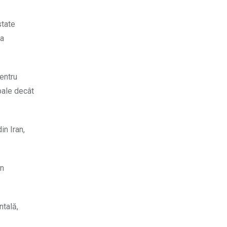
state
sa
entru
bale decât
in Iran,
in
ntală,