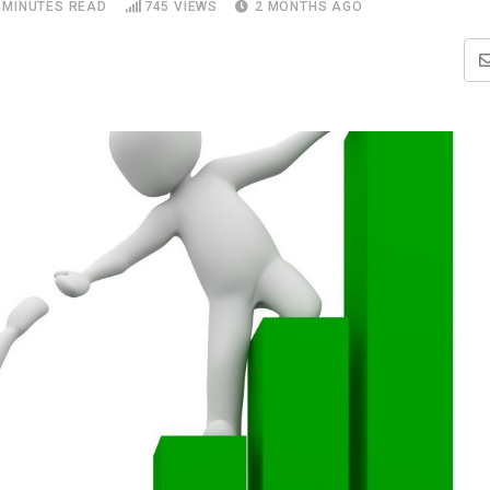
 MINUTES READ
745
VIEWS
2 MONTHS AGO