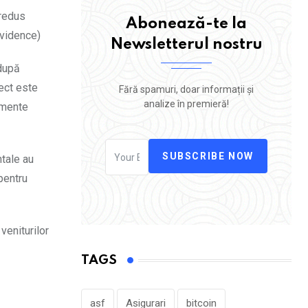
 redus
Abonează-te la
evidence)
Newsletterul nostru
 după
pect este
Fără spamuri, doar informații și
analize în premieră!
amente
SUBSCRIBE NOW
ntale au
pentru
veniturilor
TAGS
asf
Asigurari
bitcoin