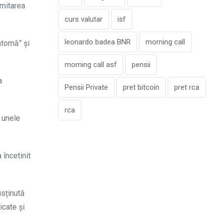
imitarea
curs valutar
isf
leonardo badea BNR
morning call
antomă” și
morning call asf
pensii
a
Pensii Private
pret bitcoin
pret rca
rca
u unele
 încetinit
usținută
icate și