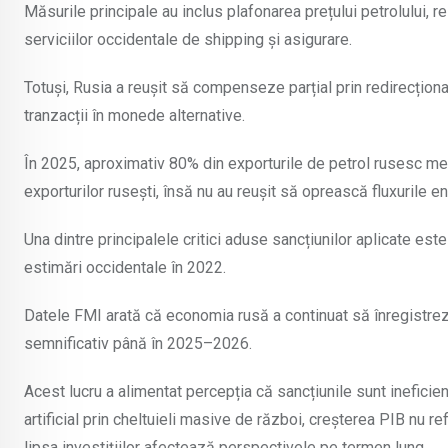
Măsurile principale au inclus plafonarea prețului petrolului, re
serviciilor occidentale de shipping și asigurare.
Totuși, Rusia a reușit să compenseze parțial prin redirecționar
tranzacții în monede alternative.
În 2025, aproximativ 80% din exporturile de petrol rusesc mer
exporturilor rusești, însă nu au reușit să oprească fluxurile e
Una dintre principalele critici aduse sancțiunilor aplicate est
estimări occidentale în 2022.
Datele FMI arată că economia rusă a continuat să înregistreze
semnificativ până în 2025–2026.
Acest lucru a alimentat percepția că sancțiunile sunt ineficie
artificial prin cheltuieli masive de război, creșterea PIB nu re
lipsa investițiilor afectează perspectivele pe termen lung.