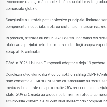
economice reale și măsurabile, însă impactul lor este gradual,
comerciale globale.
Sancțiunile au urmărit patru obiective principale: limitarea ven
componente industriale, izolarea sistemului financiar rus, cre
În practică, acestea au inclus: excluderea unor bănci din sist
plafonarea prețului petrolului rusesc, interdicții asupra expor
apropiați Kremlinului.
Până în 2026, Uniunea Europeană adoptase deja 19 pachete s
Concluzia studiului realizat de cercetători afiliați CEPR (Ce
date comerciale FMI și ONU este că sancțiunile au redus semni
mediu estimat este de aproximativ 25% reducere a comerțului bi
state. SUA și Canada au produs cele mai mari efecte comercia
schimburile comerciale au continuat indirect prin companii in