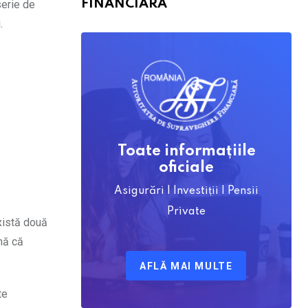
FINANCIARĂ
serie de
.
Toate informațiile
oficiale
Asigurări | Investiții | Pensii
Private
Există două
mă că
AFLĂ MAI MULTE
te