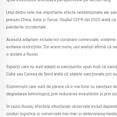
Unul dintre cele mai importante efecte neintenționate ale sanc
precum China, India și Turcia. Studiul CEPR din 2025 arată că
pierderile occidentale.
Această adaptare include noi coridoare comerciale, sisteme al
evitarea restricțiilor. Din acest motiv, unii analiști afirmă 
o izolare a Rusiei.
Experții care nu sunt adepți ai sancțiunilor spun însă că sanc
Cuba sau Coreea de Nord arată că statele sancționate pot supr
Economiștii care sunt de părere că e mai bine cu sancțiuni d
degradarea tehnologică, prin reducerea investițiilor și prin izo
În cazul Rusiei, efectele structurale observate includ depen
costuri logistice și comerciale mai mari și deteriorarea mediul