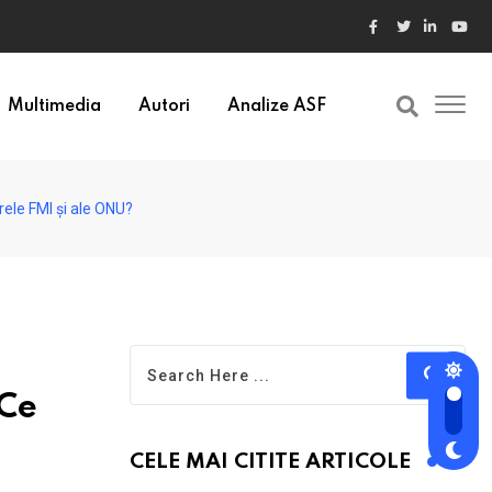
ele din Bulgaria au valori cu 30% mai mari
Multimedia
Autori
Analize ASF
frele FMI și ale ONU?
 Ce
CELE MAI CITITE ARTICOLE