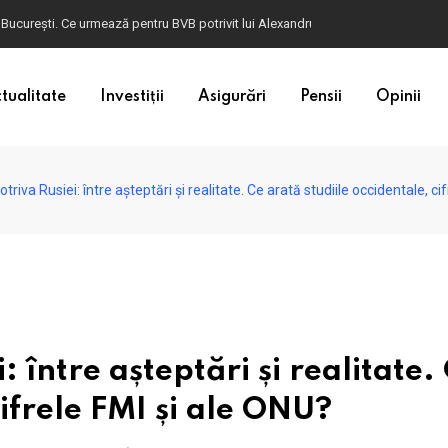
ulgaria. Dacă în România cele mai falsificate bancnote sunt cele de 50 de euro, c
tualitate
Investiții
Asigurări
Pensii
Opinii
triva Rusiei: între așteptări și realitate. Ce arată studiile occidentale, ci
 între așteptări și realitate.
cifrele FMI și ale ONU?