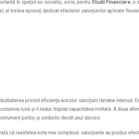
portantă în spațiul ex-sovietic, scrie, pentru
Studii Financiare
, o 
, al treilea episod, dedicat efectelor sancțiunilor aplicate Rusiei
i, dezbaterea privind eficiența acestor sancțiuni rămâne intensă. 
onomia rusă și îi reduc treptat capacitatea militară. A doua afir
nstrument politic și simbolic decât unul decisiv.
rată că realitatea este mai complexă: sancțiunile au produs efec