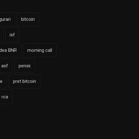
gurari
bitcoin
isf
adea BNR
morning call
 asf
pensii
te
pret bitcoin
rca