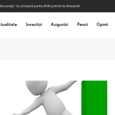
 București. Ce urmează pentru BVB potrivit lui Alexandru Petrescu
tualitate
Investiții
Asigurări
Pensii
Opinii