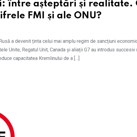
 între așteptări și realitate.
cifrele FMI și ale ONU?
a Rusă a devenit ținta celui mai amplu regim de sancțiuni economi
e Unite, Regatul Unit, Canada și aliații G7 au introdus succesiv r
reduce capacitatea Kremlinului de a […]