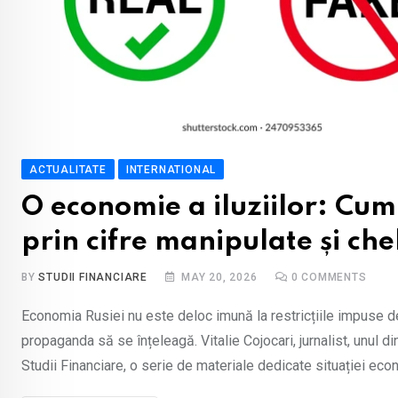
ACTUALITATE
INTERNATIONAL
O economie a iluziilor: Cum 
prin cifre manipulate și che
BY
STUDII FINANCIARE
MAY 20, 2026
0
COMMENTS
Economia Rusiei nu este deloc imună la restricțiile impuse de 
propaganda să se înțeleagă. Vitalie Cojocari, jurnalist, unul d
Studii Financiare, o serie de materiale dedicate situației eco