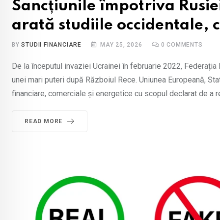
Sancțiunile împotriva Rusiei:
arată studiile occidentale, 
BY
STUDII FINANCIARE
MAY 25, 2026
0
COMMENTS
De la începutul invaziei Ucrainei în februarie 2022, Federați
unei mari puteri după Războiul Rece. Uniunea Europeană, Statel
financiare, comerciale și energetice cu scopul declarat de a 
READ MORE