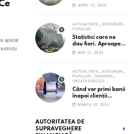
 Ce
Consumatorii caută
APRIL 15, 2025
promoții pe fondul
scumpirilor, mai ales
la alimente
,
,
ACTUALITATE
ASIGURARI
POPULAR
Statistici care ne
ce aplicat
dau fiori. Aproape
estricții
20 de case ard zilnic
MAY 21, 2024
în România, iar
pagubele au
explodat. Cum te
,
,
ACTUALITATE
ASIGURARI
,
,
poți proteja cu nici
POPULAR
TRENDING
UNCATEGORIZED
40 de lei pe lună
Când vor primi banii
înapoi clienții
Euroins care
MARCH 23, 2023
denunță polițele
RCA? Toți pașii și
AUTORITATEA DE
toate termenele
SUPRAVEGHERE