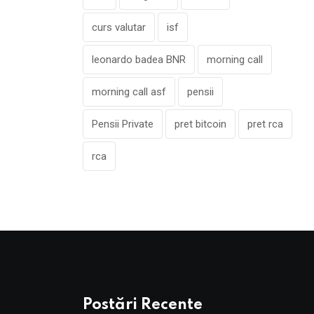
curs valutar
isf
leonardo badea BNR
morning call
morning call asf
pensii
Pensii Private
pret bitcoin
pret rca
rca
Postări Recente