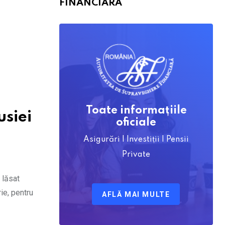
FINANCIARĂ
Toate informațiile
usiei
oficiale
Asigurări | Investiții | Pensii
Private
 lăsat
ie, pentru
AFLĂ MAI MULTE