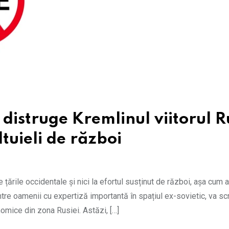
distruge Kremlinul viitorul R
ltuieli de război
țările occidentale și nici la efortul susținut de război, așa cum a
intre oamenii cu expertiză importantă în spațiul ex-sovietic, va scr
nomice din zona Rusiei. Astăzi, […]