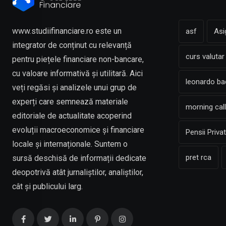
www.studiifinanciare.ro este un
asf
Asi
integrator de conținut cu relevanță
curs valutar
pentru piețele financiare non-bancare,
cu valoare informativă și utilitară. Aici
leonardo b
veți regăsi și analizele unui grup de
experți care semnează materiale
morning call
editoriale de actualitate acoperind
evoluții macroeconomice și financiare
Pensii Priva
locale și internaționale. Suntem o
pret rca
sursă deschisă de informații dedicate
deopotrivă atât jurnaliștilor, analiștilor,
cât și publicului larg.