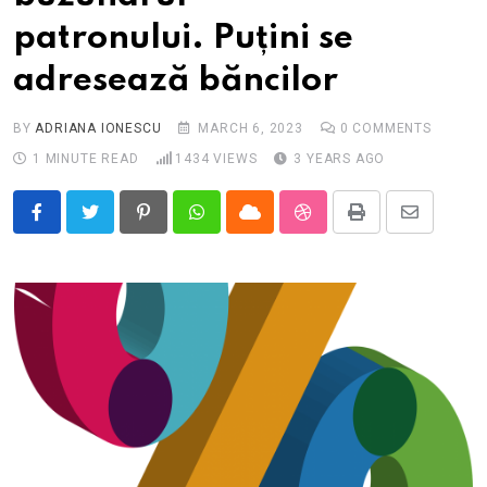
patronului. Puțini se
adresează băncilor
BY
ADRIANA IONESCU
MARCH 6, 2023
0
COMMENTS
1 MINUTE READ
1434
VIEWS
3 YEARS AGO
Pinterest
Whatsapp
Cloud
StumbleUpon
Print
Share
via
Email