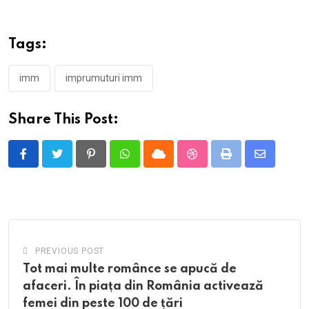
Tags:
imm
imprumuturi imm
Share This Post:
Pinterest
Whatsapp
Cloud
StumbleUpon
Print
Share
via
Email
PREVIOUS POST
Tot mai multe românce se apucă de
afaceri. În piața din România activează
femei din peste 100 de țări