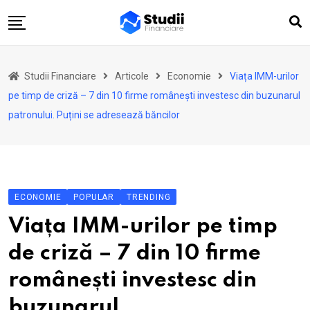
Skip
to
content
Acasă
Studii Financiare
Articole
Economie
Viața IMM-urilor
Actualitate
pe timp de criză – 7 din 10 firme românești investesc din buzunarul
Investiții
patronului. Puțini se adresează băncilor
Asigurări
Pensii
Opinii
ECONOMIE
POPULAR
TRENDING
Multimedia
Viața IMM-urilor pe timp
Autori
de criză – 7 din 10 firme
Analize ASF
românești investesc din
buzunarul