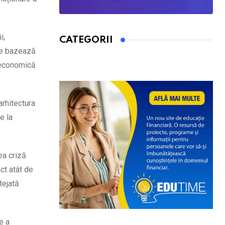
i,
CATEGORII
 se bazează
a economică
arhitectura
e la
ea criză
ct atât de
tejată
e a