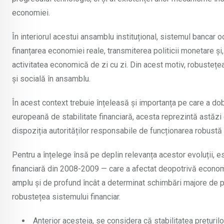
economiei.
În interiorul acestui ansamblu instituțional, sistemul bancar oc
finanțarea economiei reale, transmiterea politicii monetare ș
activitatea economică de zi cu zi. Din acest motiv, robustețe
și socială în ansamblu.
În acest context trebuie înțeleasă și importanța pe care a dobâ
europeană de stabilitate financiară, acesta reprezintă astăz
dispoziția autorităților responsabile de funcționarea robustă 
Pentru a înțelege însă pe deplin relevanța acestor evoluții, 
financiară din 2008-2009 — care a afectat deopotrivă economi
amplu și de profund încât a determinat schimbări majore de p
robustețea sistemului financiar.
Anterior acesteia, se considera că stabilitatea prețurilo