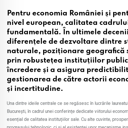
Pentru economia României și pent
nivel european, calitatea cadrului
fundamentală. În ultimele decenii
diferențele de dezvoltare dintre s
naturale, poziționare geografică s
prin robustețea instituțiilor publ
încredere și a asigura predictibili
gestionarea de către actorii econo
și incertitudine.
Una dintre ideile centrale ce se regăsesc în lucrările laure
București, în cadrul unei conferințe dedicate viitorului econ
esențial de calitatea instituțiilor sale. Cu alte cuvinte, prosp
progresului tehnologic, ci și al existenței unor mecanisme ins