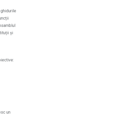
 ghidurile
ncții
ansamblul
tuții și
iective:
esc un