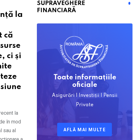
SUPRAVEGHERE
FINANCIARĂ
nță la
t că
esurse
 ci și
mite
iteze
Toate informațiile
oficiale
nsiune
Asigurări | Investiții | Pensii
Private
recent la
nde în mod
AFLĂ MAI MULTE
l sau al
ncționare a