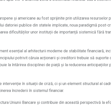
uropene și americane au fost sprijinite prin utilizarea resurselor p
ului datoriei publice din statele implicate, noua paradigmă post-cr
a dificultăților unor instituții de importanță sistemică fără tra
ent esențial al arhitecturii moderne de stabilitate financiară, inc
cipiului potrivit căruia acționarii și creditorii trebuie să suporte 
uie la întărirea disciplinei de piață și la reducerea anticipațiilor 
tervenție în situații de criză, ci și un element structural al cadr
nerea încrederii în sistemul financiar.
ectura Uniunii Bancare și contribuie din această perspectivă la ef