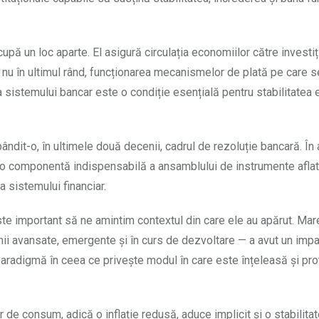
upă un loc aparte. El asigură circulația economiilor către investiți
i, nu în ultimul rând, funcționarea mecanismelor de plată pe care
a sistemului bancar este o condiție esențială pentru stabilitate
ndit-o, în ultimele două decenii, cadrul de rezoluție bancară. În 
i o componentă indispensabilă a ansamblului de instrumente aflat
a sistemului financiar.
este important să ne amintim contextul din care ele au apărut. Mar
i avansate, emergente și în curs de dezvoltare — a avut un impa
aradigmă în ceea ce privește modul în care este înțeleasă și pro
r de consum, adică o inflație redusă, aduce implicit și o stabilitat