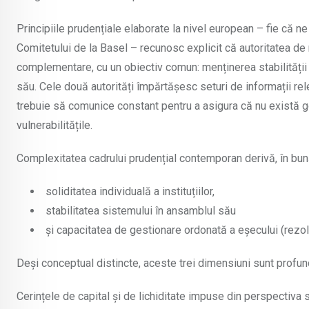
Principiile prudențiale elaborate la nivel european – fie că n
Comitetului de la Basel – recunosc explicit că autoritatea de
complementare, cu un obiectiv comun: menținerea stabilității in
său. Cele două autorități împărtășesc seturi de informații releva
trebuie să comunice constant pentru a asigura că nu există g
vulnerabilitățile.
Complexitatea cadrului prudențial contemporan derivă, în bună
soliditatea individuală a instituțiilor,
stabilitatea sistemului în ansamblul său
și capacitatea de gestionare ordonată a eșecului (rezolu
Deși conceptual distincte, aceste trei dimensiuni sunt profund
Cerințele de capital și de lichiditate impuse din perspectiva 