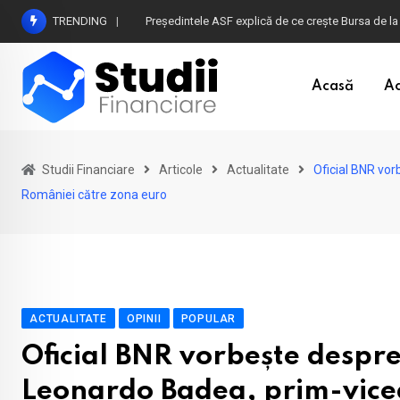
Skip
TRENDING
Președintele ASF explică de ce crește Bursa de la
to
content
Acasă
Ac
Studii Financiare
Articole
Actualitate
Oficial BNR vor
României către zona euro
ACTUALITATE
OPINII
POPULAR
Oficial BNR vorbește despr
Leonardo Badea, prim-viceg