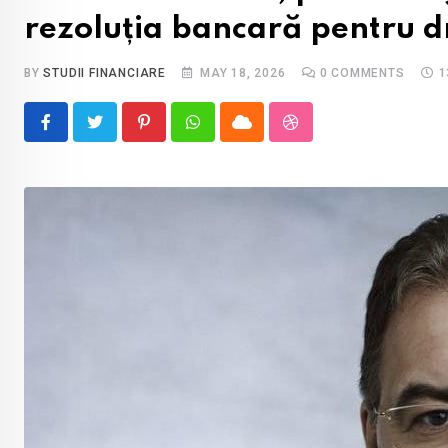
rezoluția bancară pentru 
BY
STUDII FINANCIARE
MAY 18, 2026
0
COMMENTS
1
Pinterest
Whatsapp
Cloud
StumbleUpon