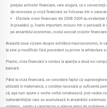
prețului activelor financiare, care asigură, ca o consecință
de recesiune și criză financiară se foloseau într-o oarecar
Efectele crizei financiare din 2008-2009 au evidențiat 
în prealabil, și, foarte important, inclusiv într-o perioadă î
pe ansamblul economiei, costul asociat crizelor financiare 
Această nouă viziune despre echilibrul macroeconomic, în car
la sine și modificări fără precedent cu privire la arhitectura s
Practic, criza financiară a condus la apariția a două noi compo
bancară.
Până la criza financiară, se considera faptul că supraveghere
utilizată în matematică, o condiție necesară și suficientă pent
că, așa cum spune o veche vorbă românească: poți vedea copac
vulnerabilitățile care se acumulează în ansamblul sistemului
sistemic, pentru a caracteriza și adresa genul de probleme ca