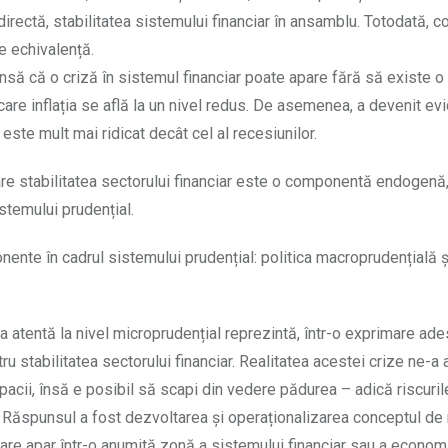
 directă, stabilitatea sistemului financiar în ansamblu. Totodată, 
e echivalență.
însă că o criză în sistemul financiar poate apare fără să existe 
n care inflația se află la un nivel redus. De asemenea, a devenit ev
este mult mai ridicat decât cel al recesiunilor.
e stabilitatea sectorului financiar este o componentă endogenă,
istemului prudențial.
nente în cadrul sistemului prudențial: politica macroprudențială ș
a atentă la nivel microprudențial reprezintă, într-o exprimare ad
ru stabilitatea sectorului financiar. Realitatea acestei crize ne-a 
ii, însă e posibil să scapi din vedere pădurea – adică riscurile
. Răspunsul a fost dezvoltarea și operaționalizarea conceptul de 
re apar într-o anumită zonă a sistemului financiar sau a economie