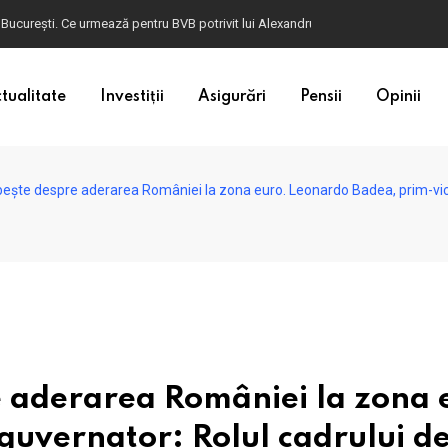
 București. Ce urmează pentru BVB potrivit lui Alexandru Petrescu
tualitate
Investiții
Asigurări
Pensii
Opinii
bește despre aderarea României la zona euro. Leonardo Badea, prim-vic
e aderarea României la zona 
uvernator: Rolul cadrului d