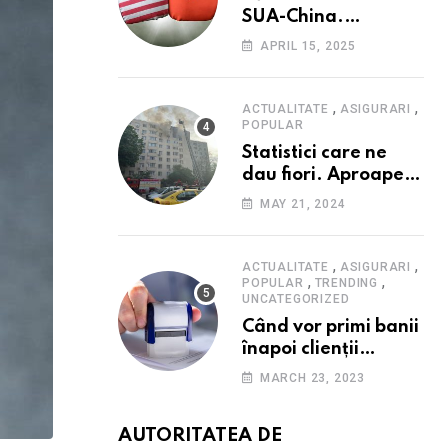
SUA-China.
Consumatorii caută
APRIL 15, 2025
promoții pe fondul
scumpirilor, mai ales
la alimente
,
,
ACTUALITATE
ASIGURARI
POPULAR
Statistici care ne
dau fiori. Aproape
20 de case ard zilnic
MAY 21, 2024
în România, iar
pagubele au
explodat. Cum te
,
,
ACTUALITATE
ASIGURARI
,
,
poți proteja cu nici
POPULAR
TRENDING
UNCATEGORIZED
40 de lei pe lună
Când vor primi banii
înapoi clienții
Euroins care
MARCH 23, 2023
denunță polițele
RCA? Toți pașii și
AUTORITATEA DE
toate termenele