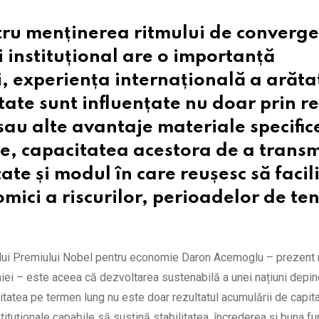
ru menținerea ritmului de converge
 instituțional are o importanță
, experiența internațională a arăta
tate sunt influențate nu doar prin r
au alte avantaje materiale specifice,
ice, capacitatea acestora de a trans
tate și modul în care reușesc să facil
mici a riscurilor, perioadelor de te
atului Premiului Nobel pentru economie Daron Acemoglu – prezent 
omiei – este aceea că dezvoltarea sustenabilă a unei națiuni depi
eritatea pe termen lung nu este doar rezultatul acumulării de capita
tituționale capabile să susțină stabilitatea, încrederea și buna fu