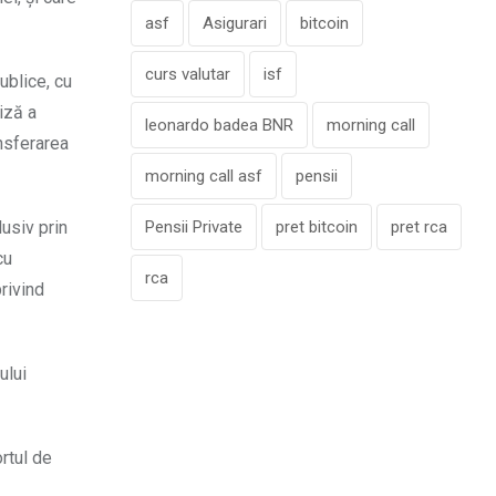
asf
Asigurari
bitcoin
curs valutar
isf
ublice, cu
iză a
leonardo badea BNR
morning call
nsferarea
morning call asf
pensii
lusiv prin
Pensii Private
pret bitcoin
pret rca
cu
rca
privind
ului
ortul de