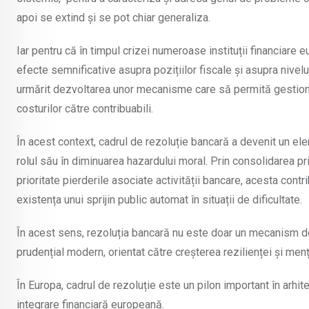
apoi se extind și se pot chiar generaliza.
Iar pentru că în timpul crizei numeroase instituții financiare e
efecte semnificative asupra pozițiilor fiscale și asupra nivel
urmărit dezvoltarea unor mecanisme care să permită gestionare
costurilor către contribuabili.
În acest context, cadrul de rezoluție bancară a devenit un elem
rolul său în diminuarea hazardului moral. Prin consolidarea prin
prioritate pierderile asociate activității bancare, acesta contrib
existența unui sprijin public automat în situații de dificultate.
În acest sens, rezoluția bancară nu este doar un mecanism de in
prudențial modern, orientat către creșterea rezilienței și menți
În Europa, cadrul de rezoluție este un pilon important în arhit
integrare financiară europeană.