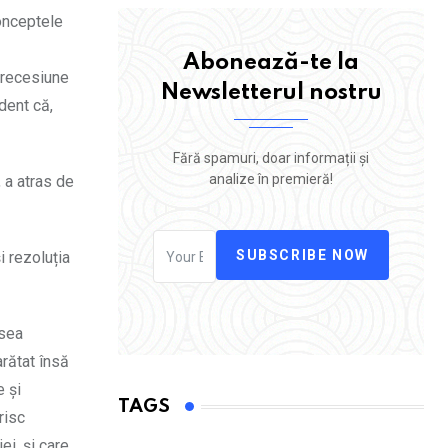
conceptele
Abonează-te la
o recesiune
Newsletterul nostru
ident că,
Fără spamuri, doar informații și
analize în premieră!
 a atras de
SUBSCRIBE NOW
i rezoluția
esea
arătat însă
 și
TAGS
risc
i, și care