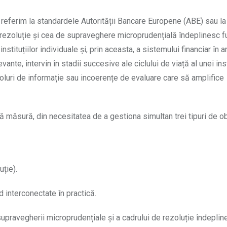
e referim la standardele Autorității Bancare Europene (ABE) sau la
 rezoluție și cea de supraveghere microprudențială îndeplinesc fu
stituțiilor individuale și, prin aceasta, a sistemului financiar în 
nte, intervin în stadii succesive ale ciclului de viață al unei insti
oluri de informație sau incoerențe de evaluare care să amplifice
 măsură, din necesitatea de a gestiona simultan trei tipuri de ob
ție).
 interconectate în practică.
supravegherii microprudențiale și a cadrului de rezoluție îndeplin