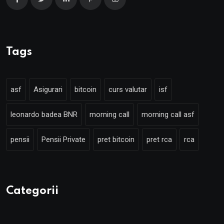
Tags
asf
Asigurari
bitcoin
curs valutar
isf
leonardo badea BNR
morning call
morning call asf
pensii
Pensii Private
pret bitcoin
pret rca
rca
Categorii