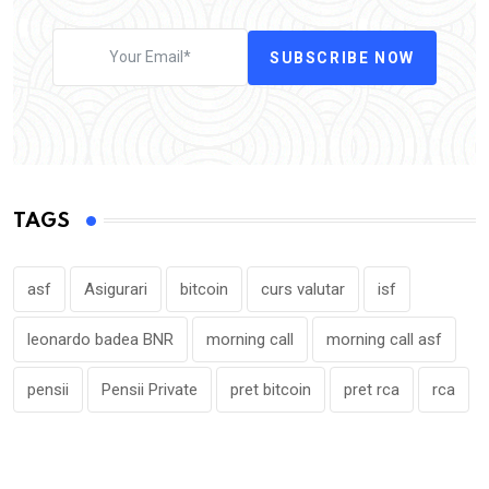
SUBSCRIBE NOW
TAGS
asf
Asigurari
bitcoin
curs valutar
isf
leonardo badea BNR
morning call
morning call asf
pensii
Pensii Private
pret bitcoin
pret rca
rca