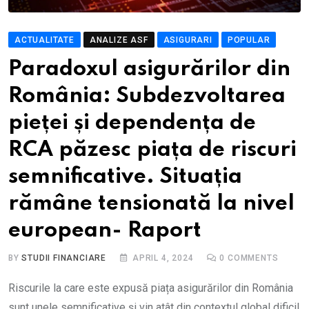
ACTUALITATE
ANALIZE ASF
ASIGURARI
POPULAR
Paradoxul asigurărilor din
România: Subdezvoltarea
pieței și dependența de
RCA păzesc piața de riscuri
semnificative. Situația
rămâne tensionată la nivel
european- Raport
BY
STUDII FINANCIARE
APRIL 4, 2024
0
COMMENTS
Riscurile la care este expusă piața asigurărilor din România
sunt unele semnificative și vin atât din contextul global dificil