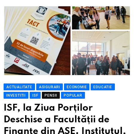
ACTUALITATE
ASIGURARI
ECONOMIE
EDUCATIE
INVESTITII
ISF
PENSII
POPULAR
ISF, la Ziua Porților
Deschise a Facultății de
Finanțe din ASE. Institutul,