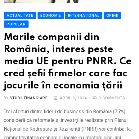
ACTUALITATE
ECONOMIE
INTERNATIONAL
OPINII
POPULAR
Marile companii din
România, interes peste
media UE pentru PNRR. Ce
cred șefii firmelor care fac
jocurile în economia țării
BY
STUDII FINANCIARE
APRIL 9, 2024
0
COMMENTS
Trei sferturi dintre liderii de business din România (75%)
consideră că reformele și investițiile realizate prin Planul
Național de Redresare și Reziliență (PNRR) vor contribui la
competitivitatea economiei locale în următorii cinci ani,