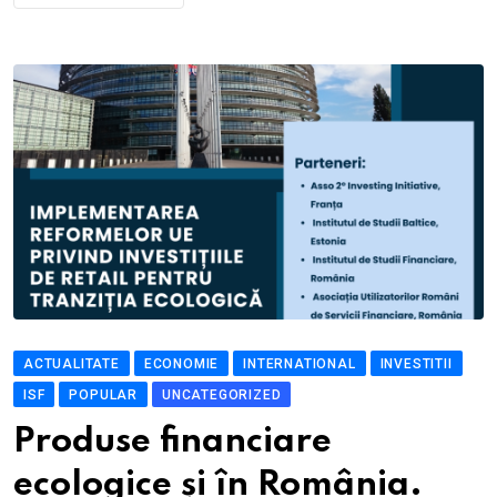
ACTUALITATE
ECONOMIE
INTERNATIONAL
INVESTITII
ISF
POPULAR
UNCATEGORIZED
Produse financiare
ecologice și în România.