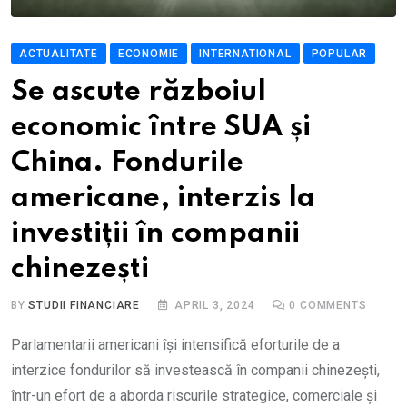
ACTUALITATE
ECONOMIE
INTERNATIONAL
POPULAR
Se ascute războiul
economic între SUA și
China. Fondurile
americane, interzis la
investiții în companii
chinezești
BY
STUDII FINANCIARE
APRIL 3, 2024
0
COMMENTS
Parlamentarii americani își intensifică eforturile de a
interzice fondurilor să investească în companii chinezești,
într-un efort de a aborda riscurile strategice, comerciale și