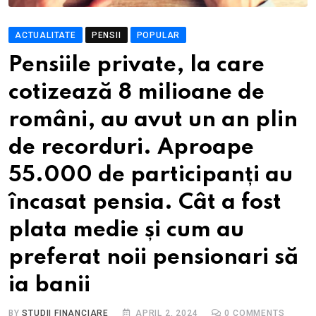
ACTUALITATE
PENSII
POPULAR
Pensiile private, la care
cotizează 8 milioane de
români, au avut un an plin
de recorduri. Aproape
55.000 de participanți au
încasat pensia. Cât a fost
plata medie și cum au
preferat noii pensionari să
ia banii
BY
STUDII FINANCIARE
APRIL 2, 2024
0
COMMENTS