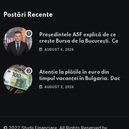
Postări Recente
Președintele ASF explică de ce
crește Bursa de la București. Ce
urmează pentru BVB potrivit lui
AUGUST 4, 2026
Alexandru Petrescu
Atenție la plățile în euro din
timpul vacanței în Bulgaria. Dacă
în România cele mai falsificate
AUGUST 3, 2026
bancnote sunt cele de 50 de euro,
cele din Bulgaria au valori cu 30%
mai mari
© 2022 Studii Financiare. All Rights Reserved by