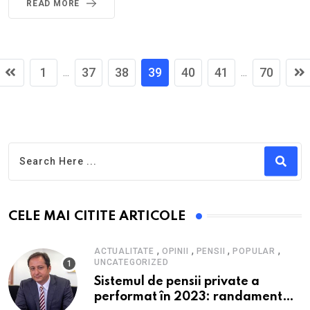
READ MORE
1
37
38
39
40
41
70
...
...
CELE MAI CITITE ARTICOLE
,
,
,
,
ACTUALITATE
OPINII
PENSII
POPULAR
UNCATEGORIZED
Sistemul de pensii private a
performat în 2023: randament