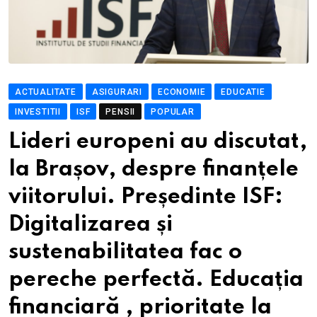
ACTUALITATE
ASIGURARI
ECONOMIE
EDUCATIE
INVESTITII
ISF
PENSII
POPULAR
Lideri europeni au discutat,
la Brașov, despre finanțele
viitorului. Președinte ISF:
Digitalizarea și
sustenabilitatea fac o
pereche perfectă. Educația
financiară , prioritate la