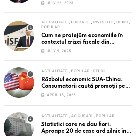
peste inflație, active și plăți la
JULY 26, 2023
maxim istoric, rol esențial în
cadrul ofertei Hidroelectrica,
reziliența la crize
,
,
,
,
ACTUALITATE
EDUCATIE
INVESTITII
OPINII
POPULAR
Cum ne protejăm economiile în
contextul crizei fiscale din
România- Valentin Ionescu,
JULY 9, 2025
președinte Institutul de Studii
Financiare (ISF)
,
,
ACTUALITATE
POPULAR
STUDII
Războiul economic SUA-China.
Consumatorii caută promoții pe
fondul scumpirilor, mai ales la
APRIL 15, 2025
alimente
,
,
ACTUALITATE
ASIGURARI
POPULAR
Statistici care ne dau fiori.
Aproape 20 de case ard zilnic în