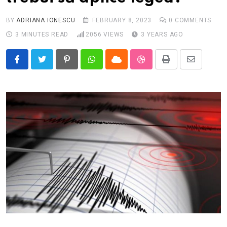
BY
ADRIANA IONESCU
FEBRUARY 8, 2023
0
COMMENTS
3 MINUTES READ
2056
VIEWS
3 YEARS AGO
Pinterest
Whatsapp
Cloud
StumbleUpon
Print
Share
via
Email