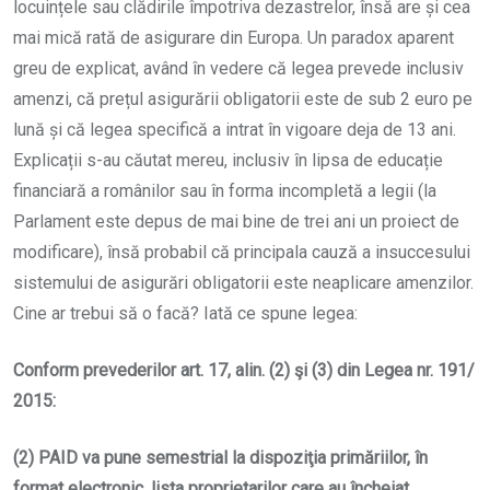
locuințele sau clădirile împotriva dezastrelor, însă are și cea
mai mică rată de asigurare din Europa. Un paradox aparent
greu de explicat, având în vedere că legea prevede inclusiv
amenzi, că prețul asigurării obligatorii este de sub 2 euro pe
lună și că legea specifică a intrat în vigoare deja de 13 ani.
Explicații s-au căutat mereu, inclusiv în lipsa de educație
financiară a românilor sau în forma incompletă a legii (la
Parlament este depus de mai bine de trei ani un proiect de
modificare), însă probabil că principala cauză a insuccesului
sistemului de asigurări obligatorii este neaplicare amenzilor.
Cine ar trebui să o facă? Iată ce spune legea:
Conform prevederilor art. 17, alin. (2) şi (3) din Legea nr. 191/
2015
:
(2) PAID va pune semestrial la dispoziţia primăriilor, în
format electronic, lista proprietarilor care au încheiat