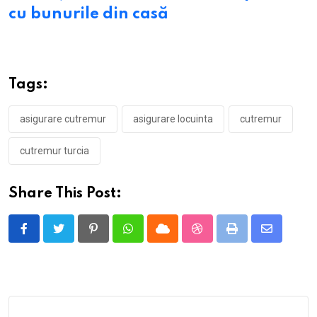
cu bunurile din casă
Tags:
asigurare cutremur
asigurare locuinta
cutremur
cutremur turcia
Share This Post:
Pinterest
Whatsapp
Cloud
StumbleUpon
Print
Share
via
Email