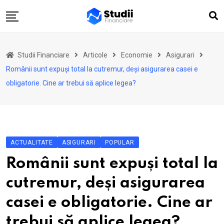
Skip
to
content
Acasă
Studii Financiare
Articole
Economie
Asigurari
Actualitate
Românii sunt expuși total la cutremur, deși asigurarea casei e
Investiții
obligatorie. Cine ar trebui să aplice legea?
Asigurări
Pensii
Opinii
ACTUALITATE
ASIGURARI
POPULAR
Multimedia
Românii sunt expuși total la
Autori
cutremur, deși asigurarea
Analize ASF
casei e obligatorie. Cine ar
trebui să aplice legea?